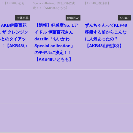
伊藤百花
伊藤百花
AKB48
AKB伊藤百花
【朗報】好感度No. 1ア
ずんちゃんってKLP48
 ザ クレンジン
イドル 伊藤百花さん
移籍する前からこんな
ルとのタイアッ
dazzlin「ちいかわ
に人気あったの？
！【AKB48い
Special collection」
【AKB48山根涼羽】
】
のモデルに決定！！
【AKB48いともも】