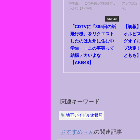
AKB48
「CDTVに『365日の紙
【朗報】
飛行機』をリクエスト
オルビス
したのは九州に住む中
グオイ
学生」←この事実って
プ決定！
結構デカいよな
ともも
【AKB48】
関連キーワード
地下アイドル速報局
おすすめ～ん
の関連記事