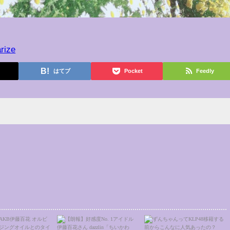
rize
はてブ
Pocket
Feedly