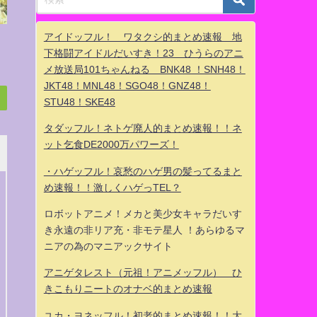
アイドッフル！ ワタクシ的まとめ速報 地
下格闘アイドルだいすき！23 ひうらのアニ
メ放送局101ちゃんねる BNK48 ！SNH48！
JKT48！MNL48！SGO48！GNZ48！
STU48！SKE48
タダッフル！ネトゲ廃人的まとめ速報！！ネ
ット乞食DE2000万パワーズ！
・ハゲッフル！哀愁のハゲ男の髪ってるまと
め速報！！激しくハゲっTEL？
ロボットアニメ！メカと美少女キャラだいす
き永遠の非リア充・非モテ星人 ！あらゆるマ
ニアの為のマニアックサイト
アニゲタレスト（元祖！アニメッフル） ひ
きこもりニートのオナベ的まとめ速報
ユカ・ヨネッフル！初老的まとめ速報！！大