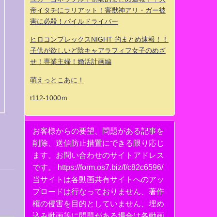
帝イタチにラリアット！害獣神アリ・ガー被
害に必殺！パイルドライバー
ヒロコンプレックスNIGHT 的まとめ速報！！
子供が欲しいど陰キャアラフィフ女子のめざ
せ！専業主婦！婚活計画編
萌えっとこあに！
t112-1000ｍ
お客様からの要望、問題がある記事を
削除、送信防止措置にできる限り応じ
ます。お問い合わせのサイトアドレス
です。 https://form.os7.biz/f/c82c6596/
当サイトは各動画共有サイトへのアッ
プロードは行なっておりません、著作
権の侵害を目的としていません、埋め
込み動画等に問題がある場合は各動画