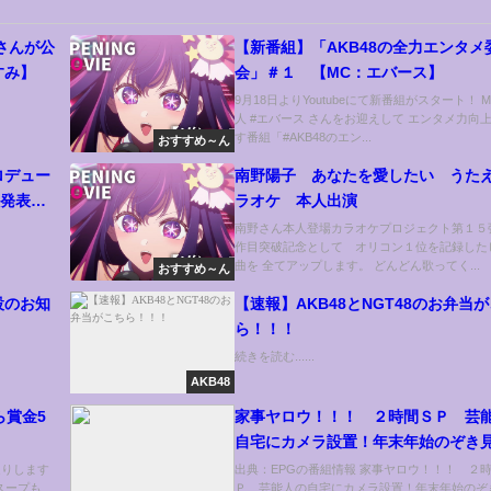
さんが公
【新番組】「AKB48の全力エンタメ
すみ】
会」＃１ 【MC：エバース】
9月18日よりYoutubeにて新番組がスタート！ 
人 #エバース さんをお迎えして エンタメ力向
す番組「#AKB48のエン...
おすすめ～ん
ロデュー
南野陽子 あなたを愛したい うた
入発表！
ラオケ 本人出演
8ゆかる
南野さん本人登場カラオケプロジェクト第１５
作目突破記念として オリコン１位を記録した
曲を 全てアップします。 どんどん歌ってく...
おすすめ～ん
設のお知
【速報】AKB48とNGT48のお弁当
ら！！！
続きを読む......
AKB48
ら賞金5
家事ヤロウ！！！ ２時間ＳＰ 芸
自宅にカメラ設置！年末年始のぞき
[字]…の番組内容解析まとめ
送りします
出典：EPGの番組情報 家事ヤロウ！！！ ２
0 スープも...
Ｐ 芸能人の自宅にカメラ設置！年末年始のぞ