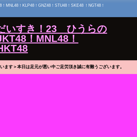
48！KLP48！GNZ48！STU48！SKE48 ！NGT48！
だいすき！23 ひうらの
KT48！MNL48！
HKT48
います＞本日は足元が悪い中ご足労頂き誠に有難うございます。