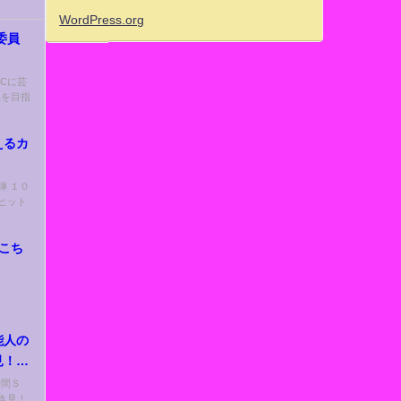
WordPress.org
委員
MCに芸
上を目指
えるカ
弾 １０
ヒット
がこち
能人の
見！
時間Ｓ
き見！