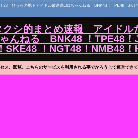
うらの地下アイドル放送局101ちゃんねる BNK48 ！TPE48！JKT48！MNL
ワタクシ的まとめ速報 アイドル
ねる BNK48 ！TPE48！J
！SKE48 ！NGT48！NMB48！
セス、閲覧、こちらのサービスを利用される事でかろうじて運営できて