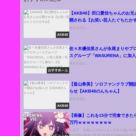
【AKB48】田口愛佳ちゃんのお兄
開される【お笑い芸人たぐちたか
続きを読む......
AKB48
佐々木優佳里さんが永尾まりやプ
スグループ「WASURENA」に加
現在のグループと兼任へ【元AKB4
続きを読む......
ん・まりやぎ】
おすすめ～ん
【畠山希美】ソロファンクラブ開
らせ【AKB48のんちゃん】
続きを読む......
AKB48
【画像】これを15分で完食できた
万円ｗｗｗｗｗｗｗｗ
1: 以下、名無しにかわりましてネギ速がお
2022/09/16(金) 18:33:18.54 ID:N45wGKCt