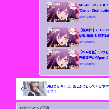
ABCDEFA! - TOP7
(Center Distributi
2025年3月27日
【鞠婧祎】2018072
总选 鞠婧祎 那不
2025年3月27日
【2ch有益】いつ
声優業界の闇part
2025年3月27日
おはまる 今日は、ある所に行ってくる🥺 22時はラ
イブミー...
おすすめの記事