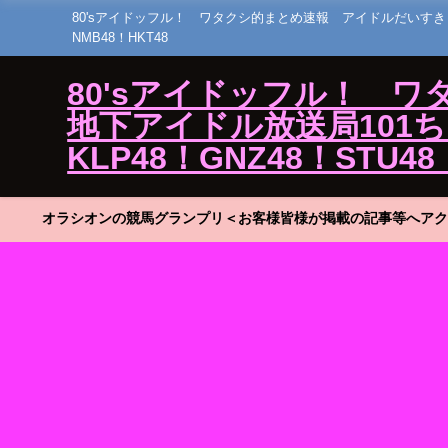
80'sアイドッフル！ ワタクシ的まとめ速報 アイドルだいすき！23 ひ
NMB48！HKT48
80'sアイドッフル！ 
地下アイドル放送局101ちゃん
KLP48！GNZ48！STU48
オラシオンの競馬グランプリ＜お客様皆様が掲載の記事等へアク