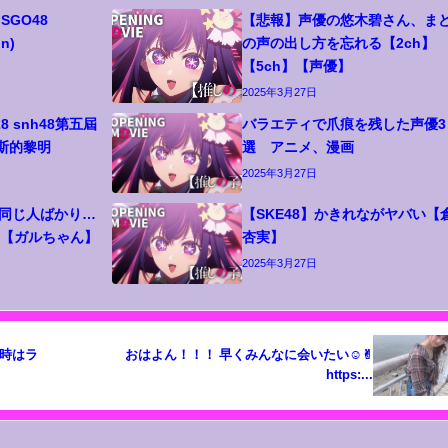
 SGO48
【悲報】声優の悠木碧さん、ま
on)
の声の出し方を忘れる【2ch】
【5ch】【声優】
2025年3月27日
8 snh48第五屆
バラエティで爪痕を残した声優3
勒斯的黎明
選 アニメ、漫画
2025年3月27日
も同じ人ばかり…
【SKE48】かきれながヤバい【
２【ガルちゃん】
杏実】
2025年3月27日
おはよん！！！ 早くみんなに会いたい☺️✌︎
https:...