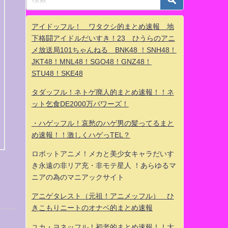
アイドッフル！ ワタクシ的まとめ速報 地
下格闘アイドルだいすき！23 ひうらのアニ
メ放送局101ちゃんねる BNK48 ！SNH48！
JKT48！MNL48！SGO48！GNZ48！
STU48！SKE48
タダッフル！ネトゲ廃人的まとめ速報！！ネ
ット乞食DE2000万パワーズ！
・ハゲッフル！哀愁のハゲ男の髪ってるまと
め速報！！激しくハゲっTEL？
ロボットアニメ！メカと美少女キャラだいす
き永遠の非リア充・非モテ星人 ！あらゆるマ
ニアの為のマニアックサイト
アニゲタレスト（元祖！アニメッフル） ひ
きこもりニートのオナベ的まとめ速報
ユカ・ヨネッフル！初老的まとめ速報！！大