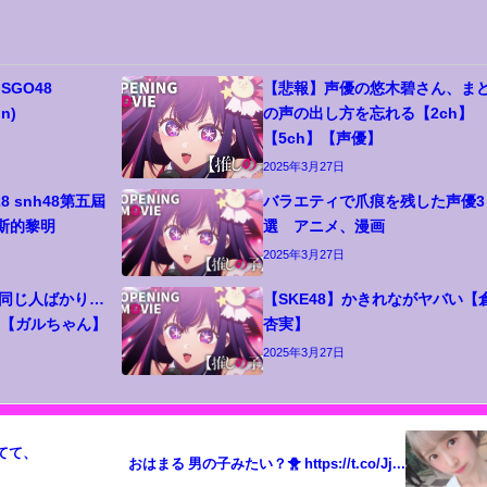
 SGO48
【悲報】声優の悠木碧さん、ま
on)
の声の出し方を忘れる【2ch】
【5ch】【声優】
2025年3月27日
8 snh48第五屆
バラエティで爪痕を残した声優3
勒斯的黎明
選 アニメ、漫画
2025年3月27日
も同じ人ばかり…
【SKE48】かきれながヤバい【
２【ガルちゃん】
杏実】
2025年3月27日
おはまる 男の子みたい？🐥 https://t.co/Jj...