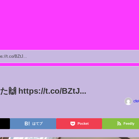
t.co/BZtJ...
tps://t.co/BZtJ...
cfe
はてブ
Pocket
Feedly