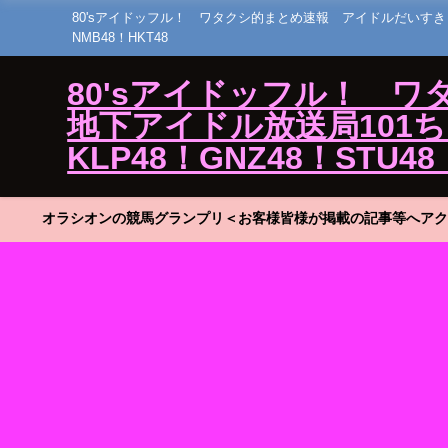
80'sアイドッフル！ ワタクシ的まとめ速報 アイドルだいすき！23 ひ
NMB48！HKT48
80'sアイドッフル！ 
地下アイドル放送局101ちゃん
KLP48！GNZ48！STU48
オラシオンの競馬グランプリ＜お客様皆様が掲載の記事等へアク