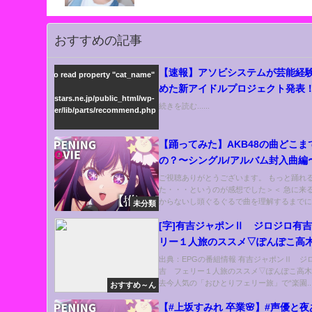
e/ske48/ske48.stars.ne.jp/public_html/wp-
おすすめの記事
ent/themes/diver/lib/parts/recommend.php
ine
41
【速報】アソビシステムが芸能経
ning
: Attempt to read property "cat_name"
tring in
めた新アイドルプロジェクト発表
e/ske48/ske48.stars.ne.jp/public_html/wp-
AKB48グループメンバーも参加か
続きを読む......
ent/themes/diver/lib/parts/recommend.php
ine
41
【踊ってみた】AKB48の曲どこま
の？〜シングル/アルバム封入曲編
てみた #akb48 #田北香世子
ご視聴ありがとうございます。 もっと踊れ
た・・・というのが感想でした＞＜ 急に来
からないし頭ぐるぐるで曲を理解するまでに時
未分類
[字]有吉ジャポンⅡ ジロジロ有
リー１人旅のススメ▽ぽんぽこ高木
過去…の番組内容解析まとめ
出典：EPGの番組情報 有吉ジャポンⅡ ジ
吉 フェリー１人旅のススメ▽ぽんぽこ高木
去今人気の「おひとりフェリー旅」で“楽園..
おすすめ～ん
【#上坂すみれ 卒業🌸】#声優と夜あそび