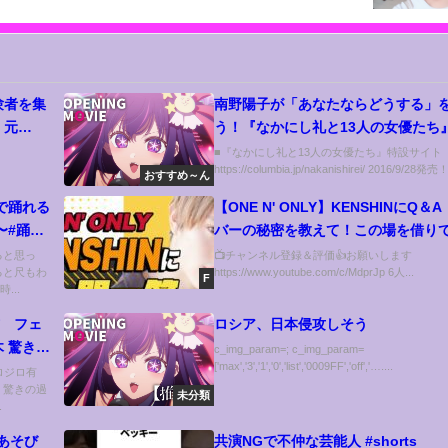
験者を集
南野陽子が「あなたならどうする」
！元
う！『なかにし礼と13人の女優たち』(
！？
■『なかにし礼と13人の女優たち』特設サイト
https://columbia.jp/nakanishirei/ 2016/9/28発売
おすすめ～ん
で踊れる
【ONE N' ONLY】KENSHINにQ＆
〜#踊っ
バーの秘密を教えて！この場を借り
NAOYAに一言【毎日動画配信企画】
ると思っ
📺チャンネル登録＆評価👍お願いします
ると尺もわ
https://www.youtube.com/c/MdprJp 6人...
F
...
吉 フェ
ロシア、日本侵攻しそう
 驚きの
c_img_param=; c_img_param=
['max','3','1','0','list','0009FF','off','…....
ロジロ有
 驚きの過
未分類
.
共演NGで不仲な芸能人 #shorts