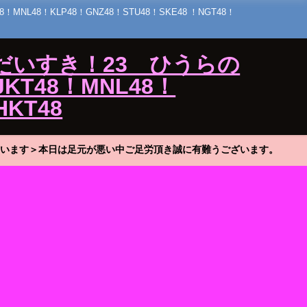
48！KLP48！GNZ48！STU48！SKE48 ！NGT48！
だいすき！23 ひうらの
KT48！MNL48！
HKT48
います＞本日は足元が悪い中ご足労頂き誠に有難うございます。