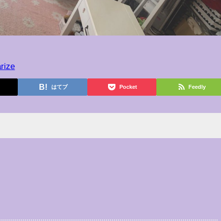
rize
はてブ
Pocket
Feedly