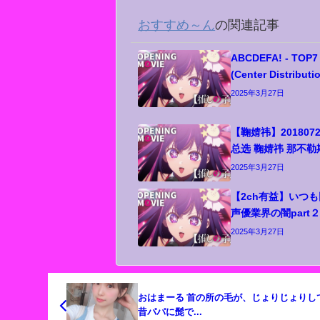
おすすめ～ん
の関連記事
ABCDEFA! - TOP7
(Center Distributi
2025年3月27日
【鞠婧祎】2018072
总选 鞠婧祎 那不
2025年3月27日
【2ch有益】いつ
声優業界の闇part
2025年3月27日
おはまーる 首の所の毛が、じょりじょりしてて、
昔パパに髭で...