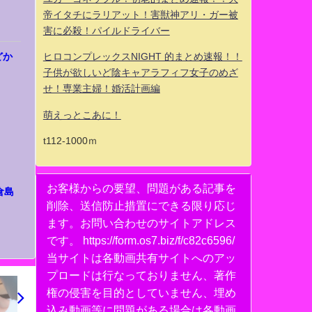
帝イタチにラリアット！害獣神アリ・ガー被
害に必殺！パイルドライバー
どか
ヒロコンプレックスNIGHT 的まとめ速報！！
子供が欲しいど陰キャアラフィフ女子のめざ
せ！専業主婦！婚活計画編
萌えっとこあに！
t112-1000ｍ
お客様からの要望、問題がある記事を
倉島
削除、送信防止措置にできる限り応じ
ます。お問い合わせのサイトアドレス
です。 https://form.os7.biz/f/c82c6596/
当サイトは各動画共有サイトへのアッ
プロードは行なっておりません、著作
権の侵害を目的としていません、埋め
込み動画等に問題がある場合は各動画