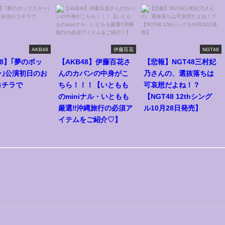
AKB48
伊藤百花
NGT48
48】｢夢のポッ
【AKB48】伊藤百花さ
【悲報】NGT48三村妃
ー｣公演初日のお
んのカバンの中身がこ
乃さんの、選抜落ちは
コチラで
ちら！！！【いともも
可哀想だよね！？
！
のminiナル・いともも
【NGT48 12thシング
厳選‼︎沖縄旅行の必須ア
ル10月28日発売】
イテムをご紹介♡】