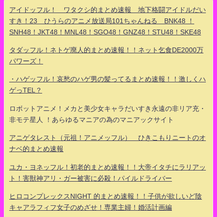
アイドッフル！ ワタクシ的まとめ速報 地下格闘アイドルだい
すき！23 ひうらのアニメ放送局101ちゃんねる BNK48 ！
SNH48！JKT48！MNL48！SGO48！GNZ48！STU48！SKE48
タダッフル！ネトゲ廃人的まとめ速報！！ネット乞食DE2000万
パワーズ！
・ハゲッフル！哀愁のハゲ男の髪ってるまとめ速報！！激しくハ
ゲっTEL？
ロボットアニメ！メカと美少女キャラだいすき永遠の非リア充・
非モテ星人 ！あらゆるマニアの為のマニアックサイト
アニゲタレスト（元祖！アニメッフル） ひきこもりニートのオ
ナベ的まとめ速報
ユカ・ヨネッフル！初老的まとめ速報！！大帝イタチにラリアッ
ト！害獣神アリ・ガー被害に必殺！パイルドライバー
ヒロコンプレックスNIGHT 的まとめ速報！！子供が欲しいど陰
キャアラフィフ女子のめざせ！専業主婦！婚活計画編