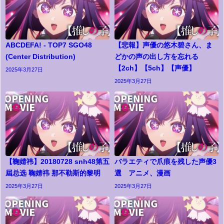
ABCDEFA! - TOP7 SGO48
【悲報】声優の悠木碧さん、ま
(Center Distribution)
どかの声の出し方を忘れる
【2ch】【5ch】【声優】
2025年3月27日
2025年3月27日
【鞠婧祎】20180728 snh48第五
バラエティで爪痕を残した声優3
屆总选 鞠婧祎 那不勒斯的黎明
選 アニメ、漫画
2025年3月27日
2025年3月27日