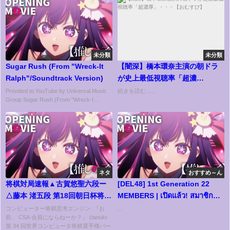
未分類
未分類
Sugar Rush (From "Wreck-It
【闇深】橋本環奈主演の朝ドラ
Ralph"/Soundtrack Version)
が史上最低視聴率「超濃
厚」・・・【おむすび】
Provided to YouTube by Universal Music
続きを読む......
Group Sugar Rush (From "Wreck-I...
ネタ
おすすめ～ん
将棋対局速報▲古賀悠聖六段ー
[DEL48]​ 1st​ Generation​ 22​
△藤本 渚五段 第18回朝日杯将棋
MEMBERS​ | เปิดแล้ว! สมาชิก​
オープン戦一次予選[雁木]「主
DEL48​ ทั้ง​ 22​ เมมเบอร์​
コンピューター将棋思考エンジン :『お
...
前、 CSA 会員にならねーか？』 (tanuki-
催：朝日新聞社、日本将棋連
第 34 回世界コンピュータ将棋選手権バー