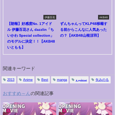
伊藤百花
AKB48
【朗報】好感度No. 1アイド
ずんちゃんってKLP48移籍す
ル 伊藤百花さん dazzlin「ち
る前からこんなに人気あった
いかわ Special collection」
の？【AKB48山根涼羽】
のモデルに決定！！【AKB48
いともも】
関連キーワード
2013
Anime
Best
manga
سنشيرو
矢みのる
おすすめ～ん
の関連記事