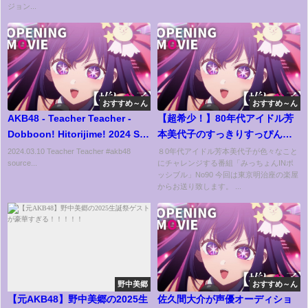
盟、特別協賛：三井住友トラス
ジョン...
ト・ホールディングス株式会
社」
おすすめ～ん
おすすめ～ん
AKB48 - Teacher Teacher -
【超希少！】80年代アイドル芳
Dobboon! Hitorijime! 2024 SP
本美代子のすっきりすっぴん動
[4K 60fps]
画
2024.03.10 Teacher Teacher #akb48
８0年代アイドル芳本美代子が色々なこと
source...
にチャレンジする番組「みっちょんINポ
ッシブル」No90 今回は東京明治座の楽屋
からお送り致します。 ...
野中美郷
おすすめ～ん
【元AKB48】野中美郷の2025生
佐久間大介が声優オーディショ