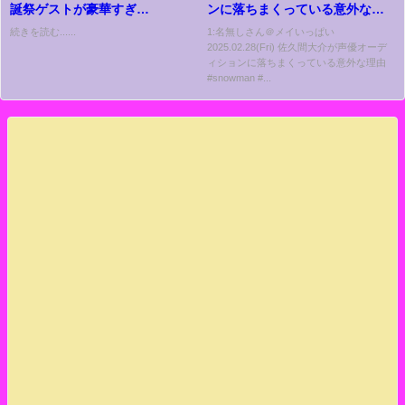
誕祭ゲストが豪華すぎ
ンに落ちまくっている意外な理
る！！！！！
由 #snowman #雑学 #プリキュ
続きを読む......
1:名無しさん＠メイいっぱい
2025.02.28(Fri) 佐久間大介が声優オーデ
ア
ィションに落ちまくっている意外な理由
#snowman #...