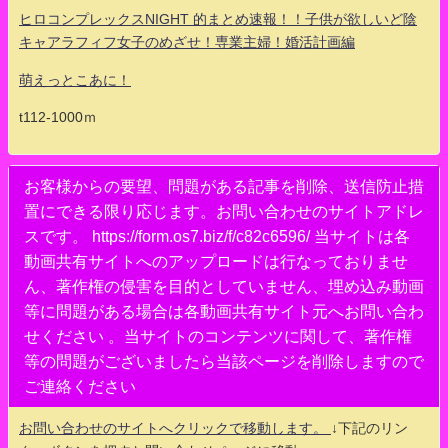
ヒロコンプレックスNIGHT 的まとめ速報！！子供が欲しいど陰
キャアラフィフ女子のめざせ！専業主婦！婚活計画編
萌えっとこあに！
t112-1000ｍ
お客様からの要望、問題がある記事を削除、送信防止措
置にできる限り応じます。お問い合わせのサイトアドレ
スです。 https://form.os7.biz/f/c82c6596/ 当サイトは各
動画共有サイトへのアップロードは行なっておりませ
ん、著作権の侵害を目的としていません、埋め込み動画
等に問題がある場合は各動画共有サイト元へお問い合わ
せください 。当サイトのコンテンツに関して、著作権
等の問題がございましたら当該ページを削除しますので
ご連絡ください
お問い合わせのサイトへクリックで移動します。
↓下記のリン