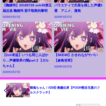
【鞠婧祎】20180728 snh48第五
バラエティで爪痕を残した声優3
屆总选 鞠婧祎 那不勒斯的黎明
選 アニメ、漫画
2025年3月27日
2025年3月27日
【2ch有益】いつも同じ人ばか
【SKE48】かきれながヤバい
り…声優業界の闇part２【ガル
【倉島杏実】
ちゃん】
2025年3月27日
2025年3月27日
模魂ちゃん！#20④ 奥義伝承【POOH熊谷兄貴のフ
ルスクラッチ】