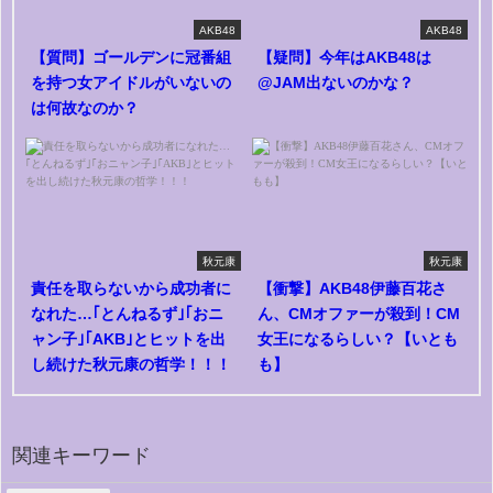
AKB48
AKB48
【質問】ゴールデンに冠番組
【疑問】今年はAKB48は
を持つ女アイドルがいないの
@JAM出ないのかな？
は何故なのか？
秋元康
秋元康
責任を取らないから成功者に
【衝撃】AKB48伊藤百花さ
なれた…｢とんねるず｣｢おニ
ん、CMオファーが殺到！CM
ャン子｣｢AKB｣とヒットを出
女王になるらしい？【いとも
し続けた秋元康の哲学！！！
も】
関連キーワード