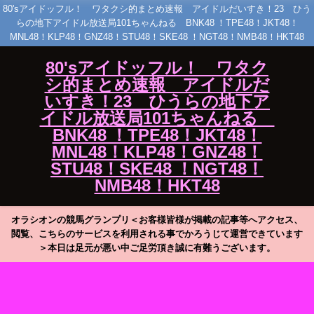
80'sアイドッフル！ ワタクシ的まとめ速報 アイドルだいすき！23 ひう
らの地下アイドル放送局101ちゃんねる BNK48 ！TPE48！JKT48！
MNL48！KLP48！GNZ48！STU48！SKE48 ！NGT48！NMB48！HKT48
80'sアイドッフル！ ワタク
シ的まとめ速報 アイドルだ
いすき！23 ひうらの地下ア
イドル放送局101ちゃんねる
BNK48 ！TPE48！JKT48！
MNL48！KLP48！GNZ48！
STU48！SKE48 ！NGT48！
NMB48！HKT48
オラシオンの競馬グランプリ＜お客様皆様が掲載の記事等へアクセス、
閲覧、こちらのサービスを利用される事でかろうじて運営できています
＞本日は足元が悪い中ご足労頂き誠に有難うございます。