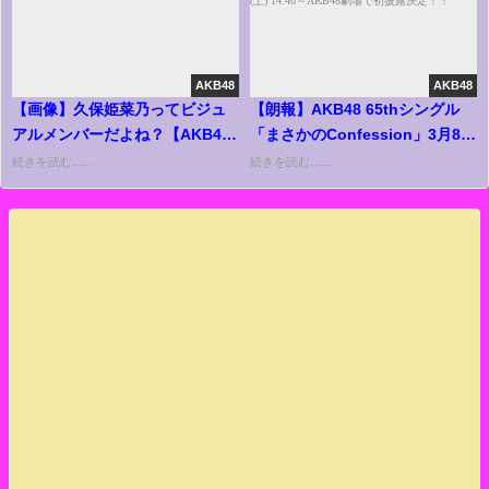
AKB48
AKB48
【画像】久保姫菜乃ってビジュ
【朗報】AKB48 65thシングル
アルメンバーだよね？【AKB48
「まさかのConfession」3月8日
ちゃんひな 18期研究生】
(土) 12:00MV公開&3月8日(土)
続きを読む......
続きを読む......
14:40～AKB48劇場で初披露決
定！！