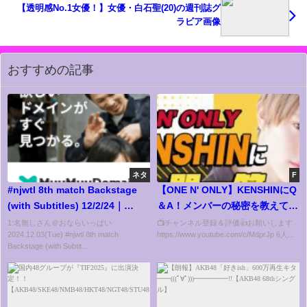
【透明感No.1女優！】女優・白石聖(20)の週刊誌グ
ラビア画像
おすすめの記事
ネタ
F
#njwtl 8th match Backstage
【ONE N' ONLY】KENSHINにQ
(with Subtitles) 12/2/24｜
＆A！メンバーの秘密を教えて！
WORLD TAG LEAGUE 2024 第
この場を借りてNAOYAに一言
1:名無しさん＠おならいっぱい
📺チャンネル登録＆評価👍お願いします
2024.12.03(Tue) #njwtl 8th match
https://www.youtube.com/c/MdprJp 6人...
8試合 Backstage
【毎日動画配信企画】
Backstage (with Subtit...