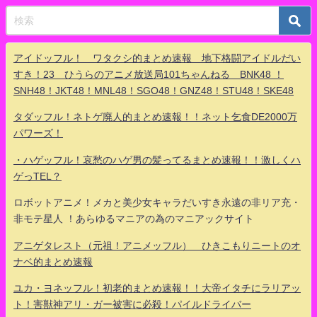
アイドッフル！ ワタクシ的まとめ速報 地下格闘アイドルだい
すき！23 ひうらのアニメ放送局101ちゃんねる BNK48 ！
SNH48！JKT48！MNL48！SGO48！GNZ48！STU48！SKE48
タダッフル！ネトゲ廃人的まとめ速報！！ネット乞食DE2000万
パワーズ！
・ハゲッフル！哀愁のハゲ男の髪ってるまとめ速報！！激しくハ
ゲっTEL？
ロボットアニメ！メカと美少女キャラだいすき永遠の非リア充・
非モテ星人 ！あらゆるマニアの為のマニアックサイト
アニゲタレスト（元祖！アニメッフル） ひきこもりニートのオ
ナベ的まとめ速報
ユカ・ヨネッフル！初老的まとめ速報！！大帝イタチにラリアッ
ト！害獣神アリ・ガー被害に必殺！パイルドライバー