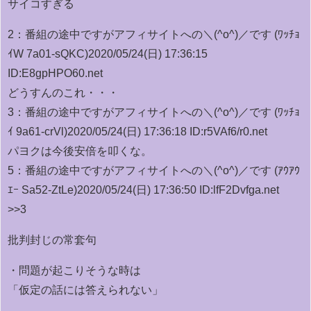
サイコすぎる
2：
番組の途中ですがアフィサイトへの＼(^o^)／です (ﾜｯﾁｮ
ｲW 7a01-sQKC)
2020/05/24(日) 17:36:15
ID:E8gpHPO60.net
どうすんのこれ・・・
3：
番組の途中ですがアフィサイトへの＼(^o^)／です (ﾜｯﾁｮ
ｲ 9a61-crVl)
2020/05/24(日) 17:36:18 ID:r5VAf6/r0.net
パヨクは今後安倍を叩くな。
5：
番組の途中ですがアフィサイトへの＼(^o^)／です (ｱｳｱｳ
ｴｰ Sa52-ZtLe)
2020/05/24(日) 17:36:50 ID:lfF2Dvfga.net
>>3
批判封じの常套句
・問題が起こりそうな時は
「仮定の話には答えられない」