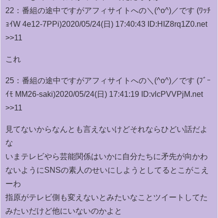
22：
番組の途中ですがアフィサイトへの＼(^o^)／です (ﾜｯﾁ
ｮｲW 4e12-7PPi)
2020/05/24(日) 17:40:43 ID:HIZ8rq1Z0.net
>>11
これ
25：
番組の途中ですがアフィサイトへの＼(^o^)／です (ﾌﾞｰ
ｲﾓ MM26-saki)
2020/05/24(日) 17:41:19 ID:vlcPVVPjM.net
>>11
見てないからなんとも言えないけどそれならひどい話だよ
な
いまテレビやら芸能関係はいかに自分たちに矛先が向かわ
ないようにSNSの素人のせいにしようとしてるとこがこえ
ーわ
指原がテレビ側も変えないとみたいなことツイートしてた
みたいだけど他にいないのかよと