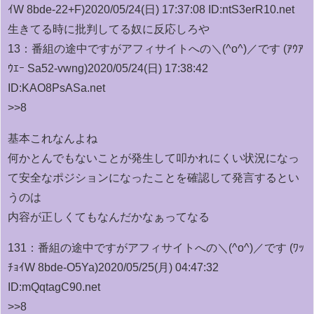
ｲW 8bde-22+F)
2020/05/24(日) 17:37:08 ID:ntS3erR10.net
生きてる時に批判してる奴に反応しろや
13：
番組の途中ですがアフィサイトへの＼(^o^)／です (ｱｳｱ
ｳｴｰ Sa52-vwng)
2020/05/24(日) 17:38:42
ID:KAO8PsASa.net
>>8
基本これなんよね
何かとんでもないことが発生して叩かれにくい状況になっ
て安全なポジションになったことを確認して発言するとい
うのは
内容が正しくてもなんだかなぁってなる
131：
番組の途中ですがアフィサイトへの＼(^o^)／です (ﾜｯ
ﾁｮｲW 8bde-O5Ya)
2020/05/25(月) 04:47:32
ID:mQqtagC90.net
>>8