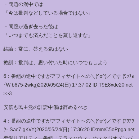
・問題の渦中では
「今は批判などしている場合ではない」
・問題が過ぎ去った後は
「いつまでも済んだことを蒸し返すな」
結論：常に、答える気はない
教訓︰批判は、思い付いた時にいつでもしよう
6：
番組の途中ですがアフィサイトへの＼(^o^)／です (ﾜｯﾁｮ
ｲW b675-2wkg)
2020/05/24(日) 17:37:02 ID:T9E8xde20.net
>>3
安倍も民主党の誹謗中傷は辞めるべき
4：
番組の途中ですがアフィサイトへの＼(^o^)／です (ｱｳｱｳ
ｳｰ Sac7-gKvY)
2020/05/24(日) 17:36:20 ID:mmC5oPpga.net
恋愛リアリティー番組「テラスハウス」のスタジオメンバ