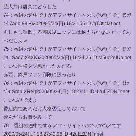
芸人共は唐突にどうした
74：
番組の途中ですがアフィサイトへの＼(^o^)／です (ﾜｯﾁ
ｮｲ 7adb-99j+)
2020/05/24(日) 18:21:55 ID:/qT3fIck0.net
もしもし詐欺する停民度ニップには越えられない だってあ
べだもんｗ
75：
番組の途中ですがアフィサイトへの＼(^o^)／です (ｱｳｱ
ｳｳｰ Sac7-X4XK)
2020/05/24(日) 18:24:26 ID:M5uc2oIUa.net
こいつ性格クソ悪かったんだろ
赤西、錦戸ファン邪険に扱ったり
76：
番組の途中ですがアフィサイトへの＼(^o^)／です (ｵｯ
ﾍﾟｹ Srbb-XRt4)
2020/05/24(日) 18:27:11 ID:42uEZDNTr.net
こいつひでえよ
番組内であれだけ人格否定しておいて
死んだらお悔やみって
78：
番組の途中ですがアフィサイトへの＼(^o^)／です
2020/05/24(日) 18:27:42.96 ID:42uEZDNTr.net