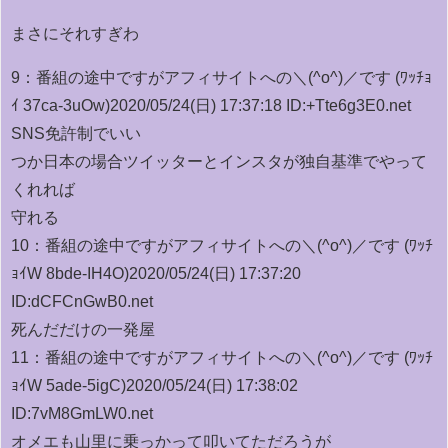
まさにそれすぎわ
9：
番組の途中ですがアフィサイトへの＼(^o^)／です (ﾜｯﾁｮ
ｲ 37ca-3uOw)
2020/05/24(日) 17:37:18 ID:+Tte6g3E0.net
SNS免許制でいい
つか日本の場合ツイッターとインスタが独自基準でやって
くれれば
守れる
10：
番組の途中ですがアフィサイトへの＼(^o^)／です (ﾜｯﾁ
ｮｲW 8bde-IH4O)
2020/05/24(日) 17:37:20
ID:dCFCnGwB0.net
死んだだけの一発屋
11：
番組の途中ですがアフィサイトへの＼(^o^)／です (ﾜｯﾁ
ｮｲW 5ade-5igC)
2020/05/24(日) 17:38:02
ID:7vM8GmLW0.net
オメエも山里に乗っかって叩いてただろうが