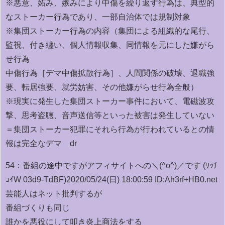
※悪意、妬み、嫉みにより中傷を繰り返す行為は、典型的
なストーカー行為であり、一部自治体では規制対象
※集団ストーカー行為の内容（集団による組織的な尾行、
監視、付き纏い、個人情報収集、同情報を元にした嫌がら
せ行為
中傷行為［デマ中傷拡散行為］、人間関係の破壊、退職強
要、転居強要、就労妨害、その他嫌がらせ行為全般）
※現実に発生した集団ストーカー事件において、電磁波攻
撃、思考盗聴、音声送信等といった被害は発生していない
＝集団ストーカー犯罪にそれら行為が行われているとの情
報は完全なデマ dr
54：
番組の途中ですがアフィサイトへの＼(^o^)／です (ﾜｯﾁ
ｮｲW 03d9-TdBF)
2020/05/24(日) 18:00:59 ID:Ah3rf+HB0.net
芸能人はネット批判するが
番組づくりも同じ
誰かを悪役にして叩き炎上商法をする