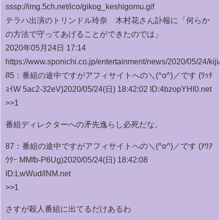
sssp://img.5ch.net/ico/gikog_keshigomu.gif
テラハ出演のトリンドル玲奈 木村花さん訃報に「何らか
の方法で守ってあげることができたのでは」
2020年05月24日 17:14
https://www.sponichi.co.jp/entertainment/news/2020/05/24/
85：
番組の途中ですがアフィサイトへの＼(^o^)／です (ﾜｯﾁ
ｮｲW 5ac2-32eV)
2020/05/24(日) 18:42:02 ID:4bzopYHI0.net
>>1
番組ディレクターへの矛先逸らし必死だな。
87：
番組の途中ですがアフィサイトへの＼(^o^)／です (ｱｳｱ
ｳｸｰ MMfb-P6Ug)
2020/05/24(日) 18:42:08
ID:LwWud/lNM.net
>>1
さすが殺人番組に出てるだけあるわ