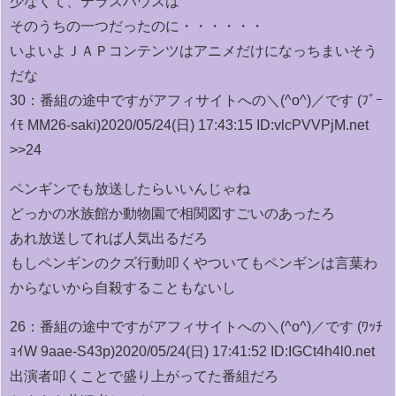
少なくて、テラスハウスは
そのうちの一つだったのに・・・・・・
いよいよＪＡＰコンテンツはアニメだけになっちまいそう
だな
30：
番組の途中ですがアフィサイトへの＼(^o^)／です (ﾌﾞｰ
ｲﾓ MM26-saki)
2020/05/24(日) 17:43:15 ID:vlcPVVPjM.net
>>24
ペンギンでも放送したらいいんじゃね
どっかの水族館か動物園で相関図すごいのあったろ
あれ放送してれば人気出るだろ
もしペンギンのクズ行動叩くやついてもペンギンは言葉わ
からないから自殺することもないし
26：
番組の途中ですがアフィサイトへの＼(^o^)／です (ﾜｯﾁ
ｮｲW 9aae-S43p)
2020/05/24(日) 17:41:52 ID:IGCt4h4l0.net
出演者叩くことで盛り上がってた番組だろ