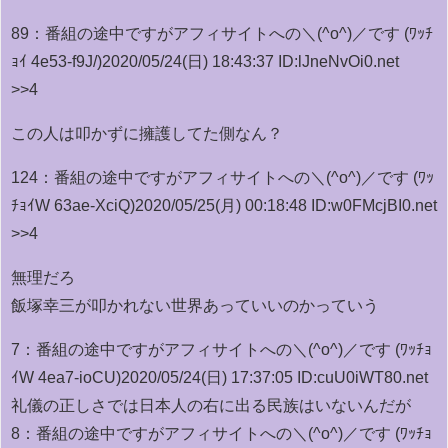
89：
番組の途中ですがアフィサイトへの＼(^o^)／です (ﾜｯﾁ
ｮｲ 4e53-f9J/)
2020/05/24(日) 18:43:37 ID:lJneNvOi0.net
>>4
この人は叩かずに擁護してた側なん？
124：
番組の途中ですがアフィサイトへの＼(^o^)／です (ﾜｯ
ﾁｮｲW 63ae-XciQ)
2020/05/25(月) 00:18:48 ID:w0FMcjBI0.net
>>4
無理だろ
飯塚幸三が叩かれない世界あっていいのかっていう
7：
番組の途中ですがアフィサイトへの＼(^o^)／です (ﾜｯﾁｮ
ｲW 4ea7-ioCU)
2020/05/24(日) 17:37:05 ID:cuU0iWT80.net
礼儀の正しさでは日本人の右に出る民族はいないんだが
8：
番組の途中ですがアフィサイトへの＼(^o^)／です (ﾜｯﾁｮ