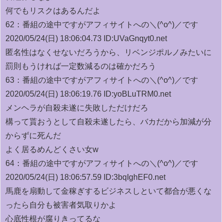
何でもリスクはあるんだよ
62：
番組の途中ですがアフィサイトへの＼(^o^)／です
2020/05/24(日) 18:06:04.73 ID:UVaGnqyt0.net
匿名性はなくせないだろうから、リベンジポルノみたいに
罰則もうければ一定数減るのは確かだろう
63：
番組の途中ですがアフィサイトへの＼(^o^)／です
2020/05/24(日) 18:06:19.76 ID:yoBLuTRM0.net
メンヘラが自殺未遂に失敗しただけだろ
構って貰おうとして自殺未遂したら、バカだから加減が分
からずに死んだ
よく居るめんどくさい女w
64：
番組の途中ですがアフィサイトへの＼(^o^)／です
2020/05/24(日) 18:06:57.59 ID:3bqIghEF0.net
馬鹿を扇動して金稼ぎするビジネスしといて都合が悪くな
ったら自分も被害者気取りかよ
心底性根が腐りきってるな