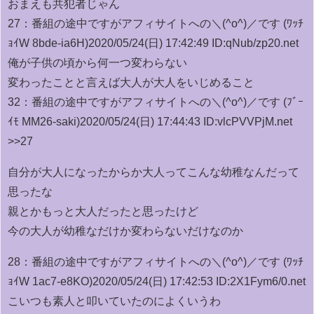
おまえも共犯者じゃん
27：
番組の途中ですがアフィサイトへの＼(^o^)／です (ﾜｯﾁ
ｮｲW 8bde-ia6H)
2020/05/24(日) 17:42:49 ID:qNub/zp20.net
俺が子供の頃から何一つ変わらない
変わったことと言えば大人が大人をいじめること
32：
番組の途中ですがアフィサイトへの＼(^o^)／です (ﾌﾞｰ
ｲﾓ MM26-saki)
2020/05/24(日) 17:44:43 ID:vlcPVVPjM.net
>>27
自分が大人になったからか大人ってこんな幼稚なんだって
思ったな
親とかもっと大人だったと思ったけど
今の大人が幼稚なだけか変わらないだけなのか
28：
番組の途中ですがアフィサイトへの＼(^o^)／です (ﾜｯﾁ
ｮｲW 1ac7-e8KO)
2020/05/24(日) 17:42:53 ID:2X1Fym6/0.net
こいつも素人と叩いていたのによくいうわ