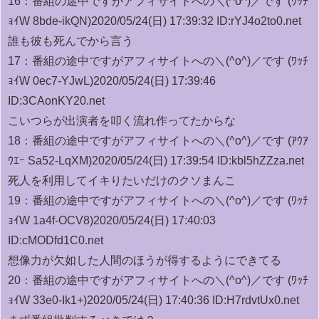
16：
番組の途中ですがアフィサイトへの＼(^o^)／です (ﾜｯﾁ
ｮｲW 8bde-ikQN)
2020/05/24(日) 17:39:32 ID:rYJ4o2to0.net
誰も彼も死んでから言う
17：
番組の途中ですがアフィサイトへの＼(^o^)／です (ﾜｯﾁ
ｮｲW 0ec7-YJwL)
2020/05/24(日) 17:39:46
ID:3CAonKY20.net
こいつらが出演者を叩く流れ作ってたからな
18：
番組の途中ですがアフィサイトへの＼(^o^)／です (ｱｳｱ
ｳｴｰ Sa52-LqXM)
2020/05/24(日) 17:39:54 ID:kbl5hZZza.net
死人を利用してイキりたいだけのクソまんこ
19：
番組の途中ですがアフィサイトへの＼(^o^)／です (ﾜｯﾁ
ｮｲW 1a4f-OCV8)
2020/05/24(日) 17:40:03
ID:cMODfd1C0.net
想像力が欠如した人間のほうが得するようにできてる
20：
番組の途中ですがアフィサイトへの＼(^o^)／です (ﾜｯﾁ
ｮｲW 33e0-Ik1+)
2020/05/24(日) 17:40:36 ID:H7rdvtUx0.net