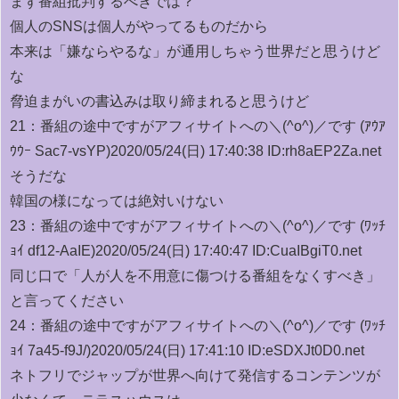
まず番組批判するべきでは？
個人のSNSは個人がやってるものだから
本来は「嫌ならやるな」が通用しちゃう世界だと思うけど
な
脅迫まがいの書込みは取り締まれると思うけど
21：
番組の途中ですがアフィサイトへの＼(^o^)／です (ｱｳｱ
ｳｳｰ Sac7-vsYP)
2020/05/24(日) 17:40:38 ID:rh8aEP2Za.net
そうだな
韓国の様になっては絶対いけない
23：
番組の途中ですがアフィサイトへの＼(^o^)／です (ﾜｯﾁ
ｮｲ df12-AaIE)
2020/05/24(日) 17:40:47 ID:CuaIBgiT0.net
同じ口で「人が人を不用意に傷つける番組をなくすべき」
と言ってください
24：
番組の途中ですがアフィサイトへの＼(^o^)／です (ﾜｯﾁ
ｮｲ 7a45-f9J/)
2020/05/24(日) 17:41:10 ID:eSDXJt0D0.net
ネトフリでジャップが世界へ向けて発信するコンテンツが