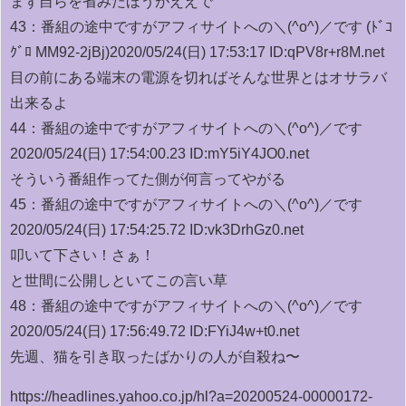
まず自らを省みたほうがええで
43：
番組の途中ですがアフィサイトへの＼(^o^)／です (ﾄﾞｺ
ｸﾞﾛ MM92-2jBj)
2020/05/24(日) 17:53:17 ID:qPV8r+r8M.net
目の前にある端末の電源を切ればそんな世界とはオサラバ
出来るよ
44：
番組の途中ですがアフィサイトへの＼(^o^)／です
2020/05/24(日) 17:54:00.23 ID:mY5iY4JO0.net
そういう番組作ってた側が何言ってやがる
45：
番組の途中ですがアフィサイトへの＼(^o^)／です
2020/05/24(日) 17:54:25.72 ID:vk3DrhGz0.net
叩いて下さい！さぁ！
と世間に公開しといてこの言い草
48：
番組の途中ですがアフィサイトへの＼(^o^)／です
2020/05/24(日) 17:56:49.72 ID:FYiJ4w+t0.net
先週、猫を引き取ったばかりの人が自殺ね〜
https://headlines.yahoo.co.jp/hl?a=20200524-00000172-