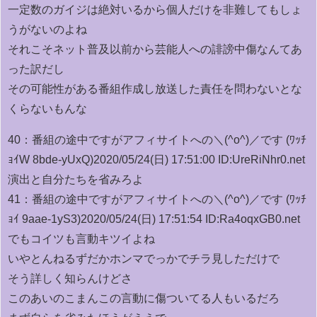
一定数のガイジは絶対いるから個人だけを非難してもしょ
うがないのよね
それこそネット普及以前から芸能人への誹謗中傷なんてあ
った訳だし
その可能性がある番組作成し放送した責任を問わないとな
くらないもんな
40：
番組の途中ですがアフィサイトへの＼(^o^)／です (ﾜｯﾁ
ｮｲW 8bde-yUxQ)
2020/05/24(日) 17:51:00 ID:UreRiNhr0.net
演出と自分たちを省みろよ
41：
番組の途中ですがアフィサイトへの＼(^o^)／です (ﾜｯﾁ
ｮｲ 9aae-1yS3)
2020/05/24(日) 17:51:54 ID:Ra4oqxGB0.net
でもコイツも言動キツイよね
いやとんねるずだかホンマでっかでチラ見しただけで
そう詳しく知らんけどさ
このあいのこまんこの言動に傷ついてる人もいるだろ