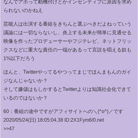
なんでアホって動機付けとかインセンティブに原因を求め
られないのかねえ
芸能人は出演する番組をきちんと選ぶべきだよねっていう
議論には一切ならないし、炎上する未来が簡単に見通せる
映像を作ったプロデューサーやフジテレビ、ネットフリッ
クスなどに重大な責任の一端があるって言説を唱える奴も
1%以下だろう
ほんと、Twitterやってるやつってまじでほんまもんのガイ
ジなんじゃないか？
そして嫌儲はもしかするとTwitterよりは知識社会化できて
いるのではないか？
60：
番組の途中ですがアフィサイトへの＼(^o^)／です
2020/05/24(日) 18:05:04.38 ID:2X1Fym6/0.net
>>47