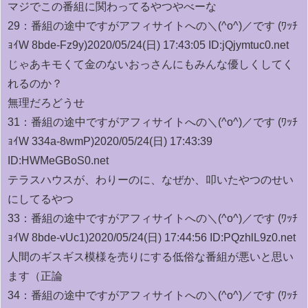
マジでこの番組に関わってるやつやべーな
29：
番組の途中ですがアフィサイトへの＼(^o^)／です (ﾜｯﾁ
ｮｲW 8bde-Fz9y)
2020/05/24(日) 17:43:05 ID:jQjymtuc0.net
じゃあキモくて金のないおっさんにもみんな優しくしてく
れるのか？
無理だろどうせ
31：
番組の途中ですがアフィサイトへの＼(^o^)／です (ﾜｯﾁ
ｮｲW 334a-8wmP)
2020/05/24(日) 17:43:39
ID:HWMeGBoS0.net
テラスハウスが、わりーのに、なぜか、叩いたやつのせい
にしてるやつ
33：
番組の途中ですがアフィサイトへの＼(^o^)／です (ﾜｯﾁ
ｮｲW 8bde-vUc1)
2020/05/24(日) 17:44:56 ID:PQzhlL9z0.net
人間のギスギス模様を売りにする低俗な番組が悪いと思い
ます（正論
34：
番組の途中ですがアフィサイトへの＼(^o^)／です (ﾜｯﾁ