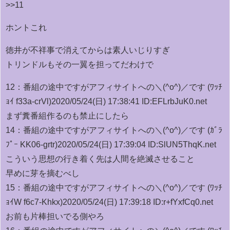
>>11
ホントこれ
徳井が不祥事で消えてからは素人いじりすぎ
トリンドルもその一翼を担ってだわけで
12：
番組の途中ですがアフィサイトへの＼(^o^)／です (ﾜｯﾁ
ｮｲ f33a-crVl)
2020/05/24(日) 17:38:41 ID:EFLrbJuK0.net
まず糞番組作るのも禁止にしたら
14：
番組の途中ですがアフィサイトへの＼(^o^)／です (ｶﾞﾗ
ﾌﾟｰ KK06-grtr)
2020/05/24(日) 17:39:04 ID:SlUN5ThqK.net
こういう思想の行き着く先は人間を絶滅させること
早めに芽を摘むべし
15：
番組の途中ですがアフィサイトへの＼(^o^)／です (ﾜｯﾁ
ｮｲW f6c7-Khkx)
2020/05/24(日) 17:39:18 ID:r+fYxfCq0.net
お前も片棒担いでる側やろ