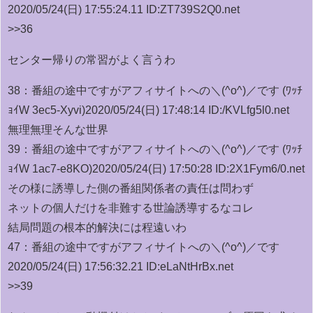
2020/05/24(日) 17:55:24.11 ID:ZT739S2Q0.net
>>36
センター帰りの常習がよく言うわ
38：
番組の途中ですがアフィサイトへの＼(^o^)／です (ﾜｯﾁ
ｮｲW 3ec5-Xyvi)
2020/05/24(日) 17:48:14 ID:/KVLfg5l0.net
無理無理そんな世界
39：
番組の途中ですがアフィサイトへの＼(^o^)／です (ﾜｯﾁ
ｮｲW 1ac7-e8KO)
2020/05/24(日) 17:50:28 ID:2X1Fym6/0.net
その様に誘導した側の番組関係者の責任は問わず
ネットの個人だけを非難する世論誘導するなコレ
結局問題の根本的解決には程遠いわ
47：
番組の途中ですがアフィサイトへの＼(^o^)／です
2020/05/24(日) 17:56:32.21 ID:eLaNtHrBx.net
>>39