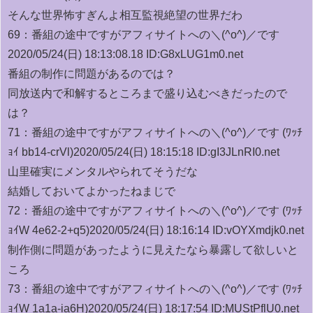
そんな世界怖すぎんよ相互監視絶望の世界だわ
69：
番組の途中ですがアフィサイトへの＼(^o^)／です
2020/05/24(日) 18:13:08.18 ID:G8xLUG1m0.net
番組の制作に問題があるのでは？
同放送内で和解するところまで盛り込むべきだったので
は？
71：
番組の途中ですがアフィサイトへの＼(^o^)／です (ﾜｯﾁ
ｮｲ bb14-crVl)
2020/05/24(日) 18:15:18 ID:gI3JLnRI0.net
山里確実にメンタルやられてそうだな
結婚しておいてよかったねまじで
72：
番組の途中ですがアフィサイトへの＼(^o^)／です (ﾜｯﾁ
ｮｲW 4e62-2+q5)
2020/05/24(日) 18:16:14 ID:vOYXmdjk0.net
制作側に問題があったように見えたなら暴露して欲しいと
ころ
73：
番組の途中ですがアフィサイトへの＼(^o^)／です (ﾜｯﾁ
ｮｲW 1a1a-ia6H)
2020/05/24(日) 18:17:54 ID:MUStPflU0.net