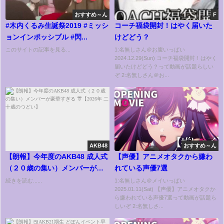
おすすめ～ん
F
#木内くるみ生誕祭2019 #ミッシ
コーチ福袋開封！はやく届いた
ョンインポッシブル #閃...
けどどう？
このサイトの記事を見る...
1:名無しさん＠お腹いっぱい
2024.12.29(Sun) コーチ福袋開封！はやく
届いたけどどう？って動画が話題らしい
ぞ 2:名無しさん＠お...
AKB48
おすすめ～ん
【朗報】今年度のAKB48 成人式
【声優】アニメオタクから嫌わ
（２０歳の集い）メンバーが豪
れている声優7選
華すぎる 👘【2026年 二十歳のつ
続きを読む......
1:名無しさん＠メイいっぱい
2025.01.11(Sat) 【声優】アニメオタクか
どい】
ら嫌われている声優7選って動画が話題ら
しいぞ 2:名無しさ...