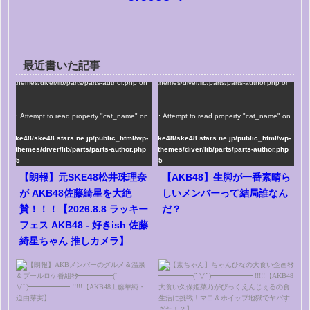
最近書いた記事
me/ske48/ske48.stars.ne.jp/public_html/wp-
/home/ske48/ske48.stars.ne.jp/public_html/wp-
tent/themes/diver/lib/parts/parts-author.php on
content/themes/diver/lib/parts/parts-author.php on
e
75
line
75
">
rning
: Attempt to read property "cat_name" on
Warning
: Attempt to read property "cat_name" on
ng in
string in
me/ske48/ske48.stars.ne.jp/public_html/wp-
/home/ske48/ske48.stars.ne.jp/public_html/wp-
tent/themes/diver/lib/parts/parts-author.php
content/themes/diver/lib/parts/parts-author.php
line
75
on line
75
【朗報】元SKE48松井珠理奈
【AKB48】生脚が一番素晴ら
が AKB48佐藤綺星を大絶
しいメンバーって結局誰なん
賛！！！【2026.8.8 ラッキー
だ？
フェス AKB48 - 好きish 佐藤
綺星ちゃん 推しカメラ】