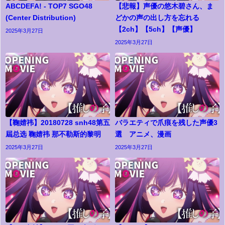
ABCDEFA! - TOP7 SGO48
【悲報】声優の悠木碧さん、ま
(Center Distribution)
どかの声の出し方を忘れる
【2ch】【5ch】【声優】
2025年3月27日
2025年3月27日
【鞠婧祎】20180728 snh48第五
バラエティで爪痕を残した声優3
屆总选 鞠婧祎 那不勒斯的黎明
選 アニメ、漫画
2025年3月27日
2025年3月27日