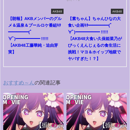
AKB48
AKB48
【朗報】AKBメンバーのグル
【素ちゃん】ちゃんひなの大
メ＆温泉＆プールロケ番組ｷﾀ
食い企画ｷﾀ━━━━━(ﾟ
━━━━━(ﾟ
∀ﾟ)━━━━━━ !!!!!
∀ﾟ)━━━━━━ !!!!!
【AKB48大食い久保姫菜乃が
【AKB48工藤華純・迫由芽
びっくえんじぇるの食生活に
実】
挑戦！マヨ＆ホイップ地獄で
ヤバすぎた！？】
おすすめ～ん
の関連記事