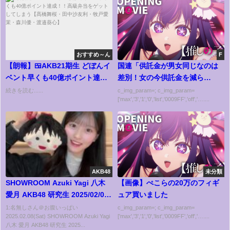
おすすめ～ん
F
【朗報】🍱AKB21期生 どぼんイ
国連「供託金が男女同じなのは
ベント早くも40億ポイント達
差別！女の今供託金を減ら
成！！高級弁当をゲットしてし
せ！」
続きを読む......
c_img_param=; c_img_param=
['max','3','1','0','list','0009FF','off','…....
まう【髙橋舞桜・田中沙友利・
牧戸愛茉・森川優・渡邉葵心】
AKB48
未分類
SHOWROOM Azuki Yagi 八木
【画像】ぺこらの20万のフィギ
愛月 AKB48 研究生 2025/02/01
ュア買いました
21:49 JST
1:名無しさん＠お腹いっぱい
c_img_param=; c_img_param=
2025.02.08(Sat) SHOWROOM Azuki Yagi
['max','3','1','0','list','0009FF','off','…....
八木 愛月 AKB48 研究生 2025...