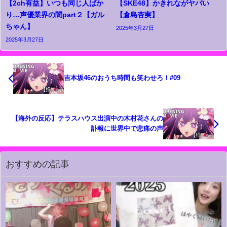
【2ch有益】いつも同じ人ばか
【SKE48】かきれながヤバい
り…声優業界の闇part２【ガル
【倉島杏実】
ちゃん】
2025年3月27日
2025年3月27日
吉本坂46のおうち時間も笑わせろ！#09
【海外の反応】テラスハウス出演中の木村花さんの
訃報に世界中で悲痛の声
おすすめの記事