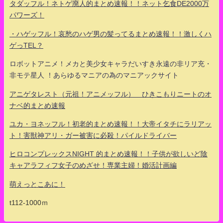
タダッフル！ネトゲ廃人的まとめ速報！！ネット乞食DE2000万
パワーズ！
・ハゲッフル！哀愁のハゲ男の髪ってるまとめ速報！！激しくハ
ゲっTEL？
ロボットアニメ！メカと美少女キャラだいすき永遠の非リア充・
非モテ星人 ！あらゆるマニアの為のマニアックサイト
アニゲタレスト（元祖！アニメッフル） ひきこもりニートのオ
ナベ的まとめ速報
ユカ・ヨネッフル！初老的まとめ速報！！大帝イタチにラリアッ
ト！害獣神アリ・ガー被害に必殺！パイルドライバー
ヒロコンプレックスNIGHT 的まとめ速報！！子供が欲しいど陰
キャアラフィフ女子のめざせ！専業主婦！婚活計画編
萌えっとこあに！
t112-1000ｍ