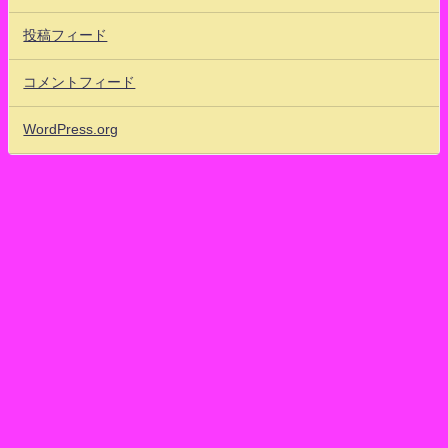
投稿フィード
コメントフィード
WordPress.org
80'sアイドッフル！ ワタクシ的まとめ速報 地下格闘アイドルだいすき！
23 ひうらのアニメ放送局101ちゃんねる BNK48 ！SNH48！JKT48！
MNL48！SGO48！GNZ48！STU48！SKE48 프로듀스 48 All Rights
Reserved.