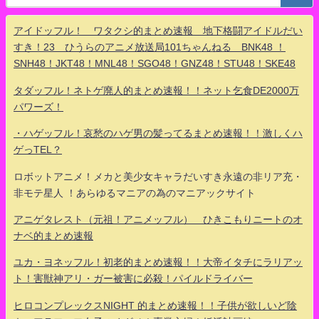
アイドッフル！ ワタクシ的まとめ速報 地下格闘アイドルだい
すき！23 ひうらのアニメ放送局101ちゃんねる BNK48 ！
SNH48！JKT48！MNL48！SGO48！GNZ48！STU48！SKE48
タダッフル！ネトゲ廃人的まとめ速報！！ネット乞食DE2000万
パワーズ！
・ハゲッフル！哀愁のハゲ男の髪ってるまとめ速報！！激しくハ
ゲっTEL？
ロボットアニメ！メカと美少女キャラだいすき永遠の非リア充・
非モテ星人 ！あらゆるマニアの為のマニアックサイト
アニゲタレスト（元祖！アニメッフル） ひきこもりニートのオ
ナベ的まとめ速報
ユカ・ヨネッフル！初老的まとめ速報！！大帝イタチにラリアッ
ト！害獣神アリ・ガー被害に必殺！パイルドライバー
ヒロコンプレックスNIGHT 的まとめ速報！！子供が欲しいど陰