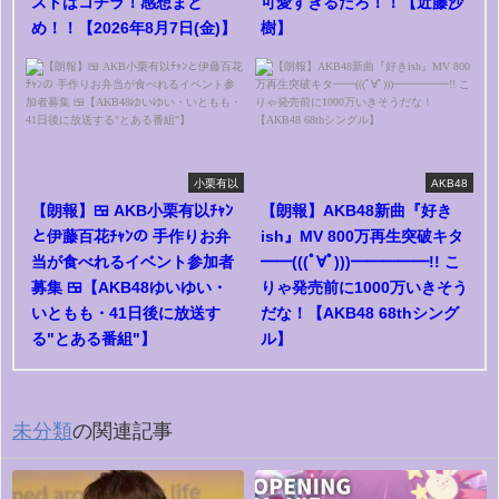
ストはコチラ！感想まと
可愛すぎるだろ！！【近藤沙
め！！【2026年8月7日(金)】
樹】
小栗有以
AKB48
【朗報】🍱 AKB小栗有以ﾁｬﾝ
【朗報】AKB48新曲『好き
と伊藤百花ﾁｬﾝの 手作りお弁
ish』MV 800万再生突破キタ
当が食べれるイベント参加者
━━(((ﾟ∀ﾟ)))━━━━━!! こ
募集 🍱【AKB48ゆいゆい・
りゃ発売前に1000万いきそう
いともも・41日後に放送す
だな！【AKB48 68thシング
る"とある番組"】
ル】
未分類
の関連記事