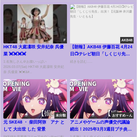
F
AKB48
HKT48 大庭凜咲 安井妃奈 呉優
【朗報】AKB48 伊藤百花 4月24
菜 💓💓💓💓
日📺テレビ朝日「しくじり先
生」出演！【元阪神 井川慶 先
1:名無しさん＠お腹いっぱい
続きを読む......
2026.03.07(Sat) HKT48 大庭凜咲 安井妃
生・いともも】
奈 呉優菜 💓💓&#...
未分類
おすすめ～ん
元 SKE48 ・ 柴田阿弥 アナ と
アニメやゲームの声優交代議論
して 大出世 した 背景
続出！2025年3月3週目プチ炎上
事件10選【反応集】
SKE48を卒業後フリーアナウンサーに転
1:名無しさん＠メイいっぱい