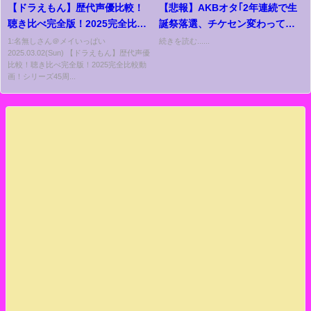
【ドラえもん】歴代声優比較！
【悲報】AKBオタ｢2年連続で生
聴き比べ完全版！2025完全比較
誕祭落選、チケセン変わってか
動画！シリーズ45周年！映画ド
ら通常公演もコンサートも当た
1:名無しさん＠メイいっぱい
続きを読む......
2025.03.02(Sun) 【ドラえもん】歴代声優
ラえもんのび太の絵世界物語 公
らない。｣【AKB48山内瑞葵】
比較！聴き比べ完全版！2025完全比較動
開！映画ドラえもんまつり！野
画！シリーズ45周...
沢雅子/大山のぶ代/水田わさび