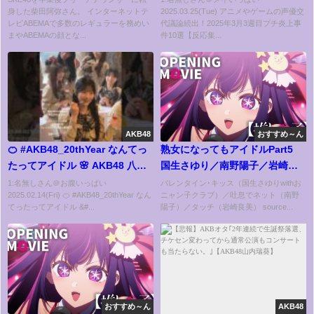
身した柴田阿弥さん。 インターネットテ
2025.03.25(Tue) アニメやゲームの声優交
レビABEMAで多数のレギュラーを務めい
代議論続出！2025年3月3週目プチ炎上事
まやABEMAの顔とな...
件10選【反応集...
AKB48
おすすめ～ん
🍊 #AKB48_20thYear なんてっ
熟女になってもアイドルPart5
たってアイドル 🌸 AKB48 八木
国生さゆり／南野陽子／岩崎良
愛月 Azuki 小栗有以 山内瑞葵 村
美
1:名無しさん＠お腹いっぱい
バレンタイン･キッス（国生さゆりwithお
2025.02.14(Fri) 🍊 #AKB48_20thYear なん
ニャン子クラブ）／吐息でネット（南野
山彩希 🍓 #AKB48 #shorts #ま
てったってアイドル &#...
陽子）／タッチ（岩崎良美） source...
さかのConfession
おすすめ～ん
AKB48