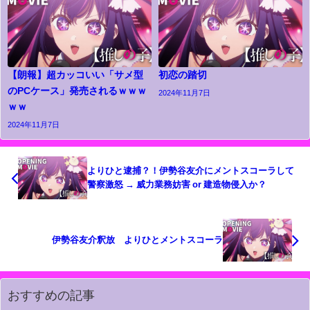
【朗報】超カッコいい「サメ型
初恋の踏切
のPCケース」発売されるｗｗｗ
2024年11月7日
ｗｗ
2024年11月7日
よりひと逮捕？！伊勢谷友介にメントスコーラして
警察激怒 → 威力業務妨害 or 建造物侵入か？
伊勢谷友介釈放 よりひとメントスコーラ
おすすめの記事