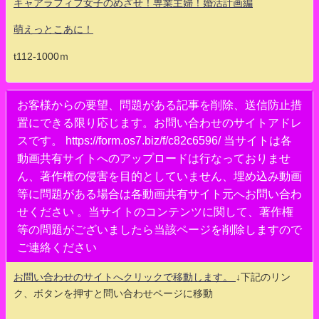
キャアラフィフ女子のめざせ！専業主婦！婚活計画編
萌えっとこあに！
t112-1000ｍ
お客様からの要望、問題がある記事を削除、送信防止措
置にできる限り応じます。お問い合わせのサイトアドレ
スです。 https://form.os7.biz/f/c82c6596/ 当サイトは各
動画共有サイトへのアップロードは行なっておりませ
ん、著作権の侵害を目的としていません、埋め込み動画
等に問題がある場合は各動画共有サイト元へお問い合わ
せください 。当サイトのコンテンツに関して、著作権
等の問題がございましたら当該ページを削除しますので
ご連絡ください
お問い合わせのサイトへクリックで移動します。
↓下記のリン
ク、ボタンを押すと問い合わせページに移動