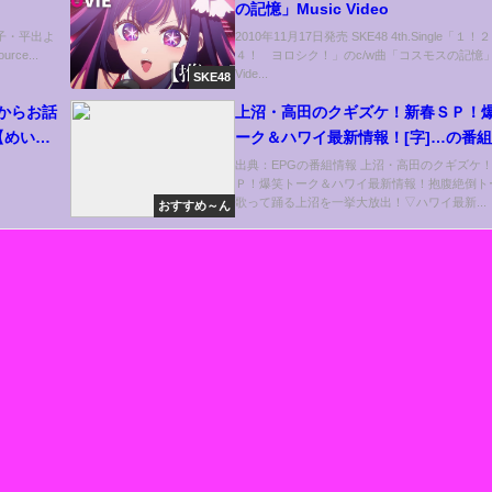
の記憶」Music Video
陽子・平出よ
2010年11月17日発売 SKE48 4th.Single「１
ce...
４！ ヨロシク！」のc/w曲「コスモスの記憶」M
Vide...
SKE48
回からお話
上沼・高田のクギズケ！新春ＳＰ！
【めいめ
ーク＆ハワイ最新情報！[字]…の番
解析まとめ
出典：EPGの番組情報 上沼・高田のクギズケ
Ｐ！爆笑トーク＆ハワイ最新情報！抱腹絶倒ト
歌って踊る上沼を一挙大放出！▽ハワイ最新...
おすすめ～ん