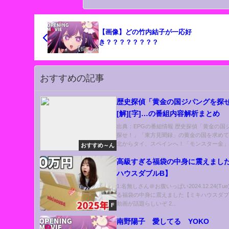
【画像】どの竹内結子が一応好
き？？？？？？？？
おすすめの記事
歴史探偵「黄金の国ジパングを探
[解][字]…の番組内容解析まとめ
出典：EPGの番組情報 歴史探偵「黄金の国
探せ！」「東方見聞録」の黄金の国を求め
北からタイ、スペインへ！「モンスター金」..
おすすめ～ん
高級すぎる福袋の中身に震えまし
ハウスダブルB】
1:名無しさん＠お腹いっぱい2024.12.24(Tu
る福袋の中身に震えました【ミキハウスダブ
動画が話題らしいぞ 2...
F
南野陽子 愛してる YOKO