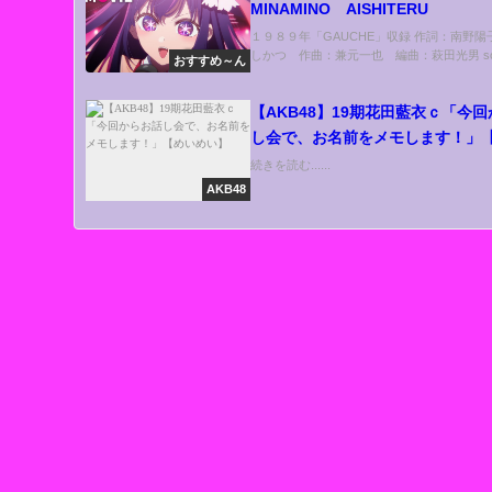
MINAMINO AISHITERU
１９８９年「GAUCHE」収録 作詞：南野
しかつ 作曲：兼元一也 編曲：萩田光男 sour
おすすめ～ん
【AKB48】19期花田藍衣ｃ「今
し会で、お名前をメモします！」
い】
続きを読む......
AKB48