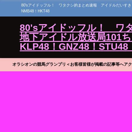
80'sアイドッフル！ ワタクシ的まとめ速報 アイドルだいすき！23 ひ
NMB48！HKT48
80'sアイドッフル！ 
地下アイドル放送局101ちゃん
KLP48！GNZ48！STU48
オラシオンの競馬グランプリ＜お客様皆様が掲載の記事等へアク