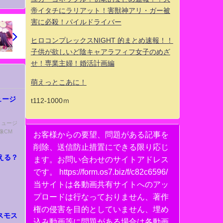
帝イタチにラリアット！害獣神アリ・ガー被
害に必殺！パイルドライバー
ヒロコンプレックスNIGHT 的まとめ速報！！
子供が欲しいど陰キャアラフィフ女子のめざ
せ！専業主婦！婚活計画編
萌えっとこあに！
ュージ
t112-1000ｍ
 ミュージ
像CM
お客様からの要望、問題がある記事を
削除、送信防止措置にできる限り応じ
える？
ます。お問い合わせのサイトアドレス
です。 https://form.os7.biz/f/c82c6596/
当サイトは各動画共有サイトへのアッ
プロードは行なっておりません、著作
権の侵害を目的としていません、埋め
「コスモス
込み動画等に問題がある場合は各動画