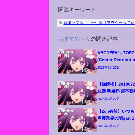
関連キーワード
ロボッフル！！一生非リア充やーってや
おすすめ～ん
の関連記事
ABCDEFA! - TOP7
(Center Distributi
2025年3月27日
【鞠婧祎】2018072
总选 鞠婧祎 那不
2025年3月27日
【2ch有益】いつ
声優業界の闇part
2025年3月27日