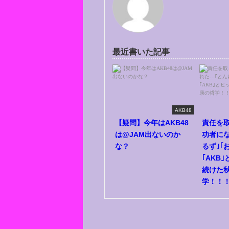
最近書いた記事
AKB48
【疑問】今年はAKB48
責任を
は@JAM出ないのか
功者に
な？
るず｣｢
｢AKB
続けた
学！！