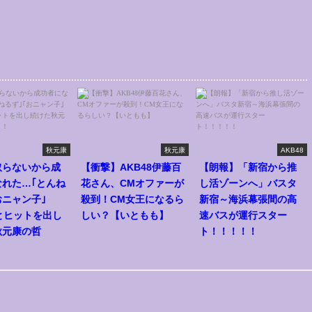
秋元康
秋元康
AKB48
取らないから成
【衝撃】AKB48伊藤百
【朗報】「新宿から推
なれた…｢とんね
花さん、CMオファーが
し活ゾーンへ」バスタ
おニャン子｣
殺到！CM女王になるら
新宿～海浜幕張間の高
｣とヒットを出し
しい？【いともも】
速バスが運行スター
秋元康の哲
ト！！！！！
！