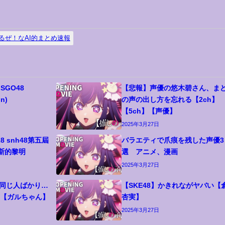
るぜ！なAI的まとめ速報
 SGO48
【悲報】声優の悠木碧さん、ま
on)
の声の出し方を忘れる【2ch】
【5ch】【声優】
2025年3月27日
8 snh48第五屆
バラエティで爪痕を残した声優3
勒斯的黎明
選 アニメ、漫画
2025年3月27日
も同じ人ばかり…
【SKE48】かきれながヤバい【
２【ガルちゃん】
杏実】
2025年3月27日