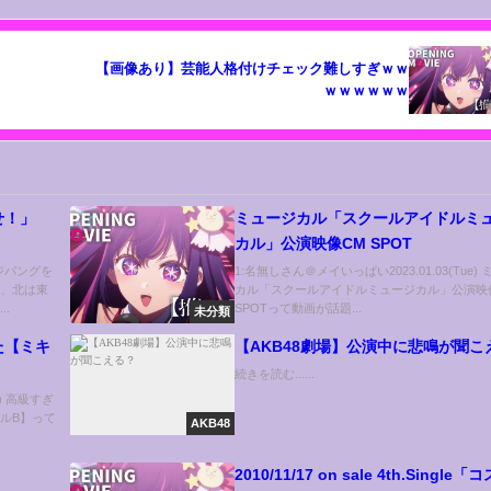
【画像あり】芸能人格付けチェック難しすぎｗｗ
ｗｗｗｗｗｗ
せ！」
ミュージカル「スクールアイドルミ
カル」公演映像CM SPOT
ジパングを
1:名無しさん＠メイいっぱい2023.01.03(Tue)
て、北は東
カル「スクールアイドルミュージカル」公演映
.
SPOTって動画が話題...
未分類
た【ミキ
【AKB48劇場】公演中に悲鳴が聞こ
続きを読む......
e) 高級すぎ
ルB】って
AKB48
2010/11/17 on sale 4th.Single