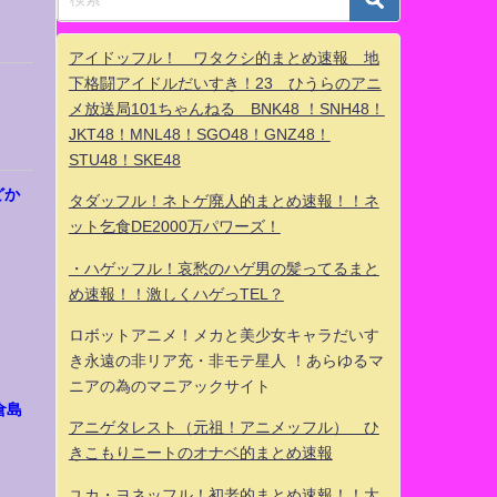
アイドッフル！ ワタクシ的まとめ速報 地
下格闘アイドルだいすき！23 ひうらのアニ
メ放送局101ちゃんねる BNK48 ！SNH48！
JKT48！MNL48！SGO48！GNZ48！
STU48！SKE48
どか
タダッフル！ネトゲ廃人的まとめ速報！！ネ
ット乞食DE2000万パワーズ！
・ハゲッフル！哀愁のハゲ男の髪ってるまと
め速報！！激しくハゲっTEL？
ロボットアニメ！メカと美少女キャラだいす
き永遠の非リア充・非モテ星人 ！あらゆるマ
ニアの為のマニアックサイト
倉島
アニゲタレスト（元祖！アニメッフル） ひ
きこもりニートのオナベ的まとめ速報
ユカ・ヨネッフル！初老的まとめ速報！！大