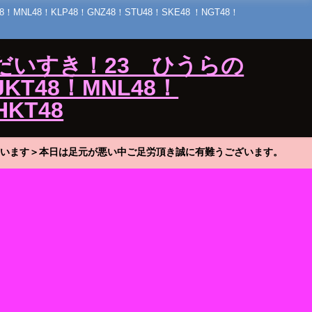
48！KLP48！GNZ48！STU48！SKE48 ！NGT48！
だいすき！23 ひうらの
KT48！MNL48！
HKT48
います＞本日は足元が悪い中ご足労頂き誠に有難うございます。