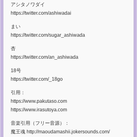
アシタノワダイ
https://twitter.com/ashiwadai
まい
https://twitter.com/sugar_ashiwada
杏
https://twitter.com/an_ashiwada
18号
https://twitter.com/_18go
引用：
https://www.pakutaso.com
https://www.irasutoya.com
音楽引用（フリー音源）：
魔王魂 http://maoudamashii.jokersounds.com/