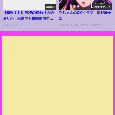
AKB48
おすすめ～ん
【悲報？】K-POPの終わりの始
邦ちゃんのCMクラブ 南野陽子
まりか 米国でも韓国国内でも
②
「そっぽを向かれる」ワケ
続きを読む......
昭和62年 (1987) 2月28日 source...