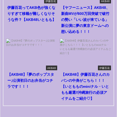
伊藤百花
AKB48
伊藤百花ってAKB色が強くな
【ヤフーニュース】AKB48、
りすぎて移籍が難しくなりそ
新曲MVが800万回突破で破竹
うな件？【AKB48いともも】
の勢い「いい波が来ている」
新公演に夢の東京ドームへの
想い込める！！！
AKB48
伊藤百花
【AKB48】｢夢のポップスタ
【AKB48】伊藤百花さんのカ
ー｣公演初日のお弁当がコチ
バンの中身がこちら！！！
ラです！！！
【いともものminiナル・いと
もも厳選‼︎沖縄旅行の必須ア
イテムをご紹介♡】