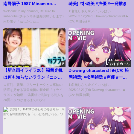
南野陽子 1987 Minamino
璐美) #朴璐美 #声優 #一発描き
Yoko(VOCALOID cover)
Welcome to my channel, Be sure to
1:名無しさん＠メイいっぱい
subscribe!(チャンネル登録お願いします)
2025.03.12(Wed) Drawing characters!!🔥
南野陽子「話しかけた...
(CV: 朴璐美) #...
F
おすすめ～ん
【新企画イライラ20】福留光帆
Drawing characters!!🔥(CV: 松
は何も知らないラランドニシダ
岡禎丞) #松岡禎丞 #声優 #一発
を、20回イライラさせられるの
描き
大喜利、競艇、フリートークと大車輪の
1:名無しさん＠メイいっぱい
活躍を見せる福留光帆の新企画「イライ
2025.02.21(Fri) Drawing characters!!🔥
か？
ラ20」が始動！ 偽番組で共演する芸人を
(CV: 松岡禎丞) ...
20回イラつかせるまでのタイ...