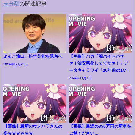
未分類
の関連記事
よゐこ濱口、松竹芸能を退所へ
【画像】バカ「闇バイトがサ
ァ！治安悪化しててサァ！」デ
2024年12月29日
ータキャラワイ「20年前の1/7」
2024年11月7日
【画像】最新のウメハラさんの
【画像】最近の350万円の新車を
姿ｗｗｗｗｗｗ
ご覧ください…