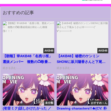
おすすめの記事
AKB48
AKB48
【朗報】🌸AKB48「名残り桜」
【AKB48】秘密のケンミン
選抜メンバー 複数の📺歌番組
SHOWに坂川陽香さんと下尾み
収録が終わった模様📺！！！
うさんｷﾀ━━━━(ﾟ
続きを読む......
続きを読む......
∀ﾟ)━━━━!!
未分類
おすすめ～ん
(初音ミク)話しかけたかった ／
Drawing characters!!🔥(CV: 朴