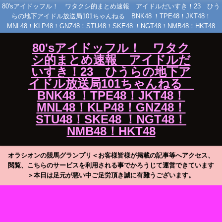
80'sアイドッフル！ ワタクシ的まとめ速報 アイドルだいすき！23 ひう
らの地下アイドル放送局101ちゃんねる BNK48 ！TPE48！JKT48！
MNL48！KLP48！GNZ48！STU48！SKE48 ！NGT48！NMB48！HKT48
80'sアイドッフル！ ワタク
シ的まとめ速報 アイドルだ
いすき！23 ひうらの地下ア
イドル放送局101ちゃんねる
BNK48 ！TPE48！JKT48！
MNL48！KLP48！GNZ48！
STU48！SKE48 ！NGT48！
NMB48！HKT48
オラシオンの競馬グランプリ＜お客様皆様が掲載の記事等へアクセス、
閲覧、こちらのサービスを利用される事でかろうじて運営できています
＞本日は足元が悪い中ご足労頂き誠に有難うございます。