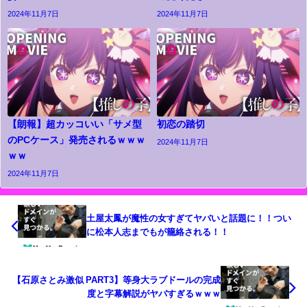
2024年11月7日
2024年11月7日
【朗報】超カッコいい「サメ型
初恋の踏切
のPCケース」発売されるｗｗｗ
2024年11月7日
ｗｗ
2024年11月7日
土屋太鳳が魔性の女すぎてヤバいと話題に！！つい
に松本人志までもが籠絡される！！
【石原さとみ激似 PART3】等身大ラブドールの完成
度と字幕解説がヤバすぎるｗｗｗ