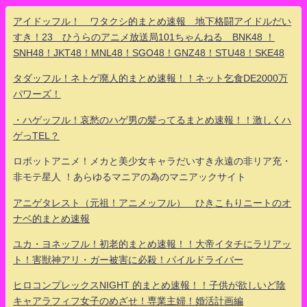
アイドッフル！ ワタクシ的まとめ速報 地下格闘アイドルだい
すき！23 ひうらのアニメ放送局101ちゃんねる BNK48 ！
SNH48！JKT48！MNL48！SGO48！GNZ48！STU48！SKE48
タダッフル！ネトゲ廃人的まとめ速報！！ネット乞食DE2000万
パワーズ！
・ハゲッフル！哀愁のハゲ男の髪ってるまとめ速報！！激しくハ
ゲっTEL？
ロボットアニメ！メカと美少女キャラだいすき永遠の非リア充・
非モテ星人 ！あらゆるマニアの為のマニアックサイト
アニゲタレスト（元祖！アニメッフル） ひきこもりニートのオ
ナベ的まとめ速報
ユカ・ヨネッフル！初老的まとめ速報！！大帝イタチにラリアッ
ト！害獣神アリ・ガー被害に必殺！パイルドライバー
ヒロコンプレックスNIGHT 的まとめ速報！！子供が欲しいど陰
キャアラフィフ女子のめざせ！専業主婦！婚活計画編