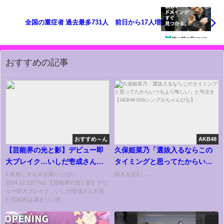
全国の重症者 過去最多731人 前日から17人増
おすすめの記事
おすすめ～ん
AKB48
【芸能界の光と影】デビュー即
久保姫菜乃「選抜入るならこの
大ブレイク…いしだ壱成さんが
タイミングと思ってたからいつ
見た芸能界は凄まじい世界だっ
もより悔しい」と号泣き
1:名無しさん＠お腹いっぱい
続きを読む......
2024.12.12(Thu) 【芸能界の光と影】デビ
た
【AKB48 65thシングルちゃんひ
ュー即大ブレイク…いしだ壱成さんが見
な】
た芸能界は凄まじい世...