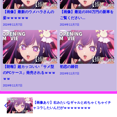
【画像】最新のウメハラさんの
【画像】最近の350万円の新車を
姿ｗｗｗｗｗｗ
ご覧ください…
2024年11月7日
2024年11月7日
【朗報】超カッコいい「サメ型
初恋の踏切
のPCケース」発売されるｗｗｗ
2024年11月7日
ｗｗ
2024年11月7日
【画像あり】右みたいなギャルとめちゃくちゃイチ
ャコラしたいんだがｗｗｗｗｗｗｗｗ