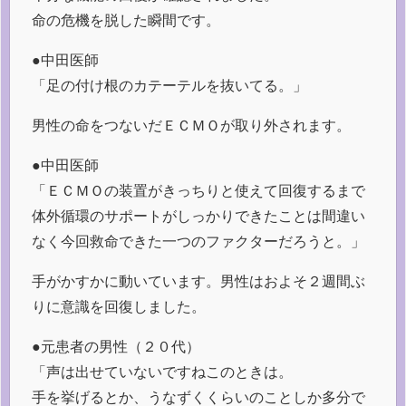
命の危機を脱した瞬間です。
●中田医師
「足の付け根のカテーテルを抜いてる。」
男性の命をつないだＥＣＭＯが取り外されます。
●中田医師
「ＥＣＭＯの装置がきっちりと使えて回復するまで
体外循環のサポートがしっかりできたことは間違い
なく今回救命できた一つのファクターだろうと。」
手がかすかに動いています。男性はおよそ２週間ぶ
りに意識を回復しました。
●元患者の男性（２０代）
「声は出せていないですねこのときは。
手を挙げるとか、うなずくくらいのことしか多分で