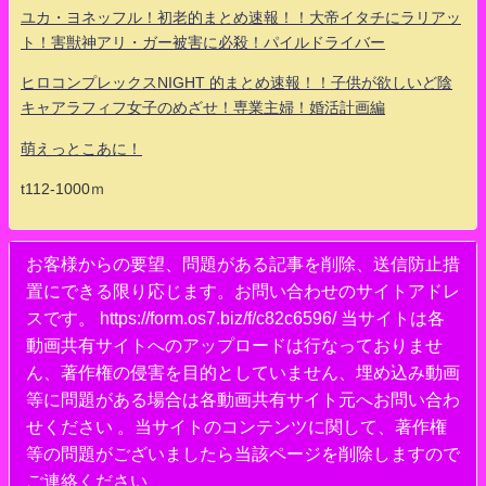
ユカ・ヨネッフル！初老的まとめ速報！！大帝イタチにラリアッ
ト！害獣神アリ・ガー被害に必殺！パイルドライバー
ヒロコンプレックスNIGHT 的まとめ速報！！子供が欲しいど陰
キャアラフィフ女子のめざせ！専業主婦！婚活計画編
萌えっとこあに！
t112-1000ｍ
お客様からの要望、問題がある記事を削除、送信防止措
置にできる限り応じます。お問い合わせのサイトアドレ
スです。 https://form.os7.biz/f/c82c6596/ 当サイトは各
動画共有サイトへのアップロードは行なっておりませ
ん、著作権の侵害を目的としていません、埋め込み動画
等に問題がある場合は各動画共有サイト元へお問い合わ
せください 。当サイトのコンテンツに関して、著作権
等の問題がございましたら当該ページを削除しますので
ご連絡ください