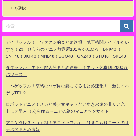
アイドッフル！ ワタクシ的まとめ速報 地下格闘アイドルだい
すき！23 ひうらのアニメ放送局101ちゃんねる BNK48 ！
SNH48！JKT48！MNL48！SGO48！GNZ48！STU48！SKE48
タダッフル！ネトゲ廃人的まとめ速報！！ネット乞食DE2000万
パワーズ！
・ハゲッフル！哀愁のハゲ男の髪ってるまとめ速報！！激しくハ
ゲっTEL？
ロボットアニメ！メカと美少女キャラだいすき永遠の非リア充・
非モテ星人 ！あらゆるマニアの為のマニアックサイト
アニゲタレスト（元祖！アニメッフル） ひきこもりニートのオ
ナベ的まとめ速報