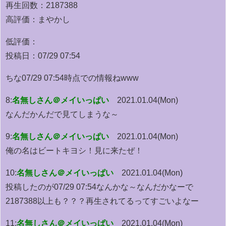
再生回数：2187388
高評価：まやかし
低評価：
投稿日：07/29 07:54
ちな07/29 07:54時点での情報ねwww
8:
名無しさん＠メイいっぱい
2021.01.04(Mon)
なんだかんだで見てしまうな～
9:
名無しさん＠メイいっぱい
2021.01.04(Mon)
俺の名はビートキヨシ！見に来たぜ！
10:
名無しさん＠メイいっぱい
2021.01.04(Mon)
投稿したのが07/29 07:54なんかな～なんだかなーで
2187388以上も？？？再生されてるってすごいよなー
11:
名無しさん＠メイいっぱい
2021.01.04(Mon)