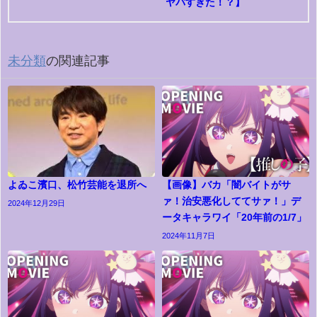
ヤバすぎた！？】
未分類
の関連記事
よゐこ濱口、松竹芸能を退所へ
【画像】バカ「闇バイトがサ
ァ！治安悪化しててサァ！」デ
2024年12月29日
ータキャラワイ「20年前の1/7」
2024年11月7日