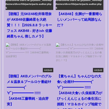
tent/themes/diver/lib/parts/parts-author.php
content/themes/diver/lib/parts/parts-author.php
line
75
on line
75
【朗報】元SKE48松井珠理奈
【AKB48】生脚が一番素晴ら
が AKB48佐藤綺星を大絶
しいメンバーって結局誰なん
賛！！！【2026.8.8 ラッキー
だ？
フェス AKB48 - 好きish 佐藤
綺星ちゃん 推しカメラ】
AKB48
AKB48
【朗報】AKBメンバーのグル
【素ちゃん】ちゃんひなの大
メ＆温泉＆プールロケ番組ｷﾀ
食い企画ｷﾀ━━━━━(ﾟ
━━━━━(ﾟ
∀ﾟ)━━━━━━ !!!!!
∀ﾟ)━━━━━━ !!!!!
【AKB48大食い久保姫菜乃が
【AKB48工藤華純・迫由芽
びっくえんじぇるの食生活に
実】
挑戦！マヨ＆ホイップ地獄で