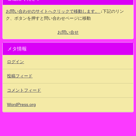
お問い合わせのサイトへクリックで移動します。
↓下記のリン
ク、ボタンを押すと問い合わせページに移動
お問い合せ
メタ情報
ログイン
投稿フィード
コメントフィード
WordPress.org