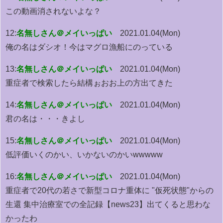
この動画消されないよな？
12:
名無しさん＠メイいっぱい
2021.01.04(Mon)
俺の名はダシオ！今はマグロ漁船にのっている
13:
名無しさん＠メイいっぱい
2021.01.04(Mon)
重症者で検索したら結構ぉおお上の方出てきた
14:
名無しさん＠メイいっぱい
2021.01.04(Mon)
君の名は・・・きよし
15:
名無しさん＠メイいっぱい
2021.01.04(Mon)
低評価いくのかい、いかないのかいwwwww
16:
名無しさん＠メイいっぱい
2021.01.04(Mon)
重症者で20代の若さで新型コロナ重体に "仮死状態"からの
生還 集中治療室での全記録【news23】出てくると思わな
かったわ