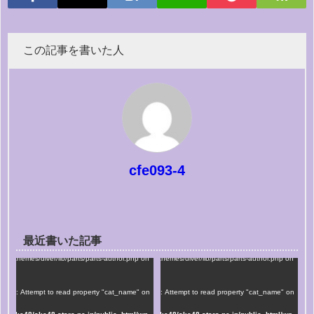
この記事を書いた人
cfe093-4
最近書いた記事
me/ske48/ske48.stars.ne.jp/public_html/wp-
/home/ske48/ske48.stars.ne.jp/public_html/wp-
tent/themes/diver/lib/parts/parts-author.php on
content/themes/diver/lib/parts/parts-author.php on
e
75
line
75
">
rning
: Attempt to read property "cat_name" on
Warning
: Attempt to read property "cat_name" on
ng in
string in
me/ske48/ske48.stars.ne.jp/public_html/wp-
/home/ske48/ske48.stars.ne.jp/public_html/wp-