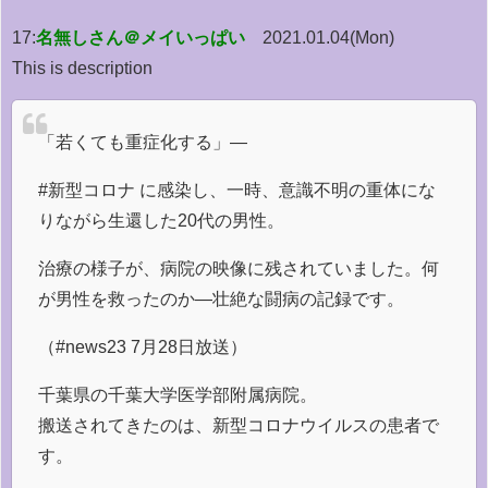
17:
名無しさん＠メイいっぱい
2021.01.04(Mon)
This is description
「若くても重症化する」―
#新型コロナ に感染し、一時、意識不明の重体にな
りながら生還した20代の男性。
治療の様子が、病院の映像に残されていました。何
が男性を救ったのか―壮絶な闘病の記録です。
（#news23 7月28日放送）
千葉県の千葉大学医学部附属病院。
搬送されてきたのは、新型コロナウイルスの患者で
す。