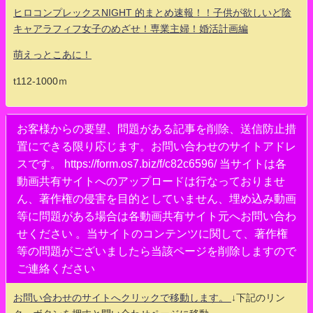
ヒロコンプレックスNIGHT 的まとめ速報！！子供が欲しいど陰
キャアラフィフ女子のめざせ！専業主婦！婚活計画編
萌えっとこあに！
t112-1000ｍ
お客様からの要望、問題がある記事を削除、送信防止措
置にできる限り応じます。お問い合わせのサイトアドレ
スです。 https://form.os7.biz/f/c82c6596/ 当サイトは各
動画共有サイトへのアップロードは行なっておりませ
ん、著作権の侵害を目的としていません、埋め込み動画
等に問題がある場合は各動画共有サイト元へお問い合わ
せください 。当サイトのコンテンツに関して、著作権
等の問題がございましたら当該ページを削除しますので
ご連絡ください
お問い合わせのサイトへクリックで移動します。
↓下記のリン