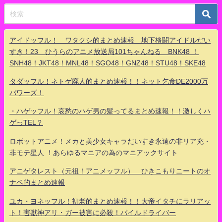
アイドッフル！ ワタクシ的まとめ速報 地下格闘アイドルだい
すき！23 ひうらのアニメ放送局101ちゃんねる BNK48 ！
SNH48！JKT48！MNL48！SGO48！GNZ48！STU48！SKE48
タダッフル！ネトゲ廃人的まとめ速報！！ネット乞食DE2000万
パワーズ！
・ハゲッフル！哀愁のハゲ男の髪ってるまとめ速報！！激しくハ
ゲっTEL？
ロボットアニメ！メカと美少女キャラだいすき永遠の非リア充・
非モテ星人 ！あらゆるマニアの為のマニアックサイト
アニゲタレスト（元祖！アニメッフル） ひきこもりニートのオ
ナベ的まとめ速報
ユカ・ヨネッフル！初老的まとめ速報！！大帝イタチにラリアッ
ト！害獣神アリ・ガー被害に必殺！パイルドライバー