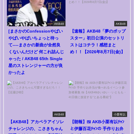
AKB48
AKB48
[まさかのConfessionやばい
【速報】AKB48「夢のポップ
やばいやばいちょっと待っ
スター」初日公演のセットリ
て----まさかの新曲が全然良
ストはコチラ！感想まと
くないんだけど 何これ詰んじ
め！！【2026年8月7日(金)】
ゃった / AKB48 65th Single
星のストレンジャーの方が良
かったよ
AKB48
小栗有以
【AKB48】アカペラアイソレ
【朗報】🍱 AKB小栗有以ﾁｬﾝ
チャレンジの、こさきちゃん
と伊藤百花ﾁｬﾝの 手作りお弁