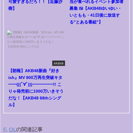
可愛すぎるだろ！！【近藤沙
当が食べれるイベント参加者
樹】
募集 🍱【AKB48ゆいゆい・
いともも・41日後に放送す
る"とある番組"】
AKB48
【朗報】AKB48新曲『好き
ish』MV 800万再生突破キタ
━━(((ﾟ∀ﾟ)))━━━━━!! こ
りゃ発売前に1000万いきそう
だな！【AKB48 68thシング
ル】
F
,
OL
の関連記事