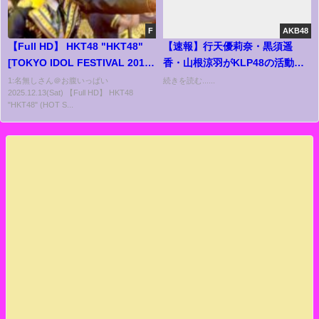
F
AKB48
【Full HD】 HKT48 "HKT48"
【速報】行天優莉奈・黒須遥
[TOKYO IDOL FESTIVAL 2013]
香・山根涼羽がKLP48の活動終
(HOT STAGE 1/12)
了！ AKB48に復帰！！！！！
1:名無しさん＠お腹いっぱい
続きを読む......
2025.12.13(Sat) 【Full HD】 HKT48
"HKT48" (HOT S...