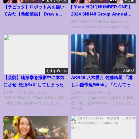
おすすめ～ん
未分類
【ラピュタ】ロボット兵を描い
[ Yuan YiQi ] NUMBER ONE |
てみた【色鉛筆画】 Draw a
2024 SNH48 Group Annual
Laputa robot
Youth Ceremony "New
...
20240803 2024 SNH48 Group Annual
Youth Ceremony "New Prologue" Song : ...
Prologue"
おすすめ～ん
AKB48
【芸能】緒形拳を撮影中に本気
AKB48 八木愛月 佐藤綺星 『淋
にさせ"絶頂S●X"してしまった大
しい熱帯魚/Wink』「なんてった
物女優の正体…監督も"勝手に始
ってAKB48」歌謡祭
1:名無しさん＠お腹いっぱい
1:名無しさん＠お腹いっぱい
2024.12.25(Wed) 【芸能】緒形拳を撮影中
2025.02.11(Tue) AKB48 八木愛月 佐藤綺
まった"と漏らした真相に言葉を
に本気にさせ"絶頂S●X"してしまった...
星 『淋しい熱帯魚/Wink』「なんてったっ
失う！『北の国から』で活躍し
てAKB...
た俳優の息子・緒形直人が芸能
界から消えた理由に驚愕