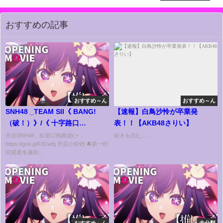
おすすめの記事
おすすめ～ん
おすすめ～ん
SNH48 _TEAM SII《 BANG!
【速報】白鳥沙怜が卒業発
（破！）》/《 十字路口
表！！【AKB48さりい】
（Crossroads）》| 公演《幻
关注SNH48，欢迎订阅频道👉：
続きを読む......
https://goo.gl/F81wfq 开启小铃铛 🔔第一时
镜》舞台
间观看专属你...