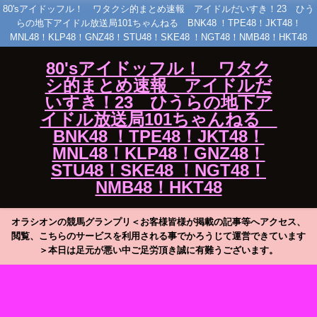
80'sアイドッフル！ ワタクシ的まとめ速報 アイドルだいすき！23 ひう
らの地下アイドル放送局101ちゃんねる BNK48 ！TPE48！JKT48！
MNL48！KLP48！GNZ48！STU48！SKE48 ！NGT48！NMB48！HKT48
80'sアイドッフル！ ワタク
シ的まとめ速報 アイドルだ
いすき！23 ひうらの地下ア
イドル放送局101ちゃんねる
BNK48 ！TPE48！JKT48！
MNL48！KLP48！GNZ48！
STU48！SKE48 ！NGT48！
NMB48！HKT48
オラシオンの競馬グランプリ＜お客様皆様が掲載の記事等へアクセス、
閲覧、こちらのサービスを利用される事でかろうじて運営できています
＞本日は足元が悪い中ご足労頂き誠に有難うございます。