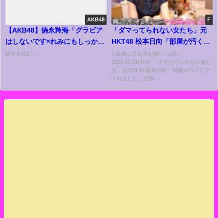
AKB48
F
【AKB48】徳永羚海「グラビア
「ダマってられない女たち」元
はしないです×れみにもしっかり
HKT48 松本日向「部屋が汚くて
目標はあるので」←グラビアを
フラれました」汚部屋女子とキ
続きを読む......
1:名無しさん＠お腹いっぱい
2026.07.21(Tue) 「ダマってられない女た
しない目標とは？【れみたん】
レイ好き男子、3日間の同棲生活
ち」元HKT48 松本日向「部屋が汚くてフ
🏠｜毎週金曜夜10時から
ラれました」汚部...
ABEMAで無料放送🌙