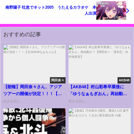
南野陽子 吐息でネット2005 うたえるカラオケ 本
人出演
おすすめの記事
岡田奈々
AKB48
【朗報】岡田奈々さん、アジア
【AKB48】村山彩希卒業後に
ツアーの開催が決定！！！【元
「ゆうなぁもぎおん」再始動
AKB48なぁちゃん】
か？【岡田奈々・茂木忍・向井
続きを読む......
続きを読む......
地美音】