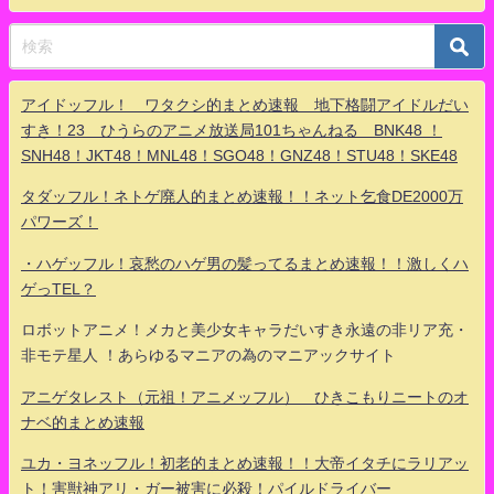
アイドッフル！ ワタクシ的まとめ速報 地下格闘アイドルだい
すき！23 ひうらのアニメ放送局101ちゃんねる BNK48 ！
SNH48！JKT48！MNL48！SGO48！GNZ48！STU48！SKE48
タダッフル！ネトゲ廃人的まとめ速報！！ネット乞食DE2000万
パワーズ！
・ハゲッフル！哀愁のハゲ男の髪ってるまとめ速報！！激しくハ
ゲっTEL？
ロボットアニメ！メカと美少女キャラだいすき永遠の非リア充・
非モテ星人 ！あらゆるマニアの為のマニアックサイト
アニゲタレスト（元祖！アニメッフル） ひきこもりニートのオ
ナベ的まとめ速報
ユカ・ヨネッフル！初老的まとめ速報！！大帝イタチにラリアッ
ト！害獣神アリ・ガー被害に必殺！パイルドライバー