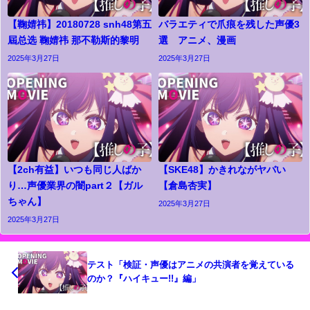
【鞠婧祎】20180728 snh48第五
バラエティで爪痕を残した声優3
屆总选 鞠婧祎 那不勒斯的黎明
選 アニメ、漫画
2025年3月27日
2025年3月27日
【2ch有益】いつも同じ人ばか
【SKE48】かきれながヤバい
り…声優業界の闇part２【ガル
【倉島杏実】
ちゃん】
2025年3月27日
2025年3月27日
テスト「検証・声優はアニメの共演者を覚えている
のか？『ハイキュー!!』編」