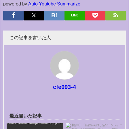
powered by
Auto Youtube Summarize
LINE
この記事を書いた人
cfe093-4
最近書いた記事
me/ske48/ske48.stars.ne.jp/public_html/wp-
tent/themes/diver/lib/parts/parts-author.php on
e
75