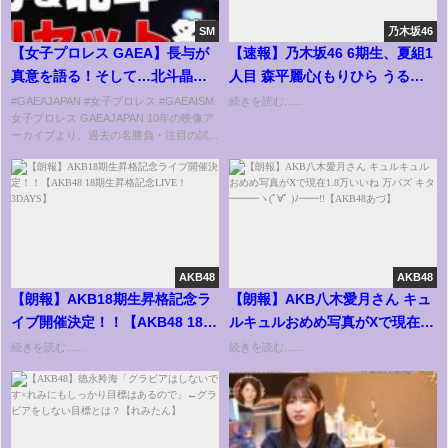
SM
乃木坂46
【女子プロレス GAEA】長与が
【速報】乃木坂46 6期生、夏組1
真意を語る！そして…北斗晶が
人目 森平麗心(もりひら うるみ)
帰ってきた！ 2001年10月21日＠
東京都出身 16歳
#GAEAJAPAN #女子プロレス #GAEAISM
続きを読む......
女子プロレス GAEAJAPAN 10年の映像ア
東京・後楽園ホール
ーカイブより、過去の名勝負・注目の試...
AKB48
AKB48
【朗報】AKB18期生昇格記念ラ
【朗報】AKB八木愛月さん キュ
イブ開催決定！！【AKB48 18期
ルキュルおめめ写真がXで現在
生昇格記念LIVE！3DAYS】
1.8万いいね 万バズ キタ
続きを読む......
続きを読む......
━━━ヽ(ﾟ∀ﾟ )ﾉ━━!!【AKB48
あづ】