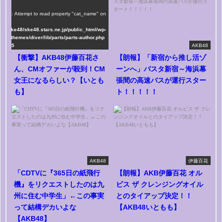
rning
: Attempt to read property "cat_name" on
ng in
me/ske48/ske48.stars.ne.jp/public_html/wp-
tent/themes/diver/lib/parts/parts-author.php
line
75
AKB48
【衝撃】AKB48伊藤百花さ
【朗報】「新宿から推し活ゾ
ん、CMオファーが殺到！CM
ーンへ」バスタ新宿～海浜幕
女王になるらしい？【いとも
張間の高速バスが運行スター
も】
ト！！！！！
AKB48
伊藤百花
「CDTVに『365日の紙飛行
【朗報】AKB伊藤百花 オル
機』をリクエストしたのは九
ビス ザ クレンジングオイル
州に住む中学生」←この事実
とのタイアップ決定！！
って結構デカいよな
【AKB48いともも】
【AKB48】