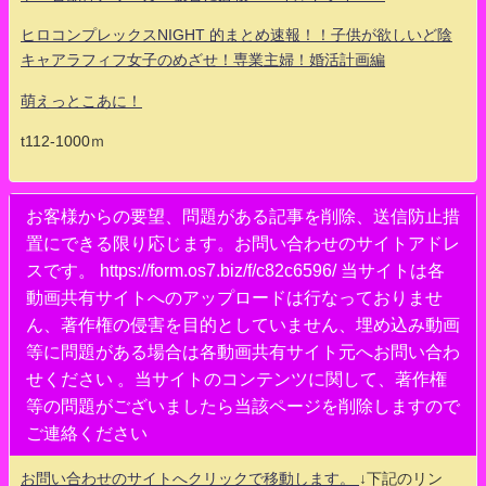
ヒロコンプレックスNIGHT 的まとめ速報！！子供が欲しいど陰
キャアラフィフ女子のめざせ！専業主婦！婚活計画編
萌えっとこあに！
t112-1000ｍ
お客様からの要望、問題がある記事を削除、送信防止措
置にできる限り応じます。お問い合わせのサイトアドレ
スです。 https://form.os7.biz/f/c82c6596/ 当サイトは各
動画共有サイトへのアップロードは行なっておりませ
ん、著作権の侵害を目的としていません、埋め込み動画
等に問題がある場合は各動画共有サイト元へお問い合わ
せください 。当サイトのコンテンツに関して、著作権
等の問題がございましたら当該ページを削除しますので
ご連絡ください
お問い合わせのサイトへクリックで移動します。
↓下記のリン