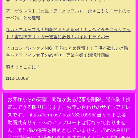
アニゲタレスト（元祖！アニメッフル） ひきこもりニートのオ
ナベ的まとめ速報
ユカ・ヨネッフル！初老的まとめ速報！！大帝イタチにラリアッ
ト！害獣神アリ・ガー被害に必殺！パイルドライバー
ヒロコンプレックスNIGHT 的まとめ速報！！子供が欲しいど陰
キャアラフィフ女子のめざせ！専業主婦！婚活計画編
萌えっとこあに！
t112-1000ｍ
お客様からの要望、問題がある記事を削除、送信防止措
置にできる限り応じます。お問い合わせのサイトアドレ
スです。 https://form.os7.biz/f/c82c6596/ 当サイトは各
動画共有サイトへのアップロードは行なっておりませ
ん、著作権の侵害を目的としていません、埋め込み動画
等に問題がある場合は各動画共有サイト元へお問い合わ