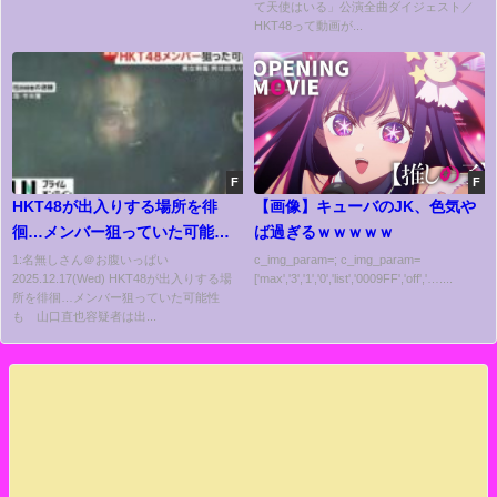
て天使はいる」公演全曲ダイジェスト／
HKT48って動画が...
F
F
HKT48が出入りする場所を徘
【画像】キューバのJK、色気や
徊…メンバー狙っていた可能性
ば過ぎるｗｗｗｗｗ
も 山口直也容疑者は出入り口
1:名無しさん＠お腹いっぱい
c_img_param=; c_img_param=
2025.12.17(Wed) HKT48が出入りする場
['max','3','1','0','list','0009FF','off','…....
近辺で注意された後に犯行か
所を徘徊…メンバー狙っていた可能性
福岡刺傷事件
も 山口直也容疑者は出...