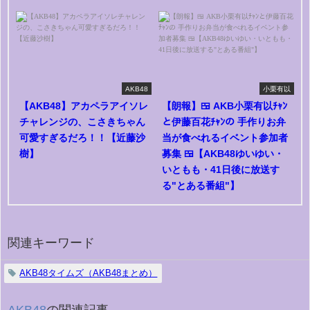
AKB48
小栗有以
【AKB48】アカペラアイソレ
【朗報】🍱 AKB小栗有以ﾁｬﾝ
チャレンジの、こさきちゃん
と伊藤百花ﾁｬﾝの 手作りお弁
可愛すぎるだろ！！【近藤沙
当が食べれるイベント参加者
樹】
募集 🍱【AKB48ゆいゆい・
いともも・41日後に放送す
る"とある番組"】
関連キーワード
AKB48タイムズ（AKB48まとめ）
AKB48
の関連記事