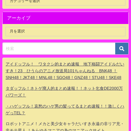
アーカイブ
アイドッフル！ ワタクシ的まとめ速報 地下格闘アイドルだい
すき！23 ひうらのアニメ放送局101ちゃんねる BNK48 ！
SNH48！JKT48！MNL48！SGO48！GNZ48！STU48！SKE48
タダッフル！ネトゲ廃人的まとめ速報！！ネット乞食DE2000万
パワーズ！
・ハゲッフル！哀愁のハゲ男の髪ってるまとめ速報！！激しくハ
ゲっTEL？
ロボットアニメ！メカと美少女キャラだいすき永遠の非リア充・
非モテ星人 ！あらゆるマニアの為のマニアックサイト