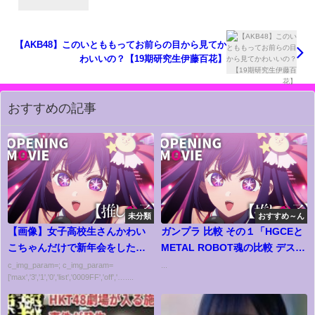
【AKB48】このいとももってお前らの目から見てか
わいいの？【19期研究生伊藤百花】
おすすめの記事
未分類
おすすめ～ん
【画像】女子高校生さんかわい
ガンプラ 比較 その１「HGCEと
こちゃんだけで新年会をした結
METAL ROBOT魂の比較 デステ
果、番号をつけられなんJに貼ら
ィニーガンダム(ZGMF-X42S
c_img_param=; c_img_param=
...
['max','3','1','0','list','0009FF','off','…....
れてしまう
DESTINY GUNDAM) 1/144」/ 機
動戦士ガンダムSEED DESTINY