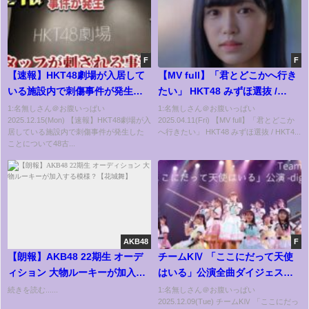
F
F
【速報】HKT48劇場が入居して
【MV full】「君とどこかへ行き
いる施設内で刺傷事件が発生し
たい」 HKT48 みずほ選抜 /
たことについて48古参が思うこ
HKT48[公式]
1:名無しさん＠お腹いっぱい
1:名無しさん＠お腹いっぱい
2025.12.15(Mon) 【速報】HKT48劇場が入
2025.04.11(Fri) 【MV full】「君とどこか
と【HKT48】
居している施設内で刺傷事件が発生した
へ行きたい」 HKT48 みずほ選抜 / HKT4...
ことについて48古...
AKB48
F
【朗報】AKB48 22期生 オーデ
チームKⅣ 「ここにだって天使
ィション 大物ルーキーが加入す
はいる」公演全曲ダイジェスト
る模様？【花城舞】
／HKT48[公式]
続きを読む......
1:名無しさん＠お腹いっぱい
2025.12.09(Tue) チームKⅣ 「ここにだっ