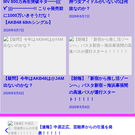
MV 800万再生突破キタ━━(((ﾟ
持つ女アイドルがいないのは何
∀ﾟ)))━━━━━!! こりゃ発売前
故なのか？
に1000万いきそうだな！
2026年8月7日
【AKB48 68thシングル】
2026年8月7日
【疑問】今年はAKB48は@JAM
【朗報】「新宿から推し活ゾー
出ないのかな？
ンへ」バスタ新宿～海浜幕張間
の高速バスが運行スター
2026年8月6日
ト！！！！！
2026年8月6日
【速報】中居正広、芸能界からの引退を発
表！！！！！