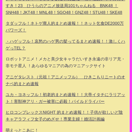
すき！23 ひうらのアニメ放送局101ちゃんねる BNK48 ！
SNH48！JKT48！MNL48！SGO48！GNZ48！STU48！SKE48
タダッフル！ネトゲ廃人的まとめ速報！！ネット乞食DE2000万
パワーズ！
・ハゲッフル！哀愁のハゲ男の髪ってるまとめ速報！！激しくハ
ゲっTEL？
ロボットアニメ！メカと美少女キャラだいすき永遠の非リア充・
非モテ星人 ！あらゆるマニアの為のマニアックサイト
アニゲタレスト（元祖！アニメッフル） ひきこもりニートのオ
ナベ的まとめ速報
ユカ・ヨネッフル！初老的まとめ速報！！大帝イタチにラリアッ
ト！害獣神アリ・ガー被害に必殺！パイルドライバー
ヒロコンプレックスNIGHT 的まとめ速報！！子供が欲しいど陰
キャアラフィフ女子のめざせ！専業主婦！婚活計画編
萌えっとこあに！