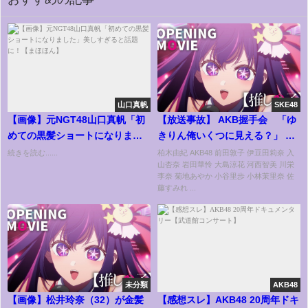
山口真帆
SKE48
【画像】元NGT48山口真帆「初
【放送事故】 AKB握手会 「ゆ
めての黒髪ショートになりまし
きりん俺いくつに見える？」 柏
た」美しすぎると話題に！【ま
木由紀ドン引き
続きを読む......
柏木由紀 AKB48 前田敦子 伊豆田莉奈 入
山杏奈 岩田華怜 大島涼花 河西智美 川栄
ほほん】
李奈 菊地あやか 小谷里歩 小林茉里奈 佐
藤すみれ ...
未分類
AKB48
【画像】松井玲奈（32）が金髪
【感想スレ】AKB48 20周年ドキ