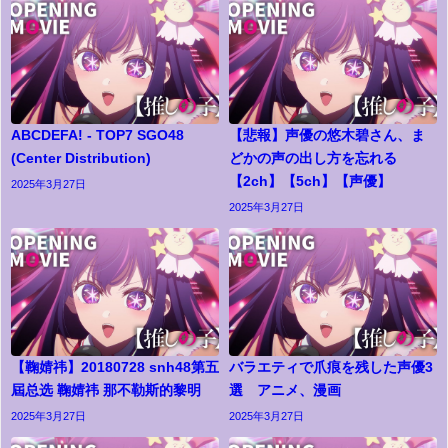
ABCDEFA! - TOP7 SGO48
【悲報】声優の悠木碧さん、ま
(Center Distribution)
どかの声の出し方を忘れる
【2ch】【5ch】【声優】
2025年3月27日
2025年3月27日
【鞠婧祎】20180728 snh48第五
バラエティで爪痕を残した声優3
屆总选 鞠婧祎 那不勒斯的黎明
選 アニメ、漫画
2025年3月27日
2025年3月27日