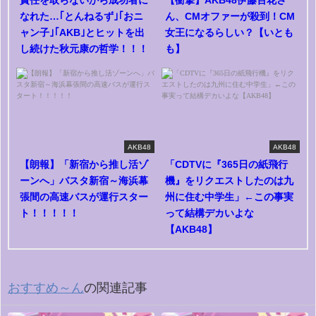
なれた…｢とんねるず｣｢おニ
ん、CMオファーが殺到！CM
ャン子｣｢AKB｣とヒットを出
女王になるらしい？【いとも
し続けた秋元康の哲学！！！
も】
AKB48
AKB48
【朗報】「新宿から推し活ゾ
「CDTVに『365日の紙飛行
ーンへ」バスタ新宿～海浜幕
機』をリクエストしたのは九
張間の高速バスが運行スター
州に住む中学生」←この事実
ト！！！！！
って結構デカいよな
【AKB48】
おすすめ～ん
の関連記事