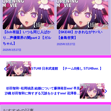
【2ch有益】いつも同じ人ばか
【SKE48】かきれながヤバい
り…声優業界の闇part２【ガル
【倉島杏実】
ちゃん】
2025年3月27日
2025年3月27日
STU48 日本武道館 【チームB推し STU48ver. 】
杉田智和･松岡禎丞 結婚について爆弾発言ww/ 早見
沙織 杉田智和に怖すぎる冗談をかますww/ 花澤香菜
夫の言葉でショックを受けるww【声優ニュース
2025.1 #4】
おすすめの記事