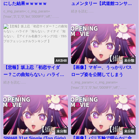
にした結果ｗｗｗｗｗ
ュメンタリー【武道館コンサー
ト】
c_img_param=; c_img_param=
続きを読む......
['max','3','1','0','list','0009FF','off','…....
AKB48
未分類
【悲報】坂上忍「初恋サイダ
【画像】マギー、うっかりバス
ー？この曲知らない」ハライチ
ローブ姿を公開してしまう
「知らない」ナイナイ「知らな
続きを読む......
c_img_param=; c_img_param=
['max','3','1','0','list','0009FF','off','…....
い」【アイドル名曲ランキング2
位・TBSプロフェッショナルラ
ンキング 】
未分類
未分類
SNH48 31st Single (Top Girls)
【画像】パリ五輪で明らかに合