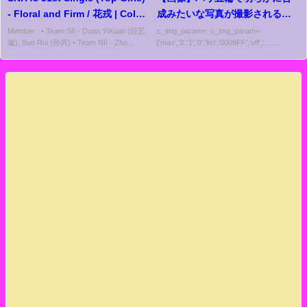
- Floral and Firm / 花戎 | Color
成みたいな写真が撮影されるｗ
Coded Lyrics
ｗｗｗｗ
Member : • Team SII - Duan YiXuan (段艺
c_img_param=; c_img_param=
璇), Sun Rui (孙芮) • Team NII - Zho...
['max','3','1','0','list','0009FF','off','…....
CHN/PIN/ENG/IDN