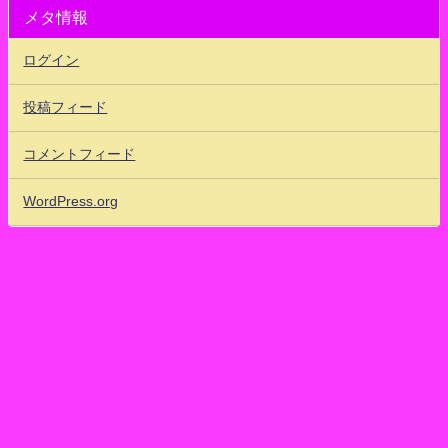
メタ情報
ログイン
投稿フィード
コメントフィード
WordPress.org
80'sアイドッフル！ ワタクシ的まとめ速報 地下格闘アイドルだいすき！