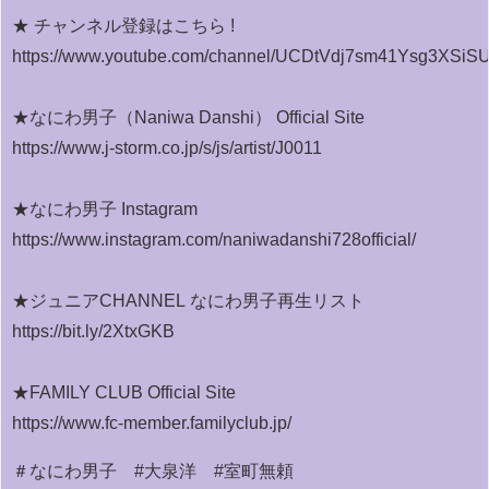
★ チャンネル登録はこちら !
https://www.youtube.com/channel/UCDtVdj7sm41Ysg3XSi
★なにわ男子（Naniwa Danshi） Official Site
https://www.j-storm.co.jp/s/js/artist/J0011
★なにわ男子 Instagram
https://www.instagram.com/naniwadanshi728official/
★ジュニアCHANNEL なにわ男子再生リスト
https://bit.ly/2XtxGKB
★FAMILY CLUB Official Site
https://www.fc-member.familyclub.jp/
＃なにわ男子 #大泉洋 #室町無頼