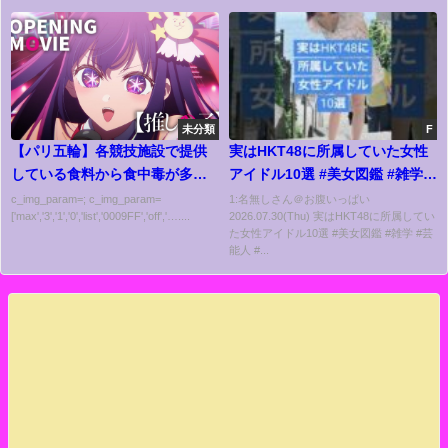
未分類
F
【パリ五輪】各競技施設で提供
実はHKT48に所属していた女性
している食料から食中毒が多数
アイドル10選 #美女図鑑 #雑学 #
発生
芸能人 #アイドル
c_img_param=; c_img_param=
1:名無しさん＠お腹いっぱい
['max','3','1','0','list','0009FF','off','…....
2026.07.30(Thu) 実はHKT48に所属してい
た女性アイドル10選 #美女図鑑 #雑学 #芸
能人 #...