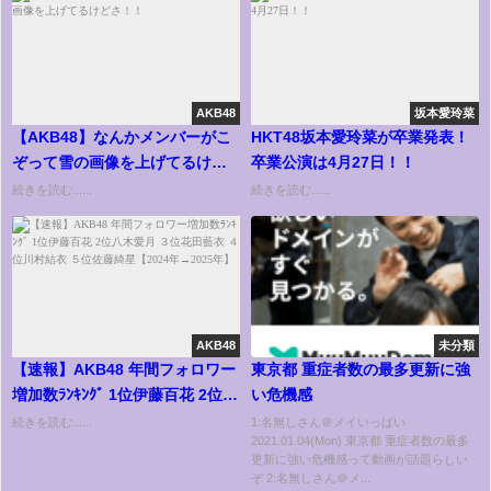
AKB48
坂本愛玲菜
【AKB48】なんかメンバーがこ
HKT48坂本愛玲菜が卒業発表！
ぞって雪の画像を上げてるけど
卒業公演は4月27日！！
さ！！
続きを読む......
続きを読む......
AKB48
未分類
【速報】AKB48 年間フォロワー
東京都 重症者数の最多更新に強
増加数ﾗﾝｷﾝｸﾞ 1位伊藤百花 2位八
い危機感
木愛月 ３位花田藍衣 ４位川村結
続きを読む......
1:名無しさん＠メイいっぱい
2021.01.04(Mon) 東京都 重症者数の最多
衣 ５位佐藤綺星【2024年→2025
更新に強い危機感って動画が話題らしい
年】
ぞ 2:名無しさん＠メ...