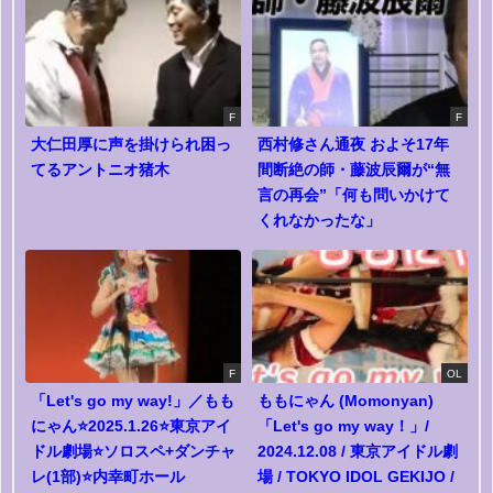
F
F
大仁田厚に声を掛けられ困っ
西村修さん通夜 およそ17年
てるアントニオ猪木
間断絶の師・藤波辰爾が“無
言の再会”「何も問いかけて
くれなかったな」
F
OL
「Let's go my way!」／もも
ももにゃん (Momonyan)
にゃん⭐2025.1.26⭐東京アイ
「Let's go my way！」/
ドル劇場⭐ソロスペ+ダンチャ
2024.12.08 / 東京アイドル劇
レ(1部)⭐内幸町ホール
場 / TOKYO IDOL GEKIJO /