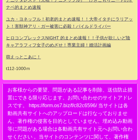
アニゲタレスト（元祖！アニメッフル） ひきこもりニートのオ
ナベ的まとめ速報
ユカ・ヨネッフル！初老的まとめ速報！！大帝イタチにラリアッ
ト！害獣神アリ・ガー被害に必殺！パイルドライバー
ヒロコンプレックスNIGHT 的まとめ速報！！子供が欲しいど陰
キャアラフィフ女子のめざせ！専業主婦！婚活計画編
萌えっとこあに！
t112-1000ｍ
お客様からの要望、問題がある記事を削除、送信防止措
置にできる限り応じます。お問い合わせのサイトアドレ
スです。 https://form.os7.biz/f/c82c6596/ 当サイトは各
動画共有サイトへのアップロードは行なっておりませ
ん、著作権の侵害を目的としていません、埋め込み動画
等に問題がある場合は各動画共有サイト元へお問い合わ
せください 。当サイトのコンテンツに関して、著作権