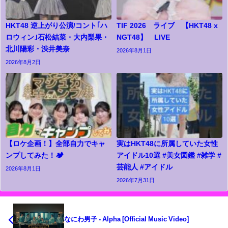
HKT48 逆上がり公演/コント｢ハ
TIF 2026 ライブ 【HKT48 x
ロウィン｣石松結菜・大内梨果・
NGT48】 LIVE
北川陽彩・渋井美奈
2026年8月1日
2026年8月2日
【ロケ企画！】全部自力でキャ
実はHKT48に所属していた女性
ンプしてみた！🏕️
アイドル10選 #美女図鑑 #雑学 #
芸能人 #アイドル
2026年8月1日
2026年7月31日
なにわ男子 - Alpha [Official Music Video]