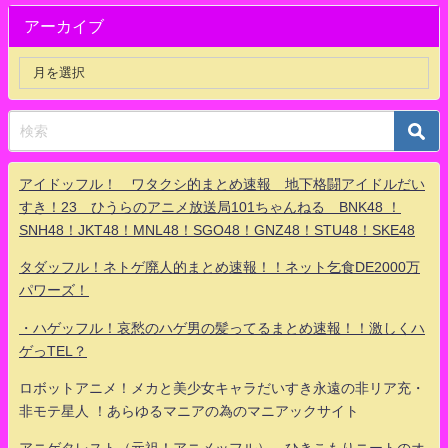
アーカイブ
アイドッフル！ ワタクシ的まとめ速報 地下格闘アイドルだい
すき！23 ひうらのアニメ放送局101ちゃんねる BNK48 ！
SNH48！JKT48！MNL48！SGO48！GNZ48！STU48！SKE48
タダッフル！ネトゲ廃人的まとめ速報！！ネット乞食DE2000万
パワーズ！
・ハゲッフル！哀愁のハゲ男の髪ってるまとめ速報！！激しくハ
ゲっTEL？
ロボットアニメ！メカと美少女キャラだいすき永遠の非リア充・
非モテ星人 ！あらゆるマニアの為のマニアックサイト