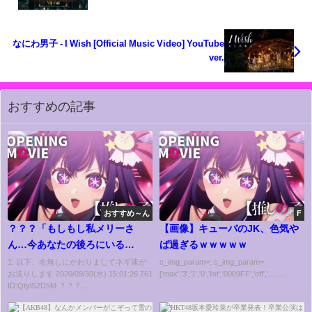
なにわ男子 - I Wish [Official Music Video] YouTube
ver.
おすすめの記事
おすすめ～ん
F
？？？「もしもし私メリーさ
【画像】キューバのJK、色気や
ん…今あなたの後ろにいる
ば過ぎるｗｗｗｗｗ
の…」ガチャ 俺「！？」
1: 以下、名無しにかわりましてネギ速が
c_img_param=; c_img_param=
お送りします 2020/09/30(水) 15:01:26.761
['max','3','1','0','list','0009FF','off','…....
ID:QtyiS2D5M ？？？...