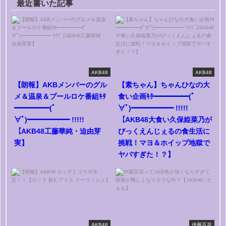
最近書いた記事
AKB48
AKB48
【朗報】AKBメンバーのグル
【素ちゃん】ちゃんひなの大
メ＆温泉＆プールロケ番組ｷﾀ
食い企画ｷﾀ━━━━━(ﾟ
━━━━━(ﾟ
∀ﾟ)━━━━━━ !!!!!
∀ﾟ)━━━━━━ !!!!!
【AKB48大食い久保姫菜乃が
【AKB48工藤華純・迫由芽
びっくえんじぇるの食生活に
実】
挑戦！マヨ＆ホイップ地獄で
ヤバすぎた！？】
AKB48
伊藤百花