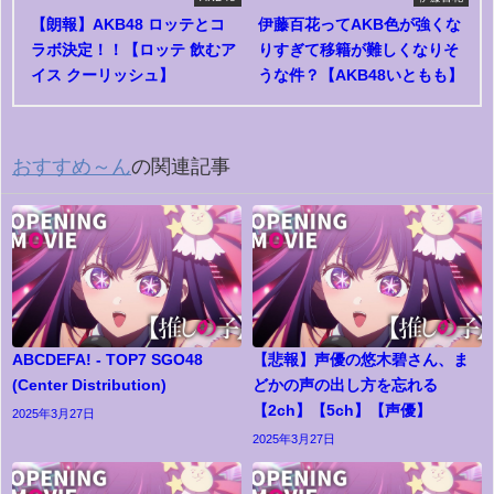
【朗報】AKB48 ロッテとコ
伊藤百花ってAKB色が強くな
ラボ決定！！【ロッテ 飲むア
りすぎて移籍が難しくなりそ
イス クーリッシュ】
うな件？【AKB48いともも】
おすすめ～ん
の関連記事
ABCDEFA! - TOP7 SGO48
【悲報】声優の悠木碧さん、ま
(Center Distribution)
どかの声の出し方を忘れる
【2ch】【5ch】【声優】
2025年3月27日
2025年3月27日