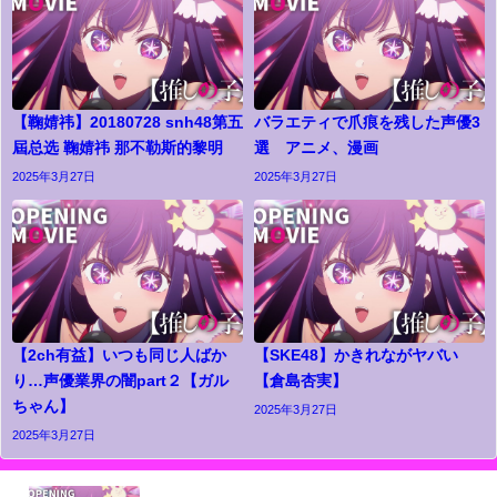
【鞠婧祎】20180728 snh48第五
バラエティで爪痕を残した声優3
屆总选 鞠婧祎 那不勒斯的黎明
選 アニメ、漫画
2025年3月27日
2025年3月27日
【2ch有益】いつも同じ人ばか
【SKE48】かきれながヤバい
り…声優業界の闇part２【ガル
【倉島杏実】
ちゃん】
2025年3月27日
2025年3月27日