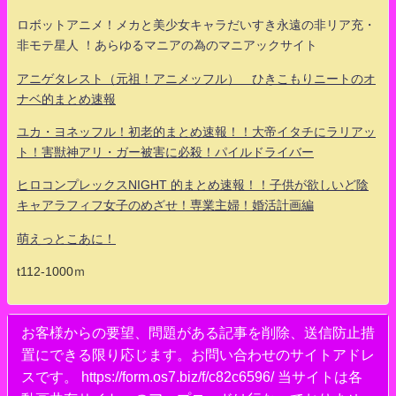
ロボットアニメ！メカと美少女キャラだいすき永遠の非リア充・
非モテ星人 ！あらゆるマニアの為のマニアックサイト
アニゲタレスト（元祖！アニメッフル） ひきこもりニートのオ
ナベ的まとめ速報
ユカ・ヨネッフル！初老的まとめ速報！！大帝イタチにラリアッ
ト！害獣神アリ・ガー被害に必殺！パイルドライバー
ヒロコンプレックスNIGHT 的まとめ速報！！子供が欲しいど陰
キャアラフィフ女子のめざせ！専業主婦！婚活計画編
萌えっとこあに！
t112-1000ｍ
お客様からの要望、問題がある記事を削除、送信防止措
置にできる限り応じます。お問い合わせのサイトアドレ
スです。 https://form.os7.biz/f/c82c6596/ 当サイトは各