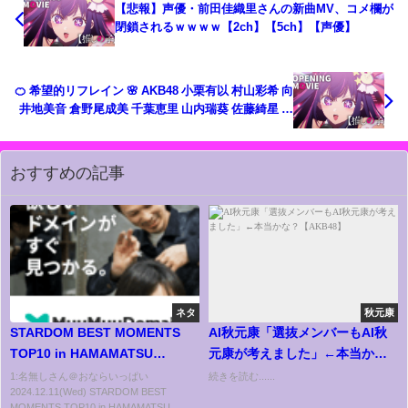
【悲報】声優・前田佳織里さんの新曲MV、コメ欄が
閉鎖されるｗｗｗｗ【2ch】【5ch】【声優】
🍊 希望的リフレイン 🌸 AKB48 小栗有以 村山彩希 向
井地美音 倉野尾成美 千葉恵里 山内瑞葵 佐藤綺星 水
島美結 八木愛月 秋山由奈 🍓 #AKB48 #shorts #恋詰
んじゃった
おすすめの記事
ネタ
秋元康
STARDOM BEST MOMENTS
AI秋元康「選抜メンバーもAI秋
TOP10 in HAMAMATSU
元康が考えました」←本当か
2024.12.7-12.8【スターダム】
な？【AKB48】
1:名無しさん＠おならいっぱい
続きを読む......
2024.12.11(Wed) STARDOM BEST
MOMENTS TOP10 in HAMAMATSU...