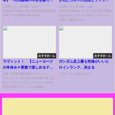
る〜
くの見せて嫉妬させようとする
1:名無しさん＠お腹いっぱい
1:名無しさん＠お腹いっぱい
2026.06.21(Sun) 【🌸大内梨果卒業特別企
2026.03.22(Sun) 【ヤキモチ】元HKT48松
35歳丸坊主【岡田とデート】
画🌸】〜大内梨果の半生を振...
本日向さんにゴルフの先生とイチャつく
の見せて嫉妬させよ...
おすすめ～ん
おすすめ～ん
ラヴィット！ 【ニューヨーク
ガンダム史上最も性格がいいヒ
の冬休み▼家族で楽しめるテー
ロインランク、決まる
ブルゲーム】[字]…の番組内容解
出典：EPGの番組情報 ラヴィット！
このサイトの記事を見る...
【ニューヨークの冬休み▼家族で楽しめ
析まとめ
るテーブルゲーム】ニューヨークが冬の
日光を満喫ツアー！ギャル曽根と...