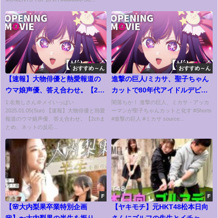
おすすめ～ん
おすすめ～ん
【速報】大物俳優と熱愛報道の
進撃の巨人/ミカサ、聖子ちゃん
ウマ娘声優、答え合わせ。【2ch
カットで80年代アイドルデビュ
まとめ、ネットの反応】
ー #Shorts
1:名無しさん＠メイいっぱい
闇落ちか！ 進撃の巨人、ミカサ・アッカ
2025.01.05(Sun) 【速報】大物俳優と熱愛
ーマンが聖子ちゃんカットと化す #Shorts
報道のウマ娘声優、答え合わせ。【2chま
#進撃の巨人 #ミカサ source...
とめ、ネットの反応...
F
F
【🌸大内梨果卒業特別企画
【ヤキモチ】元HKT48松本日向
🌸】〜大内梨果の半生を振り返
さんにゴルフの先生とイチャつ