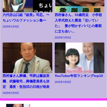
六代目山口組『組長』司忍。〜
西村修さん、53歳死去 小学校
ちょいワルファッション集〜
入学式控えた愛息「泣いてい
た」 妻が明かすパパとの最期
2025年3月8日
に立ち合い…
2025年3月8日
西村修さん葬儀、弔辞は藤波辰
YouTuber年収ランキングtop10
爾、武藤敬司…葬儀委員長も決
2025年3月8日
定 通夜・告別式の日程が発表
2025年3月8日