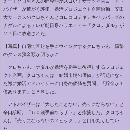
えー！クロちゃんの貯金額がスゴい！サラッと告白 アド
バイザーが驚がく評価 婚活プロジェクト企画始動 安田
大サーカスのクロちゃんとコロコロチキチキペッパーズの
ナダルによるテレビ朝日系バラエティー「クロナダル」が
２７日に放送された。
【写真】自宅で帯封を手にウインクするクロちゃん 衝撃
のタンス預金額が明らかに
クロちゃん、ナダルが婚活を勝手に後押しするプロジェ
クト企画。クロちゃんは「結婚市場の価値」が話題になっ
た際に婚活アドバイザーに自身の価値を質問。「貯金が１
億あります」とＰＲした。
アドバイザーは「大したことない。売りにならない」と
辛口診断。「５０歳手前ならザラ」と指摘した。クロちゃ
んは「売りにならないの？ビックリ」と目を丸くしてい
た。