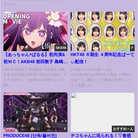
大ファン...
SKE48
F
【あっちゃん×ぱるる】初共演&
HKT48 ６期生 ４周年記念ぱーて
初ＭＣ！AKB48 前田敦子 島崎遥
ぃ配信！
香 川栄李奈 高橋朱里 向田茉夏
AKB48 前田敦子 島崎遥香 川栄李奈 高橋
1:名無しさん＠お腹いっぱい
朱里 向田茉夏(SKE48) 7時12分の初恋 - 5
2026.05.09(Sat) HKT48 ６期生 ４周年記
(SKE48)「7時12分の初恋」前田
人での初ＭＣ「大先輩の前田敦子さんに
念ぱーてぃ配信！って動画が話題らしい
敦子卒業コンサート in TOKYO
聞い...
ぞ 2:名無しさ...
DOME ~1830mの夢
F
おすすめ～ん
PRODUCE48 [단독/풀버전]
チコちゃんに叱られる！▽食後