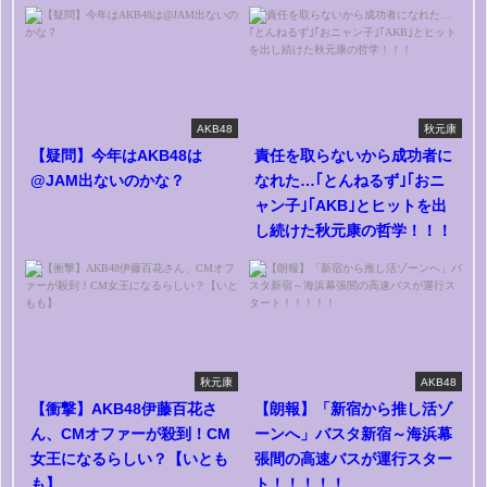
AKB48
秋元康
【疑問】今年はAKB48は
責任を取らないから成功者に
@JAM出ないのかな？
なれた…｢とんねるず｣｢おニ
ャン子｣｢AKB｣とヒットを出
し続けた秋元康の哲学！！！
秋元康
AKB48
【衝撃】AKB48伊藤百花さ
【朗報】「新宿から推し活ゾ
ん、CMオファーが殺到！CM
ーンへ」バスタ新宿～海浜幕
女王になるらしい？【いとも
張間の高速バスが運行スター
も】
ト！！！！！