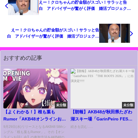
えー！クロちゃんの貯金額がスゴい！サラッと告
白 アドバイザーが驚がく評価 婚活プロジェクト
企画始動
えー！クロちゃんの貯金額がスゴい！サラッと告
白 アドバイザーが驚がく評価 婚活プロジェクト
企画始動
おすすめの記事
未分類
未分類
【よくわかる！】根も葉も
【朗報】AKB48が秋田県たざわ
Rumor「AKB48オンラインお話
湖スキー場「GarinPeiro FES
し会」 講座
『THE ROOTS 2026』」に出演
9月29日(水)リリースとなるAKB48 58thシ
続きを読む......
ングル「根も葉もRumor」。その【オン
決定!!!!!
ラインお話し会】の参加方法をAKB48の