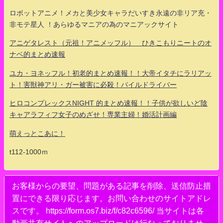
ロボットアニメ！メカと美少女キャラだいすき永遠の非リア充・
非モテ星人 ！あらゆるマニアの為のマニアックサイト
アニゲタレスト（元祖！アニメッフル） ひきこもりニートのオ
ナベ的まとめ速報
ユカ・ヨネッフル！初老的まとめ速報！！大帝イタチにラリアッ
ト！害獣神アリ・ガー被害に必殺！パイルドライバー
ヒロコンプレックスNIGHT 的まとめ速報！！子供が欲しいど陰
キャアラフィフ女子のめざせ！専業主婦！婚活計画編
萌えっとこあに！
t112-1000ｍ
お客様からの要望、問題がある記事を削除、送信防止措
置にできる限り応じます。お問い合わせのサイトアドレ
スです。 https://form.os7.biz/f/c82c6596/ 当サイトは各