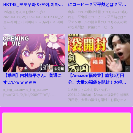
HKT48_모토무라 아오이,이마다
にコーヒー？▽平熱とは？▽マ
미나,무라카와 비비안,쿠리하라
ンホールの謎[字]…の番組内容解
1:名無しさん＠お腹いっぱい
出典：EPGの番組情報 チコちゃんに叱ら
2025.03.08(Sat) PRODUCE48 HKT48_모
れる！▽食後にコーヒー？▽平熱とは？
사에, 츠키아시 아마네, 마츠오카
析まとめ
토무라 아오이,이마다 미나,무라카와 비비
▽マンホールの謎今回のチコちゃんの素
나츠미, 아라마키 미사키 ♬멈추
안...
朴な疑問は…食後にコーヒーを...
지 않는 관람차
未分類
F
【動画】内村航平さん、普通に
【Amazon福袋🎊】総額5万円
すごいｗｗｗｗｗ
分、大量の福袋を開封！お得な
オススメ福袋を大公開✨【便利グ
c_img_param=; c_img_param=
1:名無しさん＠お腹いっぱい
['max','3','1','0','list','0009FF','off','…....
2024.12.28(Sat) 【Amazon福袋🎊】総額5
ッズ/購入品】
万円分、大量の福袋を開封！お得なオス...