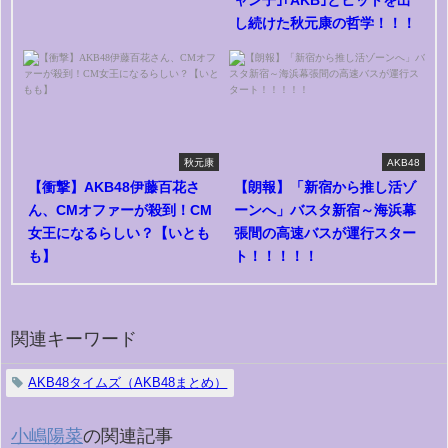
ャン子｣｢AKB｣とヒットを出
し続けた秋元康の哲学！！！
秋元康
AKB48
【衝撃】AKB48伊藤百花さ
【朗報】「新宿から推し活ゾ
ん、CMオファーが殺到！CM
ーンへ」バスタ新宿～海浜幕
女王になるらしい？【いとも
張間の高速バスが運行スター
も】
ト！！！！！
関連キーワード
AKB48タイムズ（AKB48まとめ）
小嶋陽菜
の関連記事