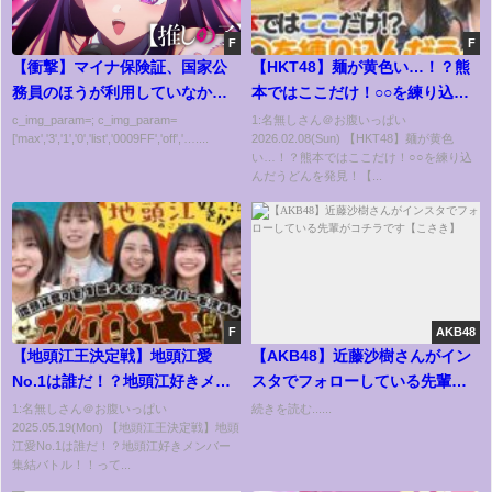
F
F
【衝撃】マイナ保険証、国家公
【HKT48】麺が黄色い…！？熊
務員のほうが利用していなかっ
本ではここだけ！○○を練り込ん
たｗｗｗｗｗｗ
だうどんを発見！【HKT48チー
c_img_param=; c_img_param=
1:名無しさん＠お腹いっぱい
['max','3','1','0','list','0009FF','off','…....
2026.02.08(Sun) 【HKT48】麺が黄色
ム熊本】
い…！？熊本ではここだけ！○○を練り込
んだうどんを発見！【...
F
AKB48
【地頭江王決定戦】地頭江愛
【AKB48】近藤沙樹さんがイン
No.1は誰だ！？地頭江好きメン
スタでフォローしている先輩が
バー集結バトル！！
コチラです【こさき】
1:名無しさん＠お腹いっぱい
続きを読む......
2025.05.19(Mon) 【地頭江王決定戦】地頭
江愛No.1は誰だ！？地頭江好きメンバー
集結バトル！！って...