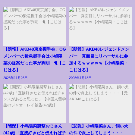
【朗報】AKB48東京握手会、OG
【朗報】AKB48レジェンドメン
メンバーの緊急握手会は小嶋陽
バー 真面目にリハーサルに参
菜の提案だった事が判明 🐈【こ
加するｗｗｗｗｗ【小嶋陽菜・
じはる】
こじはる】
2025年11月25日
2025年7月18日
【闇深】小嶋陽菜襲撃おじさん
【悲報】小嶋陽菜さん、飼い犬
(42歳)「直接好きだと伝えればチ
の件で炎上してしまう・・・