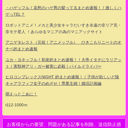
・ハゲッフル！哀愁のハゲ男の髪ってるまとめ速報！！激しくハ
ゲっTEL？
ロボットアニメ！メカと美少女キャラだいすき永遠の非リア充・
非モテ星人 ！あらゆるマニアの為のマニアックサイト
アニゲタレスト（元祖！アニメッフル） ひきこもりニートのオ
ナベ的まとめ速報
ユカ・ヨネッフル！初老的まとめ速報！！大帝イタチにラリアッ
ト！害獣神アリ・ガー被害に必殺！パイルドライバー
ヒロコンプレックスNIGHT 的まとめ速報！！子供が欲しいど陰
キャアラフィフ女子のめざせ！専業主婦！婚活計画編
萌えっとこあに！
t112-1000ｍ
お客様からの要望、問題がある記事を削除、送信防止措