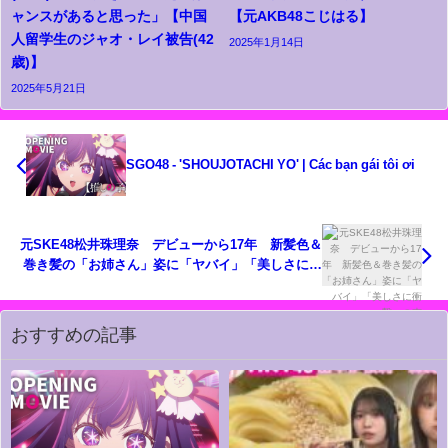
ャンスがあると思った」【中国
【元AKB48こじはる】
人留学生のジャオ・レイ被告(42
2025年1月14日
歳)】
2025年5月21日
SGO48 - 'SHOUJOTACHI YO' | Các bạn gái tôi ơi
元SKE48松井珠理奈 デビューから17年 新髪色＆
巻き髪の「お姉さん」姿に「ヤバイ」「美しさに衝
撃」の声
おすすめの記事