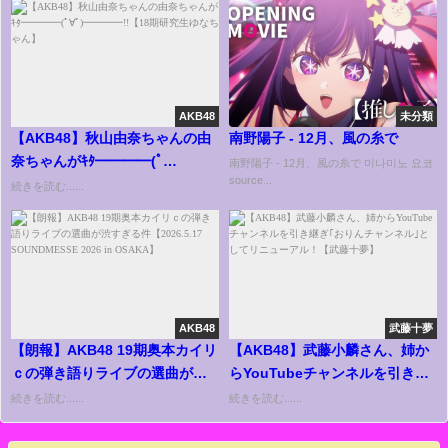
AKB48
未分類
【AKB48】秋山由奈ちゃんの由
南野陽子 - 12月、風の糸で
奈ちゃんがｷﾀ━━━━(ﾟ
南野陽子 - 12月、風の糸で 미나미노 요코
source...
∀ﾟ)━━━━!!【18期研究生ゆな
続きを読む......
ちゃん】
AKB48
武藤十夢
【朗報】AKB48 19期奥本カイリ
【AKB48】武藤小麟さん、姉か
ｃの弾き語りライブの選曲が渋
らYouTubeチャンネルを引き継
すぎる件【2026.5.17
ぎ｢おりんチャンネル｣としてリ
続きを読む......
続きを読む......
SOUNDMESSE 2026 in
ニューアル！【武藤十夢】
OSAKA】