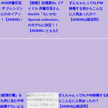
AKB伊藤百花
【朗報】好感度No. 1ア
ずんちゃんってKLP48
 ザ クレンジン
イドル 伊藤百花さん
移籍する前からこんな
ルとのタイアッ
dazzlin「ちいかわ
に人気あったの？
！【AKB48い
Special collection」
【AKB48山根涼羽】
】
のモデルに決定！！
【AKB48いともも】
日の紙飛行機』を
ずんちゃんってKLP48移籍する
は九州に住む中学
らこんなに人気あったの？
て結構デカいよな
【AKB48山根涼羽】