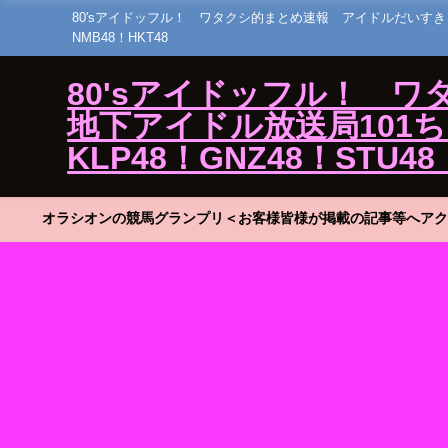
80'sアイドッフル！ ワタクシ的まとめ速報 アイドルだいすき！23 ひ
NMB48！HKT48
80'sアイドッフル！ 
地下アイドル放送局101ちゃん
KLP48！GNZ48！STU48
オラシオンの競馬グランプリ＜お客様皆様が掲載の記事等へアク