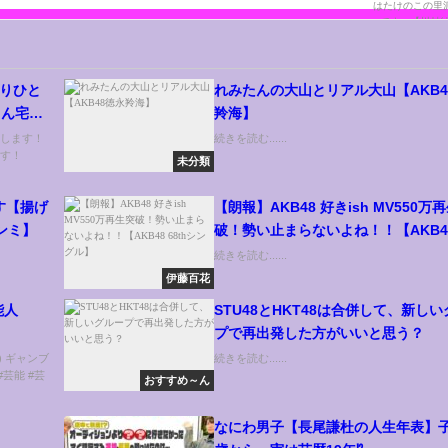
よりひと
れみたんの大山とリアル大山【AKB4
さん宅近
羚海】
いします！
続きを読む......
ます！
未分類
す【揚げ
【朗報】AKB48 好きish MV550万
ンミ】
破！勢い止まらないよね！！【AKB4
68thシングル】
続きを読む......
伊藤百花
能人
STU48とHKT48は合併して、新し
プで再出発した方がいいと思う？
n) ギャンブ
続きを読む......
芸能 #芸
おすすめ～ん
なにわ男子【長尾謙杜の人生年表】子