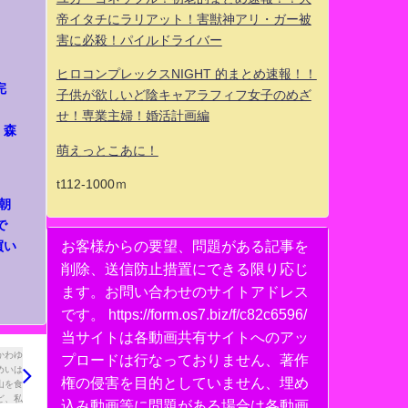
帝イタチにラリアット！害獣神アリ・ガー被
害に必殺！パイルドライバー
ヒロコンプレックスNIGHT 的まとめ速報！！
完
子供が欲しいど陰キャアラフィフ女子のめざ
せ！専業主婦！婚活計画編
、森
萌えっとこあに！
t112-1000ｍ
朝
で
お客様からの要望、問題がある記事を
買い
削除、送信防止措置にできる限り応じ
ます。お問い合わせのサイトアドレス
です。 https://form.os7.biz/f/c82c6596/
当サイトは各動画共有サイトへのアッ
プロードは行なっておりません、著作
権の侵害を目的としていません、埋め
込み動画等に問題がある場合は各動画