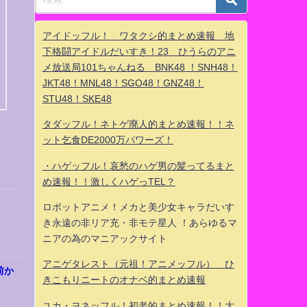
アイドッフル！ ワタクシ的まとめ速報 地
下格闘アイドルだいすき！23 ひうらのアニ
メ放送局101ちゃんねる BNK48 ！SNH48！
JKT48！MNL48！SGO48！GNZ48！
STU48！SKE48
タダッフル！ネトゲ廃人的まとめ速報！！ネ
ット乞食DE2000万パワーズ！
・ハゲッフル！哀愁のハゲ男の髪ってるまと
め速報！！激しくハゲっTEL？
ロボットアニメ！メカと美少女キャラだいす
き永遠の非リア充・非モテ星人 ！あらゆるマ
ニアの為のマニアックサイト
アニゲタレスト（元祖！アニメッフル） ひ
前か
きこもりニートのオナベ的まとめ速報
ユカ・ヨネッフル！初老的まとめ速報！！大