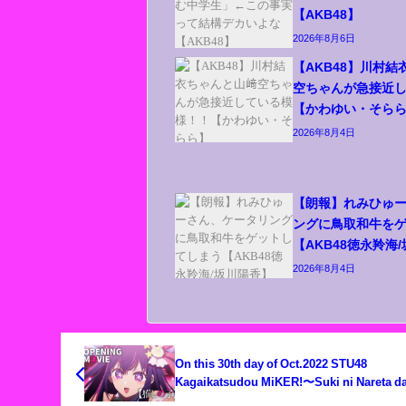
【AKB48】
2026年8月6日
【AKB48】川村
空ちゃんが急接近
【かわゆい・そら
2026年8月4日
【朗報】れみひゅ
ングに鳥取和牛を
【AKB48徳永羚海
2026年8月4日
On this 30th day of Oct.2022 STU48
Kagaikatsudou MiKER!〜Suki ni Nareta d
Shiawaseda〜