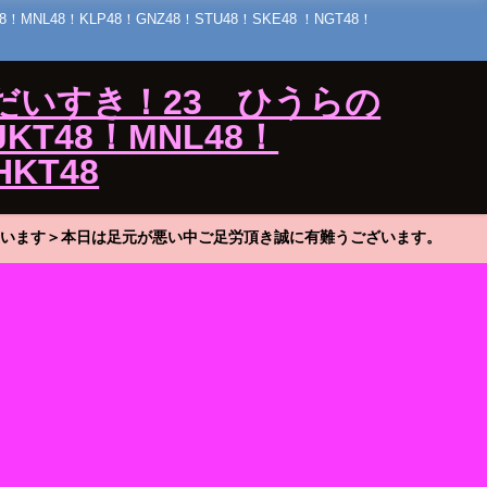
48！KLP48！GNZ48！STU48！SKE48 ！NGT48！
だいすき！23 ひうらの
KT48！MNL48！
HKT48
います＞本日は足元が悪い中ご足労頂き誠に有難うございます。