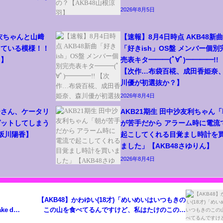
2026年8月5日
結衣ちゃんと山﨑
【速報】8月4日時点 AKB48新曲
している模様！！
「好きish」OS盤 メンバー個別
ら】
売表キタ━━━(ﾟ∀ﾟ)━━━━!!
【次作…布袋百椛、成田香姫奈
川優が初選抜か？】
2026年8月4日
ーさん、ケータリ
AKB21期生 田中沙友利ちゃん「
ゲットしてしまう
が苦手だから アラーム時に電流
/坂川陽香】
起こしてくれる目覚まし時計を
ました」【AKB48さゆりん】
2026年8月4日
【AKB48】かわゆい(18才)「めいめいはいつもきの
ake de
この山を食べてるんですけど、私はたけのこの里
派なんです」【川村結衣/花田藍衣】