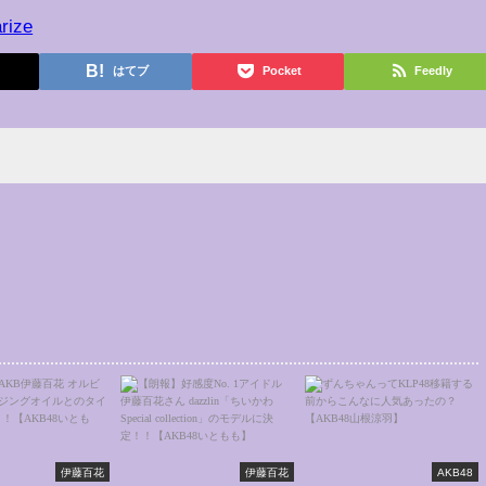
rize
はてブ
Pocket
Feedly
伊藤百花
伊藤百花
AKB48