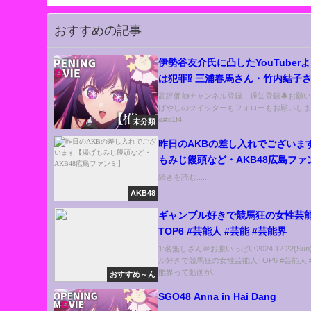
おすすめの記事
伊勢谷友介氏に凸したYouTuber
は犯罪⁉︎ 三浦春馬さん・竹内結子
くにも凸【弁護士解説】
高評価👍チャンネル登録、通知登録🔔お願
ばやしのツイッターもフォローもお願いし
&#x1f4...
未分類
昨日のAKBの差し入れでございま
もみじ饅頭など・AKB48広島ファ
続きを読む......
AKB48
ギャンブル好きで競馬狂の女性芸
TOP6 #芸能人 #芸能 #芸能界
1:名無しさん＠お腹いっぱい2024.12.22(Su
ル好きで競馬狂の女性芸能人TOP6 #芸能人 #
能界って動画が...
おすすめ～ん
SGO48 Anna in Hai Dang