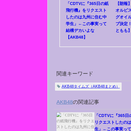
「CDTVに『365日の紙
【朗報】
飛行機』をリクエスト
オルビス
したのは九州に住む中
グオイ
学生」←この事実って
プ決定！
結構デカいよな
ともも
【AKB48】
関連キーワード
AKB48タイムズ（AKB48まとめ）
AKB48
の関連記事
「CDTVに『365
リクエストしたの
生」←この事実っ