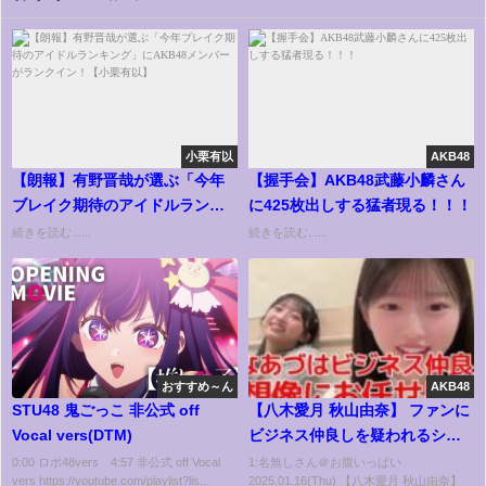
小栗有以
AKB48
【朗報】有野晋哉が選ぶ「今年
【握手会】AKB48武藤小麟さん
ブレイク期待のアイドルランキ
に425枚出しする猛者現る！！！
ング」にAKB48メンバーがラン
続きを読む......
続きを読む......
クイン！【小栗有以】
おすすめ～ん
AKB48
STU48 鬼ごっこ 非公式 off
【八木愛月 秋山由奈】 ファンに
Vocal vers(DTM)
ビジネス仲良しを疑われるシー
ン 【AKB48】
0:00 ロボ48vers 4:57 非公式 off Vocal
1:名無しさん＠お腹いっぱい
vers https://youtube.com/playlist?lis...
2025.01.16(Thu) 【八木愛月 秋山由奈】