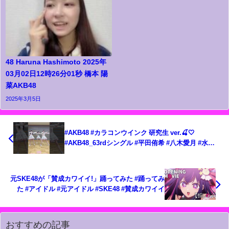
48 Haruna Hashimoto 2025年
03月02日12時26分01秒 橋本 陽
菜AKB48
2025年3月5日
#AKB48 #カラコンウインク 研究生 ver.🍒🤍
#AKB48_63rdシングル #平田侑希 #八木愛月 #水島
美結 #Shorts
元SKE48が「賛成カワイイ!」踊ってみた #踊ってみ
た #アイドル #元アイドル #SKE48 #賛成カワイイ
おすすめの記事