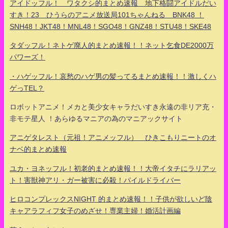
アイドッフル！ ワタクシ的まとめ速報 地下格闘アイドルだい
すき！23 ひうらのアニメ放送局101ちゃんねる BNK48 ！
SNH48！JKT48！MNL48！SGO48！GNZ48！STU48！SKE48
タダッフル！ネトゲ廃人的まとめ速報！！ネット乞食DE2000万
パワーズ！
・ハゲッフル！哀愁のハゲ男の髪ってるまとめ速報！！激しくハ
ゲっTEL？
ロボットアニメ！メカと美少女キャラだいすき永遠の非リア充・
非モテ星人 ！あらゆるマニアの為のマニアックサイト
アニゲタレスト（元祖！アニメッフル） ひきこもりニートのオ
ナベ的まとめ速報
ユカ・ヨネッフル！初老的まとめ速報！！大帝イタチにラリアッ
ト！害獣神アリ・ガー被害に必殺！パイルドライバー
ヒロコンプレックスNIGHT 的まとめ速報！！子供が欲しいど陰
キャアラフィフ女子のめざせ！専業主婦！婚活計画編