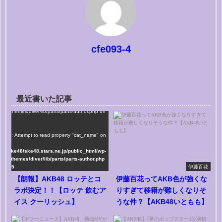
cfe093-4
最近書いた記事
me/ske48/ske48.stars.ne.jp/public_html/wp-
tent/themes/diver/lib/parts/parts-author.php on
e
75
rning
: Attempt to read property "cat_name" on
ng in
me/ske48/ske48.stars.ne.jp/public_html/wp-
tent/themes/diver/lib/parts/parts-author.php
line
75
伊藤百花
【朗報】AKB48 ロッテとコ
伊藤百花ってAKB色が強くな
ラボ決定！！【ロッテ 飲むア
りすぎて移籍が難しくなりそ
イス クーリッシュ】
うな件？【AKB48いともも】