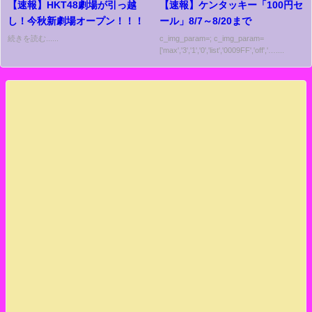
【速報】HKT48劇場が引っ越
【速報】ケンタッキー「100円セ
し！今秋新劇場オープン！！！
ール」8/7～8/20まで
続きを読む......
c_img_param=; c_img_param=
['max','3','1','0','list','0009FF','off','…....