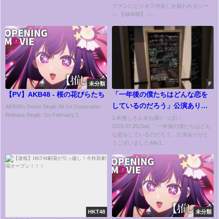
ファンにビジネス仲良しを疑われるシー
ン 【AKB48】っ...
未分類
F
【PV】AKB48 - 桜の花びらたち
「一年後の僕たちはどんな恋を
しているのだろう」公演ありが
AKB48's Debut Single All 1st Generation
Release Single: 1st February 2...
とうございました💓#HKT48 #一
1:名無しさん＠お腹いっぱい
2026.07.25(Sat) 「一年後の僕たちはどん
恋公演
な恋をしているのだろう」公演ありがと
うございました&#x1...
HKT48
未分類