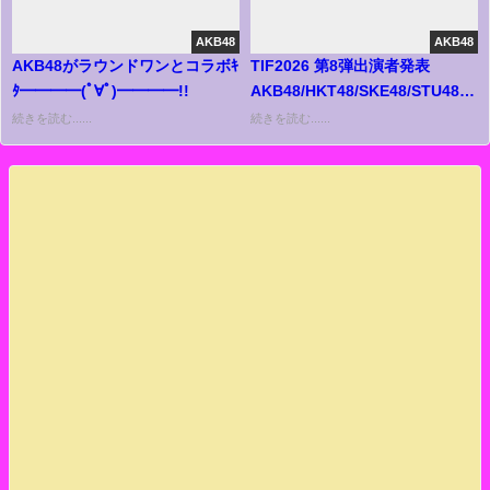
AKB48
AKB48
AKB48がラウンドワンとコラボｷ
TIF2026 第8弾出演者発表
ﾀ━━━━(ﾟ∀ﾟ)━━━━!!
AKB48/HKT48/SKE48/STU48/N
IDOL FESTIVAL 2026】
続きを読む......
続きを読む......