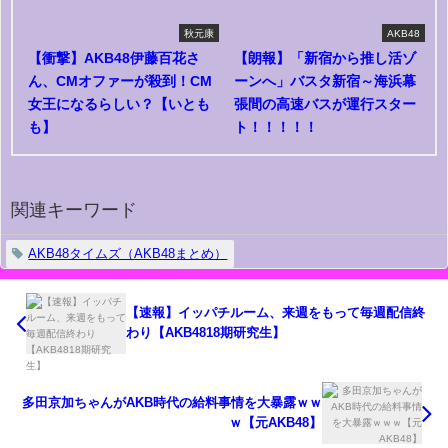
秋元康
AKB48
【衝撃】AKB48伊藤百花さ
【朗報】「新宿から推し活ゾ
ん、CMオファーが殺到！CM
ーンへ」バスタ新宿～海浜幕
女王になるらしい？【いとも
張間の高速バスが運行スター
も】
ト！！！！！
関連キーワード
AKB48タイムズ（AKB48まとめ）
【速報】イッパチルーム、来週をもって毎週配信終
わり【AKB4818期研究生】
多田京加ちゃんがAKB時代の給料事情を大暴露ｗｗ
ｗ【元AKB48】