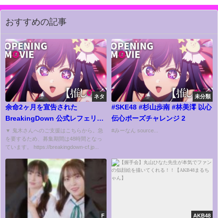
おすすめの記事
ネタ
未分類
余命2ヶ月を宣告された
#SKE48 #杉山歩南 #林美澪 以心
BreakingDown 公式レフェリー
伝心ポーズチャレンジ 2
『鬼木さん』と対面後、2人から
▼ 鬼木さんへのご支援はこちらから。急
#みーなん source...
を要するため、募集期間は48時間となっ
漏れた本音とは…
ています。 https://breakingdown-cf.jp...
F
AKB48