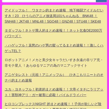
アイドッフル！ ワタクシ的まとめ速報 地下格闘アイドルだい
すき！23 ひうらのアニメ放送局101ちゃんねる BNK48 ！
SNH48！JKT48！MNL48！SGO48！GNZ48！STU48！SKE48
タダッフル！ネトゲ廃人的まとめ速報！！ネット乞食DE2000万
パワーズ！
・ハゲッフル！哀愁のハゲ男の髪ってるまとめ速報！！激しくハ
ゲっTEL？
ロボットアニメ！メカと美少女キャラだいすき永遠の非リア充・
非モテ星人 ！あらゆるマニアの為のマニアックサイト
アニゲタレスト（元祖！アニメッフル） ひきこもりニートのオ
ナベ的まとめ速報
ユカ・ヨネッフル！初老的まとめ速報！！大帝イタチにラリアッ
ト！害獣神アリ・ガー被害に必殺！パイルドライバー
ヒロコンプレックスNIGHT 的まとめ速報！！子供が欲しいど陰