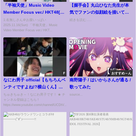
「半袖天使」Music Video
【握手会】丸山ひなた先生が本
Member Focus ver./ HKT48[公
気でファンの似顔絵を描いてく
式] #hkt48 #半袖天使
れる！！【AKB48まるちゃん】
1:名無しさん＠お腹いっぱい
続きを読む......
2025.11.16(Sun) 「半袖天使」Music
Video Member Focus ver./ HKT...
F
おすすめ～ん
なにわ男子 official【もちろんベ
南野陽子 / はいからさんが通る /
ンティですよね!?横山くん】緊
歌ってみた
急開催の横山会第２弾です！
ちゅきちゅき～！なにわ男子です！ ★ チ
source...
ャンネル登録はこちら !
https://www.youtube.com/channel/UCDtV...