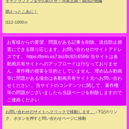
キャアラフィフ女子のめざせ！専業主婦！婚活計画編
萌えっとこあに！
t112-1000ｍ
お客様からの要望、問題がある記事を削除、送信防止措
置にできる限り応じます。お問い合わせのサイトアドレ
スです。 https://form.os7.biz/f/c82c6596/ 当サイトは各
動画共有サイトへのアップロードは行なっておりませ
ん、著作権の侵害を目的としていません、埋め込み動画
等に問題がある場合は各動画共有サイト元へお問い合わ
せください 。当サイトのコンテンツに関して、著作権
等の問題がございましたら当該ページを削除しますので
ご連絡ください
お問い合わせのサイトへクリックで移動します。
↓下記のリン
ク、ボタンを押すと問い合わせページに移動