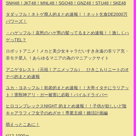
SNH48！JKT48！MNL48！SGO48！GNZ48！STU48！SKE48
タダッフル！ネトゲ廃人的まとめ速報！！ネット乞食DE2000万
パワーズ！
・ハゲッフル！哀愁のハゲ男の髪ってるまとめ速報！！激しくハ
ゲっTEL？
ロボットアニメ！メカと美少女キャラだいすき永遠の非リア充・
非モテ星人 ！あらゆるマニアの為のマニアックサイト
アニゲタレスト（元祖！アニメッフル） ひきこもりニートのオ
ナベ的まとめ速報
ユカ・ヨネッフル！初老的まとめ速報！！大帝イタチにラリアッ
ト！害獣神アリ・ガー被害に必殺！パイルドライバー
ヒロコンプレックスNIGHT 的まとめ速報！！子供が欲しいど陰
キャアラフィフ女子のめざせ！専業主婦！婚活計画編
萌えっとこあに！
t112-1000ｍ