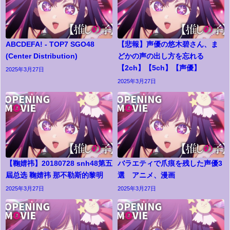
ABCDEFA! - TOP7 SGO48
【悲報】声優の悠木碧さん、ま
(Center Distribution)
どかの声の出し方を忘れる
【2ch】【5ch】【声優】
2025年3月27日
2025年3月27日
【鞠婧祎】20180728 snh48第五
バラエティで爪痕を残した声優3
屆总选 鞠婧祎 那不勒斯的黎明
選 アニメ、漫画
2025年3月27日
2025年3月27日