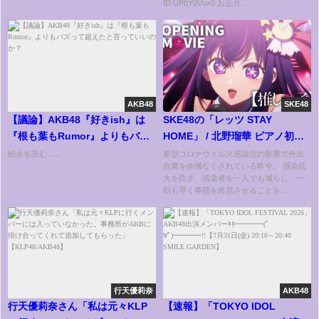
ID:UPbY0Vux0 お正月...
AKB48
SKE48
【議論】AKB48『好きish』は
SKE48の「レッツ STAY
『根も葉もRumor』よりもバズ
HOME」 / 北野瑠華 ピアノ初披
って超えたと言っていいのか？
露！（テレビ愛知・SKE48共同
続きを読む......
新型コロナウイルス感染症の影響で外出
自粛を余儀なくされている昨今。 感染拡
企画）
大を防ぎ、感染者を一人でも減らし、一
刻も早く事態を終息させることを...
行天優莉奈
AKB48
行天優莉奈さん「私は元々KLP
【速報】「TOKYO IDOL