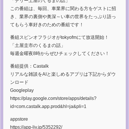
「テリー土屋のくるまの話」
この番組は、毎回、車業界に関わる方をゲストに招
き、業界の裏側や奥深～い車の世界をたっぷり語っ
てもらう車好きのための番組です！
番組スピンオフラジオがtokyofmにて放送開始！
「土屋圭市のくるまの話」
毎週金曜夜8時からぜひチェックしてください！
番組提供：Castalk
リアルな雑談をAIと楽しめるアプリは下記からダウ
ンロード
Googleplay
https://play.google.com/store/apps/details?
id=com.castalk.app.prod&hl=ja&pli=1
appstore
https://app-liv.jp/5352292/