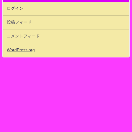
ログイン
投稿フィード
コメントフィード
WordPress.org
80'sアイドッフル！ ワタクシ的まとめ速報 地下格闘アイドルだいすき！
23 ひうらのアニメ放送局101ちゃんねる BNK48 ！SNH48！JKT48！