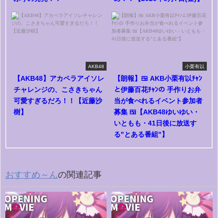
AKB48
小栗有以
【AKB48】アカペラアイソレ
【朗報】🍱 AKB小栗有以ﾁｬﾝ
チャレンジの、こさきちゃん
と伊藤百花ﾁｬﾝの 手作りお弁
可愛すぎるだろ！！【近藤沙
当が食べれるイベント参加者
樹】
募集 🍱【AKB48ゆいゆい・
いともも・41日後に放送す
る"とある番組"】
おすすめ～ん
の関連記事