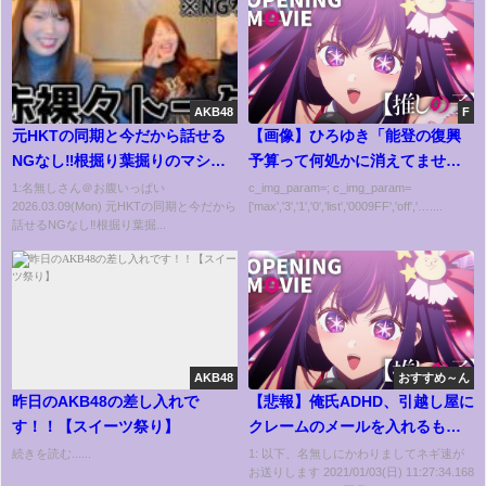
AKB48
F
元HKTの同期と今だから話せる
【画像】ひろゆき「能登の復興
NGなし‼️根掘り葉掘りのマシン
予算って何処かに消えてません
ガントーク‼️
か？」
1:名無しさん＠お腹いっぱい
c_img_param=; c_img_param=
2026.03.09(Mon) 元HKTの同期と今だから
['max','3','1','0','list','0009FF','off','…....
話せるNGなし‼️根掘り葉掘...
AKB48
おすすめ～ん
昨日のAKB48の差し入れで
【悲報】俺氏ADHD、引越し屋に
す！！【スイーツ祭り】
クレームのメールを入れるも、
全然違う業者にメールしてしま
続きを読む......
1: 以下、名無しにかわりましてネギ速が
お送りします 2021/01/03(日) 11:27:34.168
う・・・・・・・・