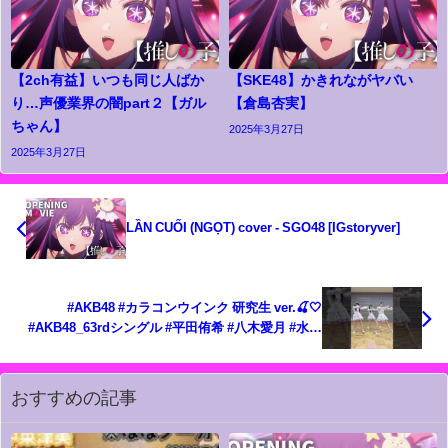
【2ch有益】いつも同じ人ばか
【SKE48】かきれながヤバい
り…声優業界の闇part２【ガル
【倉島杏実】
ちゃん】
2025年3月27日
2025年3月27日
LẦN CUỐI (NGỌT) cover - SGO48 [IGstoryver]
#AKB48 #カラコンウインク 研究生 ver.🍒🤍
#AKB48_63rdシングル #平田侑希 #八木愛月 #水島
美結 #Shorts
おすすめの記事