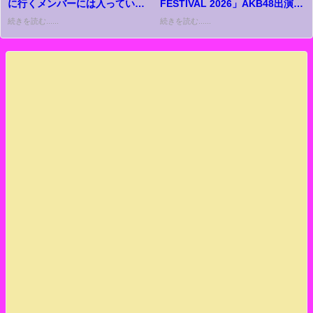
に行くメンバーには入っていな
FESTIVAL 2026」AKB48出演メ
かった。事務所がAKBに掛け合
ンバーｷﾀ━━━━(ﾟ
続きを読む......
続きを読む......
ってくれて追加してもらった」
∀ﾟ)━━━━!!【7月31日(金)
【KLP48/AKB48】
20:10～20:40 SMILE
GARDEN】