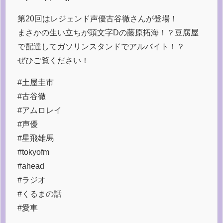
第20回はレジェンド声優古谷徹さんが登場！
まさかの生い立ちが頭文字Dの藤原拓海！？豆腐屋
で配達してガソリンスタンドでアルバイト！？
ぜひご覧ください！
#土屋圭市
#古谷徹
#アムロレイ
#声優
#星飛雄馬
#tokyofm
#ahead
#ラジオ
#くるまの話
#愛車