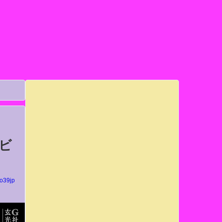
ービ
yo39jp