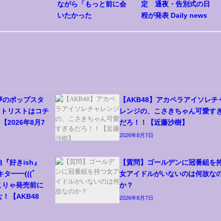
ながら「もっと前に会
定 通夜・告別式の日
いたかった
程が発表 Daily news
「夢のポップスタ
【AKB48】アカペラアイソレチ
ットリストはコチ
レンジの、こさきちゃん可愛す
2026年8月7
だろ！！【近藤沙樹】
2026年8月7日
曲『好きish』
【質問】ゴールデンに冠番組を
タ━━(((ﾟ
女アイドルがいないのは何故な
! こりゃ発売前に
か？
！【AKB48
2026年8月7日