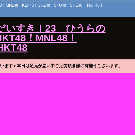
48！KLP48！GNZ48！STU48！SKE48 ！NGT48！
だいすき！23 ひうらの
KT48！MNL48！
HKT48
います＞本日は足元が悪い中ご足労頂き誠に有難うございます。