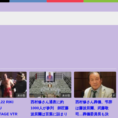
未分類
未分類
F
.22 RIKI
西村修さん通夜に約
西村修さん葬儀、弔辞
U
1000人が参列 師匠藤
は藤波辰爾、武藤敬
TAGE VTR
波辰爾は言葉に詰まり
司…葬儀委員長も決