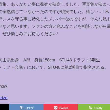
真集。ありがたい事に発売が決定しました。写真集が決ま
て全然信じていなかったのですが現実でした。嬉しい…! 私
アンスを守る事に特化したメンバーなのですが、そんな私
いなと思います。ファンの方と色んなことを相談しながら
。ぜひ楽しみにお待ちください!
 岡山県出身 A型 身長158cm STU48 ドラフト3期生
プ ドラフト会議」において、STU48に第2巡目で指名される。
mnow
rize
はてブ
Pocket
Feedly