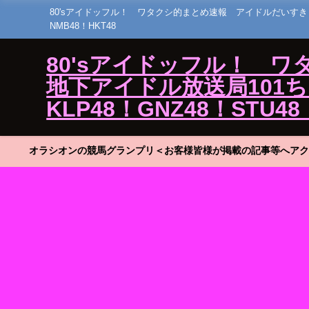
80'sアイドッフル！ ワタクシ的まとめ速報 アイドルだいすき！23 ひ
NMB48！HKT48
80'sアイドッフル！ 
地下アイドル放送局101ちゃん
KLP48！GNZ48！STU48
オラシオンの競馬グランプリ＜お客様皆様が掲載の記事等へアク