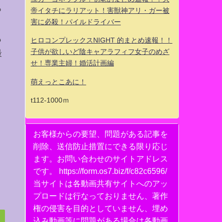
っ
帝イタチにラリアット！害獣神アリ・ガー被
害に必殺！パイルドライバー
も
ヒロコンプレックスNIGHT 的まとめ速報！！
子供が欲しいど陰キャアラフィフ女子のめざ
最
せ！専業主婦！婚活計画編
萌えっとこあに！
t112-1000ｍ
お客様からの要望、問題がある記事を
削除、送信防止措置にできる限り応じ
ます。お問い合わせのサイトアドレス
です。 https://form.os7.biz/f/c82c6596/
当サイトは各動画共有サイトへのアッ
プロードは行なっておりません、著作
権の侵害を目的としていません、埋め
込み動画等に問題がある場合は各動画