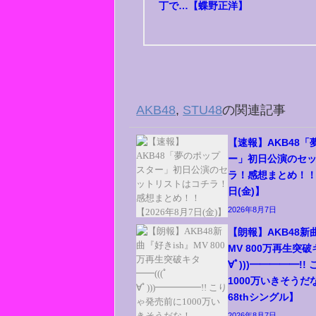
丁で…【蝶野正洋】
AKB48
,
STU48
の関連記事
【速報】AKB48
ー」初日公演のセ
ラ！感想まとめ！！【
日(金)】
2026年8月7日
【朗報】AKB48新
MV 800万再生突破キ
∀ﾟ)))━━━━━!
1000万いきそうだな
68thシングル】
2026年8月7日