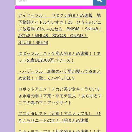
アイドッフル！ ワタクシ的まとめ速報 地
下格闘アイドルだいすき！23 ひうらのアニ
メ放送局101ちゃんねる BNK48 ！SNH48！
JKT48！MNL48！SGO48！GNZ48！
STU48！SKE48
タダッフル！ネトゲ廃人的まとめ速報！！ネ
ット乞食DE2000万パワーズ！
・ハゲッフル！哀愁のハゲ男の髪ってるまと
め速報！！激しくハゲっTEL？
ロボットアニメ！メカと美少女キャラだいす
き永遠の非リア充・非モテ星人 ！あらゆるマ
ニアの為のマニアックサイト
アニゲタレスト（元祖！アニメッフル） ひ
きこもりニートのオナベ的まとめ速報
ユカ・ヨネッフル！初老的まとめ速報！！大