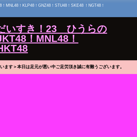
48！KLP48！GNZ48！STU48！SKE48 ！NGT48！
だいすき！23 ひうらの
KT48！MNL48！
HKT48
います＞本日は足元が悪い中ご足労頂き誠に有難うございます。