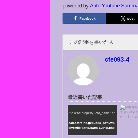
powered by
Auto Youtube Summa
Facebook
post
この記事を書いた人
cfe093-4
/home/ske48/ske48.stars.ne.jp/public_html/wp-
最近書いた記事
content/themes/diver/lib/parts/parts-author.php on
line
75
">
Warning
: Attempt to read property "cat_name" on
string in
/home/ske48/ske48.stars.ne.jp/public_html/wp-
content/themes/diver/lib/parts/parts-author.php
on line
75