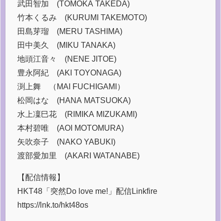
武田智加 (TOMOKA TAKEDA)
竹本くるみ (KURUMI TAKEMOTO)
田島芽瑠 (MERU TASHIMA)
田中美久 (MIKU TANAKA)
地頭江音々 (NENE JITOE)
豊永阿紀 (AKI TOYONAGA)
渕上舞 （MAI FUCHIGAMI）
松岡はな (HANA MATSUOKA)
水上凜巳花 (RIMIKA MIZUKAMI)
本村碧唯 (AOI MOTOMURA)
矢吹奈子 (NAKO YABUKI)
渡部愛加里 (AKARI WATANABE)
【配信情報】
HKT48「突然Do love me!」配信Linkfire
https://lnk.to/hkt48os