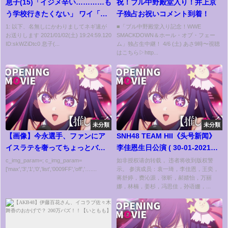
息子(15)「イジメ辛い…………も
祝！ブル中野殿堂入り！井上京
う学校行きたくない」 ワイ「わ
子独占お祝いコメント到着！
かった。じゃあ転校する
1: 以下、名無しにかわりましてネギ速が
■「ブル中野殿堂入り記念！WWE
お送りします 2021/01/02(土) 19:24:59.120
SMACKDOWN＆ホール・オブ・フェー
か…………」
ID:skWZiDtc0 息子(...
ム」独占生中継！ 4/6 (土) あさ9時〜視聴
はこちら▷http...
未分類
未分類
【画像】今永選手、ファンにア
SNH48 TEAM HII《头号新闻》
イスラテを奢ってちょっとバズ
李佳恩生日公演 ( 30-01-2021
るｗｗｗｗｗ
14:00）
c_img_param=; c_img_param=
如非授权请勿转载， 违者将收到版权警
['max','3','1','0','list','0009FF','off','…....
示。 参演成员：袁一琦，李佳恩，王奕，
蒋舒婷，费沁源，张昕，郝婧怡，万丽
娜，林楠，姜杉，冯思佳，孙语姗，...