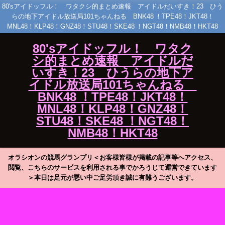
80'sアイドッフル！ ワタクシ的まとめ速報 アイドルだいすき！23 ひう
らの地下アイドル放送局101ちゃんねる BNK48 ！TPE48！JKT48！
MNL48！KLP48！GNZ48！STU48！SKE48 ！NGT48！NMB48！HKT48
80'sアイドッフル！ ワタク
シ的まとめ速報 アイドルだ
いすき！23 ひうらの地下ア
イドル放送局101ちゃんねる
BNK48 ！TPE48！JKT48！
MNL48！KLP48！GNZ48！
STU48！SKE48 ！NGT48！
NMB48！HKT48
オラシオンの競馬グランプリ＜お客様皆様が掲載の記事等へアクセス、
閲覧、こちらのサービスを利用される事でかろうじて運営できています
＞本日は足元が悪い中ご足労頂き誠に有難うございます。