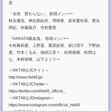
里
「全然 変わらない」 歌唱メンバー
秋吉優花、神志那結衣、堺萌香、坂本愛玲菜、豊永
阿紀、外薗葉月、市村愛里
「HAKATA吸血鬼」 歌唱メンバー
今村麻莉愛、上野遥、栗原紗英、坂口理子、下野由
貴、竹本くるみ、地頭江音々、松岡菜摘、松岡は
な、本村碧唯、山下エミリー
＜HKT48公式サイト＞
http://www.hkt48.jp/
＜HKT48公式Twitter＞
https://twitter.com/hkt48_official_
＜HKT48公式Instagram＞
https://www.instagram.com/official_hkt48