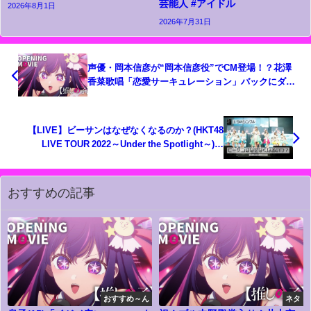
芸能人 #アイドル
2026年8月1日
2026年7月31日
声優・岡本信彦が“岡本信彦役”でCM登場！？花澤
香菜歌唱「恋愛サーキュレーション」バックにダン
スも！ 「クラフトボス 世界のTEA」新CM『ハム
スティータイム』 岡本信彦篇
【LIVE】ビーサンはなぜなくなるのか？(HKT48
LIVE TOUR 2022～Under the Spotlight～)／
HKT48[公式]
おすすめの記事
おすすめ～ん
ネタ