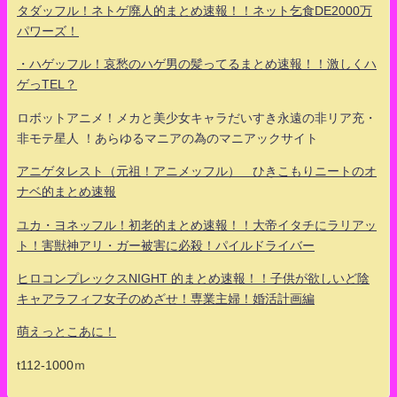
タダッフル！ネトゲ廃人的まとめ速報！！ネット乞食DE2000万
パワーズ！
・ハゲッフル！哀愁のハゲ男の髪ってるまとめ速報！！激しくハ
ゲっTEL？
ロボットアニメ！メカと美少女キャラだいすき永遠の非リア充・
非モテ星人 ！あらゆるマニアの為のマニアックサイト
アニゲタレスト（元祖！アニメッフル） ひきこもりニートのオ
ナベ的まとめ速報
ユカ・ヨネッフル！初老的まとめ速報！！大帝イタチにラリアッ
ト！害獣神アリ・ガー被害に必殺！パイルドライバー
ヒロコンプレックスNIGHT 的まとめ速報！！子供が欲しいど陰
キャアラフィフ女子のめざせ！専業主婦！婚活計画編
萌えっとこあに！
t112-1000ｍ