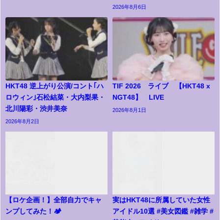
2026年8月6日
HKT48 逆上がり公演/コント｢ハ
TIF 2026 ライブ 【HKT48 x
ロウィン｣石松結菜・大内梨果・
NGT48】 LIVE
北川陽彩・渋井美奈
2026年8月1日
2026年8月2日
【ロケ企画！】全部自力でキャ
実はHKT48に所属していた女性
ンプしてみた！🏕️
アイドル10選 #美女図鑑 #雑学 #