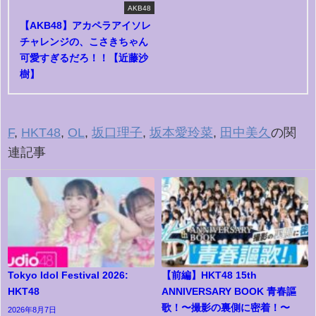
AKB48
【AKB48】アカペラアイソレ
チャレンジの、こさきちゃん
可愛すぎるだろ！！【近藤沙
樹】
F
,
HKT48
,
OL
,
坂口理子
,
坂本愛玲菜
,
田中美久
の関
連記事
Tokyo Idol Festival 2026:
【前編】HKT48 15th
HKT48
ANNIVERSARY BOOK 青春謳
歌！〜撮影の裏側に密着！〜
2026年8月7日