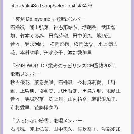
https://hkt48cd.shop/selection/list/3476
「突然 Do love me!」歌唱メンバー
石橋颯、運上弘菜、神志那結衣、堺萌香、武田智
加、竹本くるみ、田島芽瑠、田中美久、地頭江
音々、豊永阿紀、 松岡菜摘、松岡はな、水上凜巳
花、本村碧唯、矢吹奈子、渡部愛加里
「SNS WORLD / 栄光のラビリンスCM選抜2021」
歌唱メンバー
秋吉優花、荒巻美咲、石橋颯、今村麻莉愛、上野
遥、上島楓、堺萌香、武田智加、田島芽瑠、地頭江
音々、馬場彩華、渕上舞、山内祐奈、渡部愛加里、
市村愛里、後藤陽菜乃
「あっけない粉雪」歌唱メンバー
石橋颯、運上弘菜、田中美久、矢吹奈子、渡部愛加