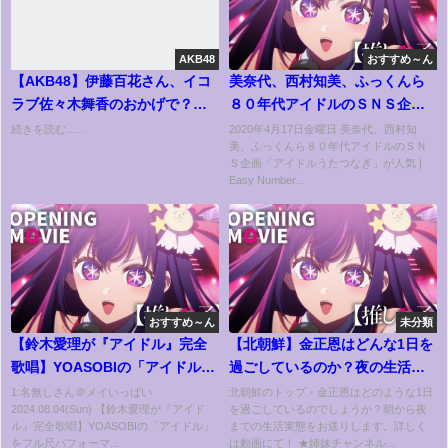
AKB48
おすすめ～ん
【AKB48】伊藤百花さん、イコ
美奈代、西村知美、ふっくんら
ラブ佐々木舞香のおかげで？
８０年代アイドルのＳＮＳ企画
200万バズ！！【いともも】
「アイドルうたつなぎ」が人気
続きを読む......
2020年4月17日金曜日 美奈代、西村知
美、ふっくんら８０年代アイドルのＳＮ
Ｓ企画「アイドルうたつなぎ」が人気 |
Easy Number...
おすすめ～ん
未分類
【鈴木愛理が『アイドル』完全
【北朝鮮】金正恩はどんな1日を
歌唱】YOASOBIの「アイドル」
過ごしているのか？夜の生活が
をフル尺パフォーマンス！【ア
衝撃すぎる…。
1:名無しさん＠メイいっぱい
北朝鮮のトップ・金正恩はどのような1日
2024.08.04(Sun) 【鈴木愛理が『アイド
を過ごしているのでしょうか？朝から夜
ニソン神曲カバーでしょdeショ
ル』完全歌唱】YOASOBIの「アイドル」
までの生活実態をお送りします。詳しく
ー‼】
をフル尺パフォーマ...
は動画にて！ ★姉妹チャンネル...