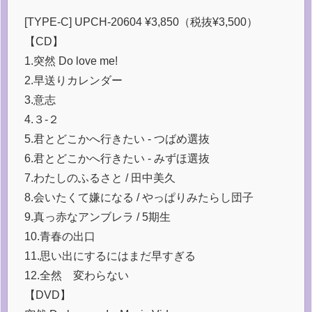
[TYPE-C] UPCH-20604 ¥3,850（税抜¥3,500）
【CD】
1.突然 Do love me!
2.早送りカレンダー
3.意志
4.３-２
5.君とどこかへ行きたい - つばめ選抜
6.君とどこかへ行きたい - みずほ選抜
7.わたしのふるさと / 田中美久
8.会いたくて嫌になる / やっぱりみたらし団子
9.真っ赤なアンブレラ / 5期生
10.青春の出口
11.思い出にするにはまだ早すぎる
12.全然 変わらない
【DVD】