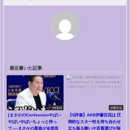
最近書いた記事
AKB48
伊藤百花
[まさかのConfessionやばい
【S評価】AKB伊藤百花は 圧
やばいやばいちょっと待っ
倒的なスター性を持ち合わせ
て----まさかの新曲が全然良
立ち振る舞いや言葉選びが毎