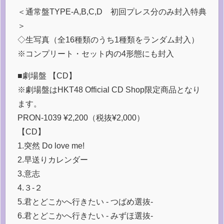
＜通常盤TYPE-A,B,C,D 初回プレス分のみ封入特典
＞
◇生写真（全16種類のうち1種類をランダム封入）
※コンプリート・セット内の4形態にも封入
■劇場盤 【CD】
※劇場盤はHKT48 Official CD Shop限定商品となり
ます。
PRON-1039 ¥2,200（税抜¥2,000）
【CD】
1.突然 Do love me!
2.早送りカレンダー
3.意志
4.３-２
5.君とどこかへ行きたい - つばめ選抜-
6.君とどこかへ行きたい - みずほ選抜-