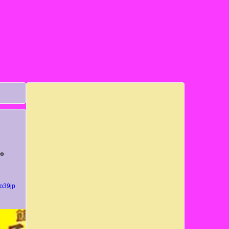
。
yo39jp