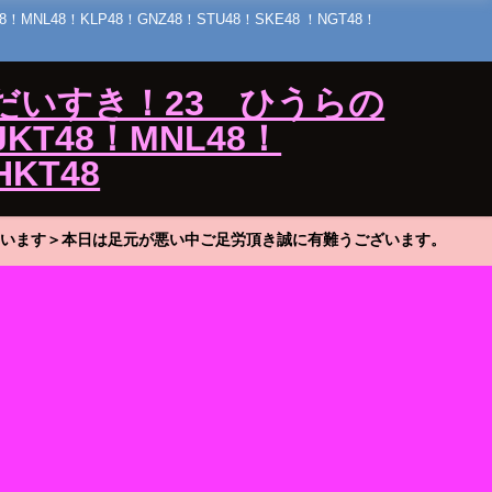
48！KLP48！GNZ48！STU48！SKE48 ！NGT48！
だいすき！23 ひうらの
KT48！MNL48！
HKT48
います＞本日は足元が悪い中ご足労頂き誠に有難うございます。