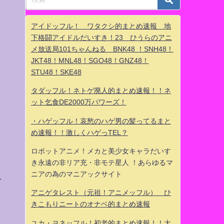
アイドッフル！ ワタクシ的まとめ速報 地
下格闘アイドルだいすき！23 ひうらのアニ
メ放送局101ちゃんねる BNK48 ！SNH48！
JKT48！MNL48！SGO48！GNZ48！
STU48！SKE48
タダッフル！ネトゲ廃人的まとめ速報！！ネ
ット乞食DE2000万パワーズ！
・ハゲッフル！哀愁のハゲ男の髪ってるまと
め速報！！激しくハゲっTEL？
ロボットアニメ！メカと美少女キャラだいす
き永遠の非リア充・非モテ星人 ！あらゆるマ
ニアの為のマニアックサイト
を
アニゲタレスト（元祖！アニメッフル） ひ
きこもりニートのオナベ的まとめ速報
ユカ・ヨネッフル！初老的まとめ速報！！大