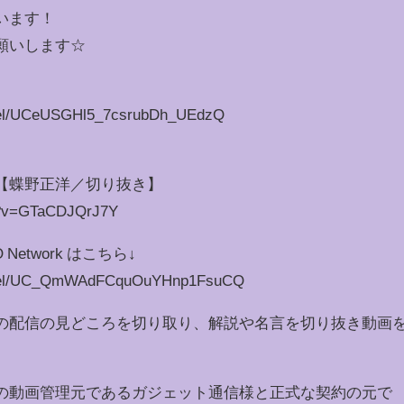
います！
願いします☆
nnel/UCeUSGHl5_7csrubDh_UEdzQ
【蝶野正洋／切り抜き】
ch?v=GTaCDJQrJ7Y
etwork はこちら↓
annel/UC_QmWAdFCquOuYHnp1FsuCQ
の配信の見どころを切り取り、解説や名言を切り抜き動画
の動画管理元であるガジェット通信様と正式な契約の元で