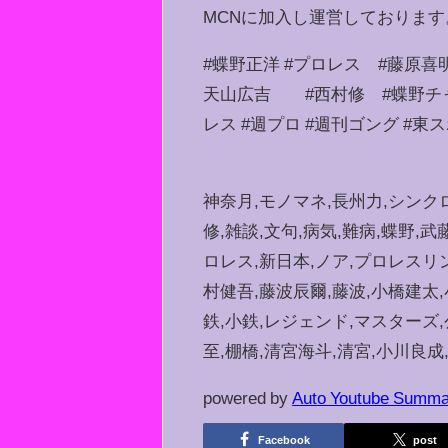
MCNに加入し運営しております
#蝶野正洋 #プロレス #藤原喜
天山広吉 #西村修 #蝶野チャンネ
レス #週プロ #週刊ゴング #東ス
神奈月,モノマネ,長州力,シンク
修,雑談,文句,病気,難病,蝶野,
ロレス,新日本,ノア,プロレスリン
村健吾,藤波辰爾,藤波,小橋建太,
鉄,小鉄,レジェンド,マスターズ
至,棚橋,清宮海斗,清宮,小川良成,小
powered by
Auto Youtube Summa
Facebook
post