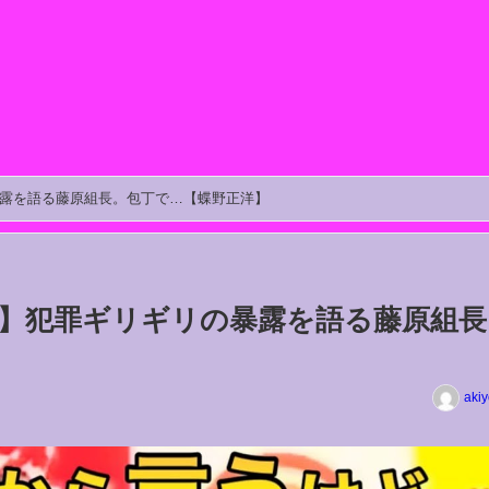
暴露を語る藤原組長。包丁で…【蝶野正洋】
鉄】犯罪ギリギリの暴露を語る藤原組長
aki