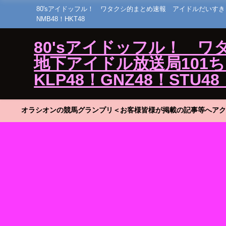
80'sアイドッフル！ ワタクシ的まとめ速報 アイドルだいすき！23 ひ
NMB48！HKT48
80'sアイドッフル！ 
地下アイドル放送局101ちゃん
KLP48！GNZ48！STU48
オラシオンの競馬グランプリ＜お客様皆様が掲載の記事等へアク