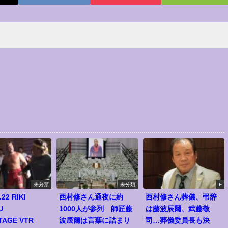
未分類
未分類
F
.22 RIKI
西村修さん通夜に約
西村修さん葬儀、弔辞
U
1000人が参列 師匠藤
は藤波辰爾、武藤敬
TAGE VTR
波辰爾は言葉に詰まり
司…葬儀委員長も決