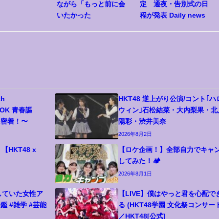
ながら「もっと前に会
定 通夜・告別式の日
いたかった
程が発表 Daily news
th
HKT48 逆上がり公演/コント｢ハ
OOK 青春謳
ウィン｣石松結菜・大内梨果・北
に密着！〜
陽彩・渋井美奈
2026年8月2日
【HKT48 x
【ロケ企画！】全部自力でキャ
してみた！🏕️
2026年8月1日
属していた女性ア
【LIVE】僕はやっと君を心配で
鑑 #雑学 #芸能
る (HKT48学園 文化祭コンサート
／HKT48[公式]