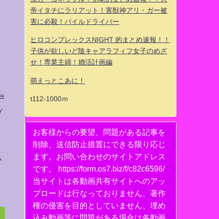
帝イタチにラリアット！害獣神アリ・ガー被
害に必殺！パイルドライバー
ヒロコンプレックスNIGHT 的まとめ速報！！
子供が欲しいど陰キャアラフィフ女子のめざ
せ！専業主婦！婚活計画編
萌えっとこあに！
戸
t112-1000ｍ
プ
お客様からの要望、問題がある記事を
削除、送信防止措置にできる限り応じ
弘
ます。お問い合わせのサイトアドレス
です。 https://form.os7.biz/f/c82c6596/
当サイトは各動画共有サイトへのアッ
プロードは行なっておりません、著作
権の侵害を目的としていません、埋め
込み動画等に問題がある場合は各動画