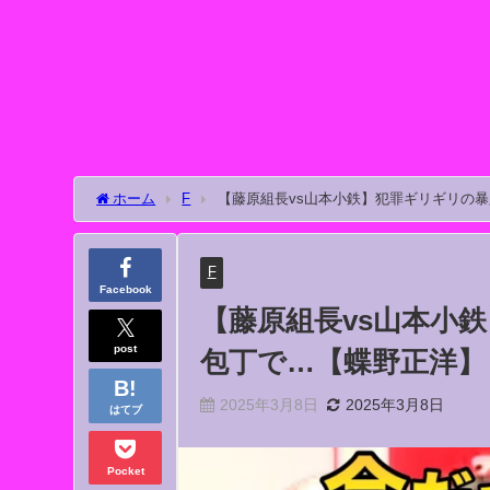
ホーム
F
【藤原組長vs山本小鉄】犯罪ギリギリの
F
Facebook
【藤原組長vs山本小
post
包丁で…【蝶野正洋】
2025年3月8日
2025年3月8日
はてブ
Pocket