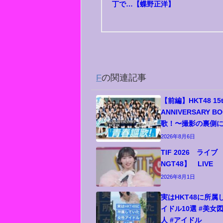
丁で…【蝶野正洋】
F
の関連記事
【前編】HKT48 15
ANNIVERSARY B
歌！〜撮影の裏側
2026年8月6日
TIF 2026 ライブ 
NGT48】 LIVE
2026年8月1日
実はHKT48に所
イドル10選 #美女図
人 #アイドル