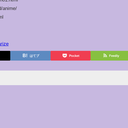
d/anime/
ml
rize
はてブ
Pocket
Feedly