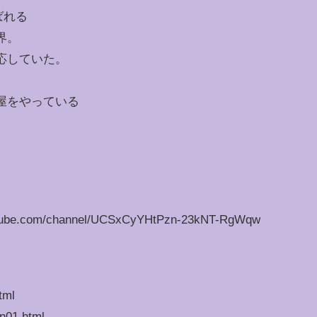
ばれる
界。
応していた。
屋をやっている
。
ube.com/channel/UCSxCyYHtPzn-23kNT-RgWqw
tml
an01.html