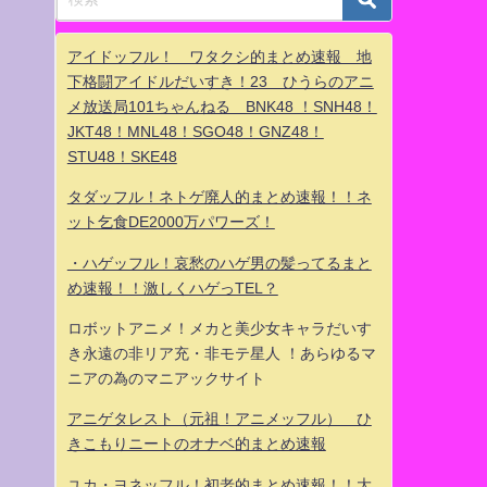
アイドッフル！ ワタクシ的まとめ速報 地
下格闘アイドルだいすき！23 ひうらのアニ
メ放送局101ちゃんねる BNK48 ！SNH48！
JKT48！MNL48！SGO48！GNZ48！
STU48！SKE48
タダッフル！ネトゲ廃人的まとめ速報！！ネ
ット乞食DE2000万パワーズ！
・ハゲッフル！哀愁のハゲ男の髪ってるまと
め速報！！激しくハゲっTEL？
ロボットアニメ！メカと美少女キャラだいす
き永遠の非リア充・非モテ星人 ！あらゆるマ
ニアの為のマニアックサイト
アニゲタレスト（元祖！アニメッフル） ひ
きこもりニートのオナベ的まとめ速報
ユカ・ヨネッフル！初老的まとめ速報！！大