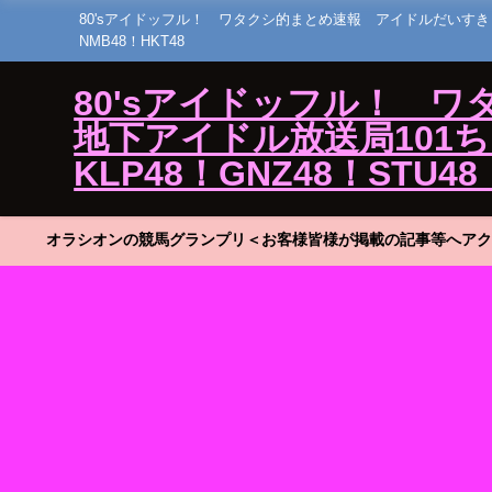
80'sアイドッフル！ ワタクシ的まとめ速報 アイドルだいすき！23 ひ
NMB48！HKT48
80'sアイドッフル！ 
地下アイドル放送局101ちゃん
KLP48！GNZ48！STU48
オラシオンの競馬グランプリ＜お客様皆様が掲載の記事等へアク