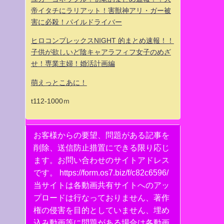
帝イタチにラリアット！害獣神アリ・ガー被
害に必殺！パイルドライバー
ヒロコンプレックスNIGHT 的まとめ速報！！
子供が欲しいど陰キャアラフィフ女子のめざ
せ！専業主婦！婚活計画編
萌えっとこあに！
t112-1000ｍ
お客様からの要望、問題がある記事を
削除、送信防止措置にできる限り応じ
ます。お問い合わせのサイトアドレス
です。 https://form.os7.biz/f/c82c6596/
当サイトは各動画共有サイトへのアッ
プロードは行なっておりません、著作
権の侵害を目的としていません、埋め
込み動画等に問題がある場合は各動画