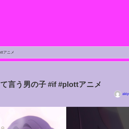
ttアニメ
う男の子 #if #plottアニメ
aki