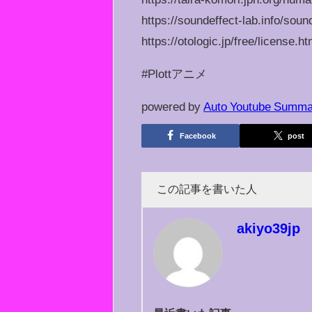
https://soundeffect-lab.info/soun
https://otologic.jp/free/license.ht
#Plottアニメ
powered by
Auto Youtube Summa
Facebook
post
この記事を書いた人
akiyo39jp