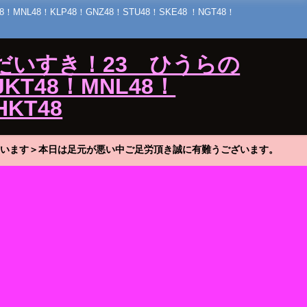
48！KLP48！GNZ48！STU48！SKE48 ！NGT48！
だいすき！23 ひうらの
KT48！MNL48！
HKT48
います＞本日は足元が悪い中ご足労頂き誠に有難うございます。