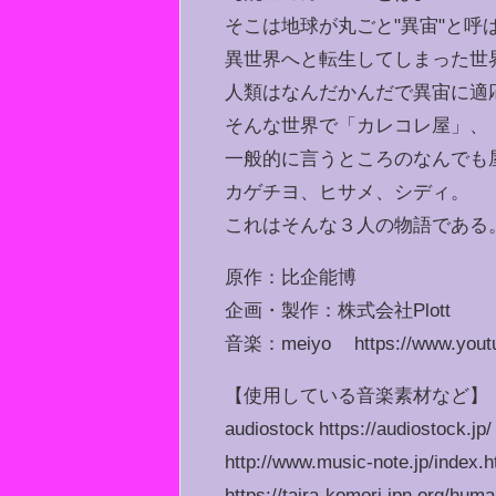
そこは地球が丸ごと"異宙"と呼
異世界へと転生してしまった世
人類はなんだかんだで異宙に適
そんな世界で「カレコレ屋」、
一般的に言うところのなんでも
カゲチヨ、ヒサメ、シディ。
これはそんな３人の物語である
原作：比企能博
企画・製作：株式会社Plott
音楽：meiyo https://www.yout
【使用している音楽素材など】
audiostock https://audiostock.jp/
http://www.music-note.jp/index.h
https://taira-komori.jpn.org/hum