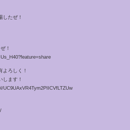
場したぜ！
るぜ！
cIUs_H40?feature=share
有よろしく！
いします！
nnel/UC9UAxVR4Tym2PIICVfLTZUw
/