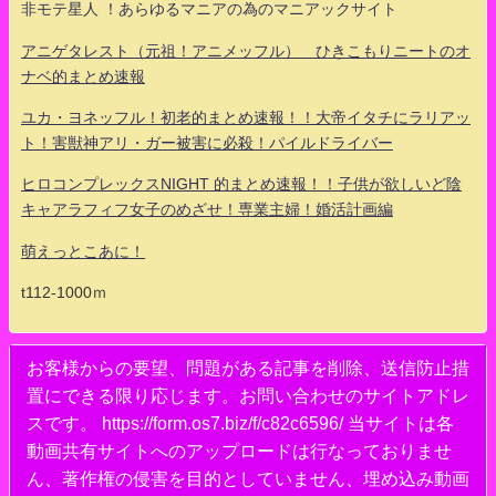
非モテ星人 ！あらゆるマニアの為のマニアックサイト
アニゲタレスト（元祖！アニメッフル） ひきこもりニートのオ
ナベ的まとめ速報
ユカ・ヨネッフル！初老的まとめ速報！！大帝イタチにラリアッ
ト！害獣神アリ・ガー被害に必殺！パイルドライバー
ヒロコンプレックスNIGHT 的まとめ速報！！子供が欲しいど陰
キャアラフィフ女子のめざせ！専業主婦！婚活計画編
萌えっとこあに！
t112-1000ｍ
お客様からの要望、問題がある記事を削除、送信防止措
置にできる限り応じます。お問い合わせのサイトアドレ
スです。 https://form.os7.biz/f/c82c6596/ 当サイトは各
動画共有サイトへのアップロードは行なっておりませ
ん、著作権の侵害を目的としていません、埋め込み動画