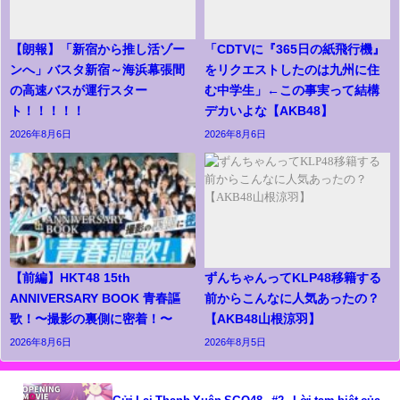
【朗報】「新宿から推し活ゾー
「CDTVに『365日の紙飛行機』
ンへ」バスタ新宿～海浜幕張間
をリクエストしたのは九州に住
の高速バスが運行スター
む中学生」←この事実って結構
ト！！！！！
デカいよな【AKB48】
2026年8月6日
2026年8月6日
【前編】HKT48 15th
ずんちゃんってKLP48移籍する
ANNIVERSARY BOOK 青春謳
前からこんなに人気あったの？
歌！〜撮影の裏側に密着！〜
【AKB48山根涼羽】
2026年8月6日
2026年8月5日