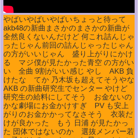
やばいやばいやばいちょっと待って
akb48の新曲まさかのまさかの新曲が
全然良くないんだけど 何これ詰んじゃ
ったじゃん前回の詰んじゃったじゃん
の方がいいじゃん 盛り上がりにかけ
る マジ僕が見たかった青空 の方がい
い 全曲 9割がいい感じ やし AKB 負
けたな てか 乃木坂も超えてそうやな
AKB の新曲研究生でセンター やけど
研究生の給料にしてそう お金ないの
かな劇場にお金かけすぎ PV も安上
がりのお金かかってなさそう 衣装だ
けが良かった もう 日浦 が見たかっ
た 団体ではないのか 選抜メンバー若