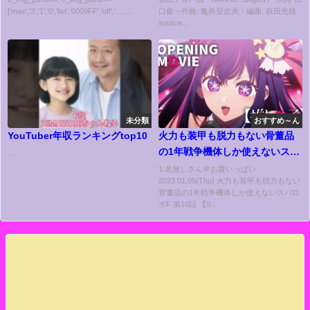
['max','3','1','0','list','0009FF','off','…....
口俊・作曲: 亀井登志夫・編曲: 萩田光雄
source...
未分類
おすすめ～ん
YouTuber年収ランキングtop10
火力も装甲も脱力もない骨董品
の1年戦争機体しか使えないスパ
...
ロボF 第10話 【SS版】
1:名無しさん＠お腹いっぱい
2023.01.05(Thu) 火力も装甲も脱力もない
骨董品の1年戦争機体しか使えないスパロ
ボF 第10話 【S...