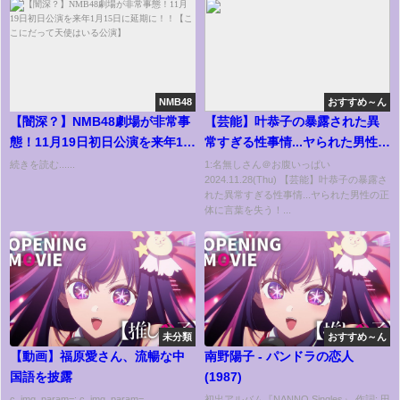
NMB48
おすすめ～ん
【闇深？】NMB48劇場が非常事
【芸能】叶恭子の暴露された異
態！11月19日初日公演を来年1月
常すぎる性事情...ヤられた男性の
15日に延期に！！【ここにだっ
正体に言葉を失う！『叶姉妹』
続きを読む......
1:名無しさん＠お腹いっぱい
2024.11.28(Thu) 【芸能】叶恭子の暴露さ
て天使はいる公演】
の謎の収入源の全貌...言語障害の
れた異常すぎる性事情...ヤられた男性の正
病状や流産した原因に驚愕！
体に言葉を失う！...
【昭和】
未分類
おすすめ～ん
【動画】福原愛さん、流暢な中
南野陽子 - パンドラの恋人
国語を披露
(1987)
c_img_param=; c_img_param=
初出アルバム『NANNO Singles』 作詞: 田