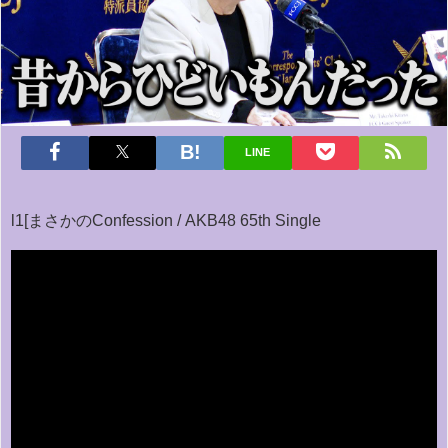
LINE
l1[まさかのConfession / AKB48 65th Single