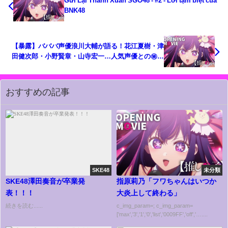
Gửi Lại Thanh Xuân SGO48 - #2 - Lời tạm biệt của
BNK48
【暴露】バババ声優浪川大輔が語る！花江夏樹・津
田健次郎・小野賢章・山寺宏一…人気声優との㊙交
遊録【ぬま兄妹】
おすすめの記事
SKE48
未分類
SKE48澤田奏音が卒業発
指原莉乃「フワちゃんはいつか
表！！！
大炎上して終わる」
続きを読む......
c_img_param=; c_img_param=
['max','3','1','0','list','0009FF','off','…....