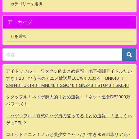
アーカイブ
アイドッフル！ ワタクシ的まとめ速報 地下格闘アイドルだい
すき！23 ひうらのアニメ放送局101ちゃんねる BNK48 ！
SNH48！JKT48！MNL48！SGO48！GNZ48！STU48！SKE48
タダッフル！ネトゲ廃人的まとめ速報！！ネット乞食DE2000万
パワーズ！
・ハゲッフル！哀愁のハゲ男の髪ってるまとめ速報！！激しくハ
ゲっTEL？
ロボットアニメ！メカと美少女キャラだいすき永遠の非リア充・