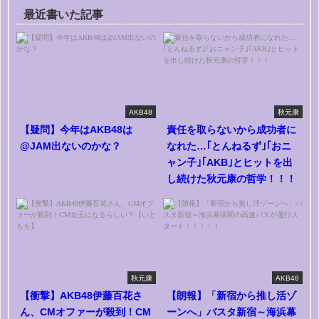
最近書いた記事
AKB48
秋元康
【疑問】今年はAKB48は
責任を取らないから成功者に
@JAM出ないのかな？
なれた…｢とんねるず｣｢おニ
ャン子｣｢AKB｣とヒットを出
し続けた秋元康の哲学！！！
秋元康
AKB48
【衝撃】AKB48伊藤百花さ
【朗報】「新宿から推し活ゾ
ん、CMオファーが殺到！CM
ーンへ」バスタ新宿～海浜幕