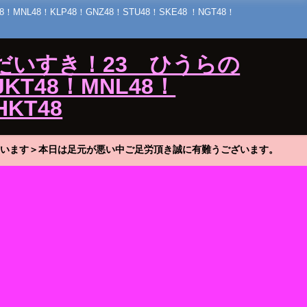
48！KLP48！GNZ48！STU48！SKE48 ！NGT48！
だいすき！23 ひうらの
KT48！MNL48！
HKT48
います＞本日は足元が悪い中ご足労頂き誠に有難うございます。