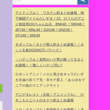
アイドッフル！ ワタクシ的まとめ速報 地
下格闘アイドルだいすき！23 ひうらのアニ
メ放送局101ちゃんねる BNK48 ！SNH48！
JKT48！MNL48！SGO48！GNZ48！
STU48！SKE48
タダッフル！ネトゲ廃人的まとめ速報！！ネ
ット乞食DE2000万パワーズ！
・ハゲッフル！哀愁のハゲ男の髪ってるまと
め速報！！激しくハゲっTEL？
ロボットアニメ！メカと美少女キャラだいす
き永遠の非リア充・非モテ星人 ！あらゆるマ
ニアの為のマニアックサイト
アニゲタレスト（元祖！アニメッフル） ひ
きこもりニートのオナベ的まとめ速報
ユカ・ヨネッフル！初老的まとめ速報！！大