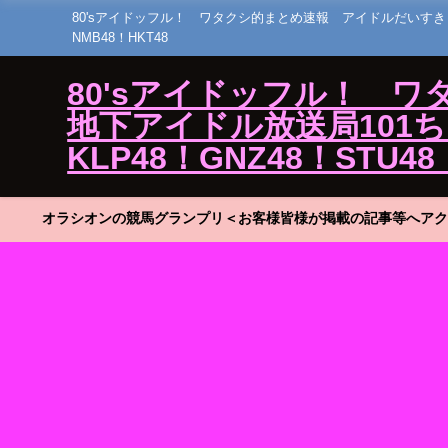
80'sアイドッフル！ ワタクシ的まとめ速報 アイドルだいすき！23 ひ
NMB48！HKT48
80'sアイドッフル！ 
地下アイドル放送局101ちゃん
KLP48！GNZ48！STU48
オラシオンの競馬グランプリ＜お客様皆様が掲載の記事等へアク