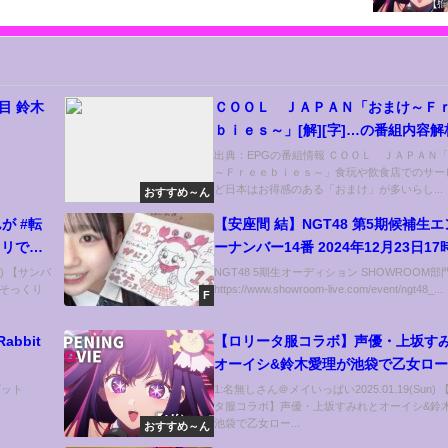
㊙交遊録【ぬま兄妹】
目 鈴木
ＣＯＯＬ ＪＡＰＡＮ「おまけ～Ｆ
ｂｉｅｓ～」[解][字]…の番組内容
め
出典：EPGの番組情報 ＣＯＯＬ ＪＡＰＡＮ
～Ｆｒｅｅｂｉｅｓ～」食玩や飲食店でのサー
ど日本はお得感のある「おまけ」が多いらし...
おすすめ～ん
が #転
【安座間 結】NGT48 第5期候補生
ノリで作
ーナンバー14番 2024年12月23日17
』【水
13秒
n) 【サンバ
NGT48 5期生オーディション SHOWROOM部
 そっくり
https://www.showroom-live.com/event/ngt48_...
1
F
 Rabbit
【ロリータ服コラボ】声優・上坂す
オーイシ&鈴木愛理が池袋で乙女ロ
歩！開始５分で爆飲&ラムちゃんフ
ビット
1:名無しさん＠メイいっぱい2025.01.19(Sun)
タ服コラボ】声優・上坂すみれとオーイシ&鈴
ア発見！「100カノ」コラボカフェ
池袋で乙女ロー...
おすすめ～ん
奮【でしょでしょ‼】