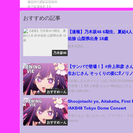
【元SKE48】
おすすめの記事
【速報】乃木坂46 6期生、夏組4人
佑捺 山梨県出身 18歳
続きを読む......
乃木坂46
【サンバで登場！】#井上和彦 さん
生おじさん そっくりの姿に⁉️ノリ
品紹介🕺｜『声優と夜あそび2024
1:名無しさん＠メイいっぱい2025.02.03(Mo
で登場！】#井上和彦 さんが #転生おじさん
曜：森久保祥太郎 × 石川界人】#3
の姿に&#x204...
おすすめ～ん
Shoujotachi yo, Aitakatta, First
/AKB48 Tokyo Dome Concert
少女たちよ, 会いたかった, ファースト・ラ
source...
おすすめ～ん