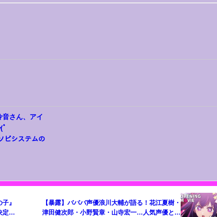
保怜音さん、アイ
(ﾟ
アソビシステムの
】
の子』
【暴露】バババ声優浪川大輔が語る！花江夏樹・
決定
津田健次郎・小野賢章・山寺宏一…人気声優との