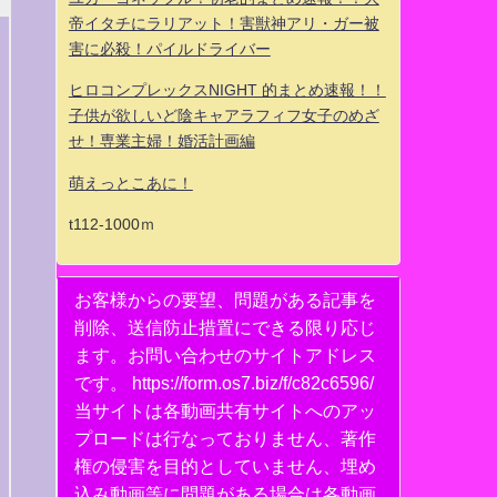
帝イタチにラリアット！害獣神アリ・ガー被
害に必殺！パイルドライバー
ヒロコンプレックスNIGHT 的まとめ速報！！
子供が欲しいど陰キャアラフィフ女子のめざ
せ！専業主婦！婚活計画編
萌えっとこあに！
t112-1000ｍ
お客様からの要望、問題がある記事を
削除、送信防止措置にできる限り応じ
ます。お問い合わせのサイトアドレス
です。 https://form.os7.biz/f/c82c6596/
当サイトは各動画共有サイトへのアッ
プロードは行なっておりません、著作
権の侵害を目的としていません、埋め
込み動画等に問題がある場合は各動画