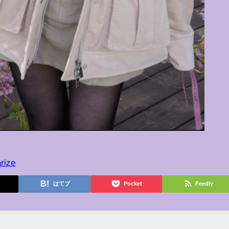
rize
はてブ
Pocket
Feedly