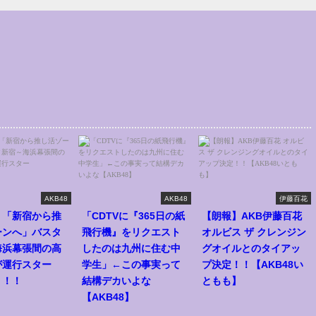
AKB48
AKB48
伊藤百花
】「新宿から推
「CDTVに『365日の紙
【朗報】AKB伊藤百花
ーンへ」バスタ
飛行機』をリクエスト
オルビス ザ クレンジン
海浜幕張間の高
したのは九州に住む中
グオイルとのタイアッ
が運行スター
学生」←この事実って
プ決定！！【AKB48い
！！！
結構デカいよな
ともも】
【AKB48】