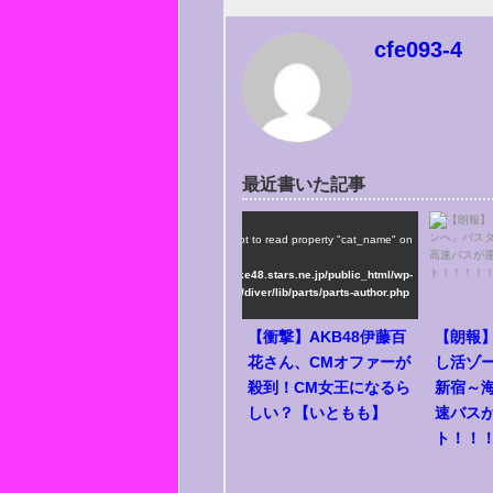
cfe093-4
/home/ske48/ske48.stars.ne.jp/public_html/wp-
最近書いた記事
content/themes/diver/lib/parts/parts-author.php on
line
75
">
Warning
: Attempt to read property "cat_name" on
string in
/home/ske48/ske48.stars.ne.jp/public_html/wp-
content/themes/diver/lib/parts/parts-author.php
on line
75
【衝撃】AKB48伊藤百
【朗報
花さん、CMオファーが
し活ゾ
殺到！CM女王になるら
新宿～
しい？【いともも】
速バス
ト！！