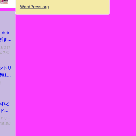
WordPress.org
ｒｅｅ
解析まと
「おまけ
ビスな
エントリ
時01分
門
みれと
ード散
ィギュ
 【ロリー
木愛理が
で大興