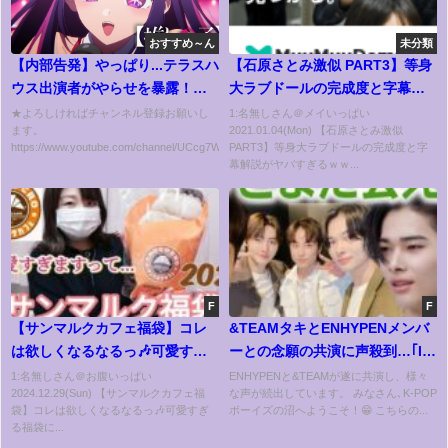
おすすめ～ん
未分類
【内部告発】やっぱり...テラスハ
【石原さとみ激似 PART3】等身
ウス出演者がやらせを暴露！夜
大ラブドールの完成度と字幕解
の事情までもあった！
説がヤバすぎるｗｗｗ
★よろしければチャンネル登録お願いし
1:名無しさん＠メイいっぱい
ます。
2021.01.04(Mon) 【石原さとみ激似
https://www.youtube.com/channel/UCcg7WC7OmdDpASj...
PART3】等身大ラブドールの完成度と字
幕解説がヤバすぎるｗｗ...
F
F
【サンマルクカフェ福袋】コレ
&TEAMタキとENHYPENメンバ
は欲しくなるなるっ🎶可愛すぎ
ーとの念願の共演に声殺到…｢I-
る福袋に思わず悲鳴
LAND以来､やっとまた会えた｣…
1:名無しさん＠お腹いっぱい
ENHYPENと&TEAMが遂に共演し、様々
2024.12.29(Sun) 【サンマルクカフェ福
な声が続出しています。 みなさん､K-POP
袋】コレは欲しくなるなるっ🎶可愛すぎ
ボーイズの沼へようこそ！😁 こちらの...
る福袋に...