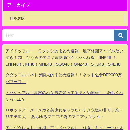
アーカイブ
アイドッフル！ ワタクシ的まとめ速報 地下格闘アイドルだい
すき！23 ひうらのアニメ放送局101ちゃんねる BNK48 ！
SNH48！JKT48！MNL48！SGO48！GNZ48！STU48！SKE48
タダッフル！ネトゲ廃人的まとめ速報！！ネット乞食DE2000万
パワーズ！
・ハゲッフル！哀愁のハゲ男の髪ってるまとめ速報！！激しくハ
ゲっTEL？
ロボットアニメ！メカと美少女キャラだいすき永遠の非リア充・
非モテ星人 ！あらゆるマニアの為のマニアックサイト
アニゲタレスト（元祖！アニメッフル） ひきこもりニートのオ