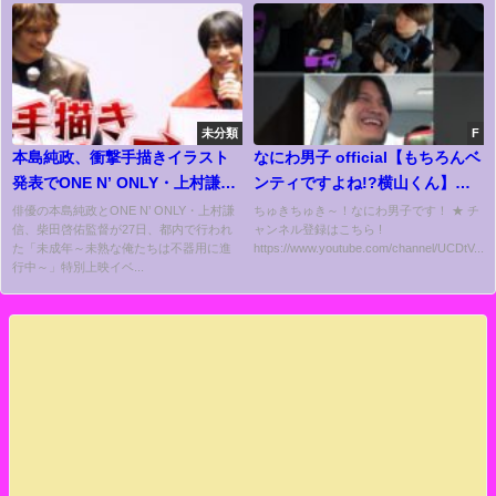
未分類
F
本島純政、衝撃手描きイラスト
なにわ男子 official【もちろんベ
発表でONE N’ ONLY・上村謙信
ンティですよね!?横山くん】緊
ドン引き！？ 『未成年～未熟な
急開催の横山会第２弾です！
俳優の本島純政とONE N’ ONLY・上村謙
ちゅきちゅき～！なにわ男子です！ ★ チ
信、柴田啓佑監督が27日、都内で行われ
ャンネル登録はこちら !
俺達は不器用に進行中～』特別
た「未成年～未熟な俺たちは不器用に進
https://www.youtube.com/channel/UCDtV...
上映イベント
行中～」特別上映イベ...