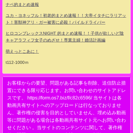
ナベ的まとめ速報
ユカ・ヨネッフル！初老的まとめ速報！！大帝イタチにラリアッ
ト！害獣神アリ・ガー被害に必殺！パイルドライバー
ヒロコンプレックスNIGHT 的まとめ速報！！子供が欲しいど陰
キャアラフィフ女子のめざせ！専業主婦！婚活計画編
萌えっとこあに！
t112-1000ｍ
お客様からの要望、問題がある記事を削除、送信防止措
置にできる限り応じます。お問い合わせのサイトアドレ
スです。 https://form.os7.biz/f/c82c6596/ 当サイトは各
動画共有サイトへのアップロードは行なっておりませ
ん、著作権の侵害を目的としていません、埋め込み動画
等に問題がある場合は各動画共有サイト元へお問い合わ
せください 。当サイトのコンテンツに関して、著作権