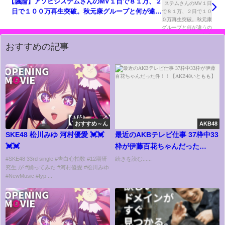
【議論】アソビシステムさんのMV１日で８１万、２
日で１００万再生突破。秋元康グループと何が違う
のか？
【AKB48/SKE48/NMB48/HKT48/NGT48/STU48/乃
木坂46/櫻坂46/日向坂46】
おすすめの記事
おすすめ～ん
AKB48
SKE48 松川みゆ 河村優愛 💓💓
最近のAKBテレビ仕事 37枠中33
💓💓
枠が伊藤百花ちゃんだった
件！！【AKB48いともも】
#SKE48 33rd single #告白心拍数 #12期研
続きを読む......
究生 が #踊ってみた #河村優愛 #松川みゆ
#NewMusic #fyp ...