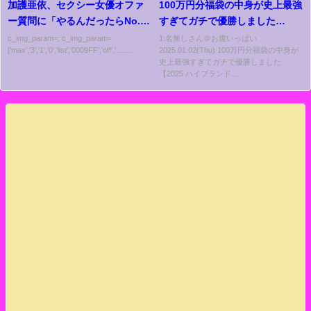
加護亜依、セクシー女優オファ
100万円分福袋の中身が史上最強
ー質問に「やるんだったらNo.1
すぎてガチで優勝しました
になろうみたいな…」
【2025 ハイブランド福袋】
c_img_param=; c_img_param=
1:名無しさん＠お腹いっぱい
['max','3','1','0','list','0009FF','off','…....
2025.01.02(Thu) 100万円分福袋の中身が
史上最強すぎてガチで優勝しました
【2025 ハイブランド...