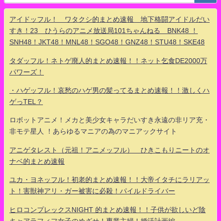
アイドッフル！ ワタクシ的まとめ速報 地下格闘アイドルだい
すき！23 ひうらのアニメ放送局101ちゃんねる BNK48 ！
SNH48！JKT48！MNL48！SGO48！GNZ48！STU48！SKE48
タダッフル！ネトゲ廃人的まとめ速報！！ネット乞食DE2000万
パワーズ！
・ハゲッフル！哀愁のハゲ男の髪ってるまとめ速報！！激しくハ
ゲっTEL？
ロボットアニメ！メカと美少女キャラだいすき永遠の非リア充・
非モテ星人 ！あらゆるマニアの為のマニアックサイト
アニゲタレスト（元祖！アニメッフル） ひきこもりニートのオ
ナベ的まとめ速報
ユカ・ヨネッフル！初老的まとめ速報！！大帝イタチにラリアッ
ト！害獣神アリ・ガー被害に必殺！パイルドライバー
ヒロコンプレックスNIGHT 的まとめ速報！！子供が欲しいど陰
キャアラフィフ女子のめざせ！専業主婦！婚活計画編