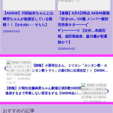
【AKB48】川村結衣ちゃんと山
【速報】8月4日時点 AKB48新曲
﨑空ちゃんが急接近している模
「好きish」OS盤 メンバー個別
様！！【かわゆい・そらら】
完売表キタ━━━(ﾟ
∀ﾟ)━━━━!! 【次作…布袋百
2026年8月4日
椛、成田香姫奈、森川優が初選
抜か？】
2026年8月4日
【朗報】小栗有以さん、ミツカン「カンタン酢・カ
ンタン酢トマト」の新CMに出演決定！！【AKB48
ゆいゆい】
【朗報】17期生佐藤綺星ちゃん劇場公演回数1000回
達成するまで卒業しない宣言をする【AKB48あいち
ゃん】
おすすめの記事