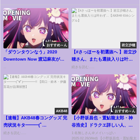
おすすめ～ん
岩立沙穂
「ダウンタウンなう」2020
【#さっほーを初選抜へ 】岩立沙
Downtown Now 渡辺麻友が
穂さん、またも選抜入りは叶わ
AKB時代封印していた闇の顔を
ず…【AKB48 65thシングル】
...
続きを読む......
暴露
AKB48
おすすめ～ん
【速報】AKB48春コングッズ 完
【小野坂昌也・置鮎龍太郎・神
売状況キタ━━━(ﾟ
谷浩史】ドラクエ詳しい人、情
∀ﾟ)━━━━!! 【田口・鈴木・伊
報求む
続きを読む......
1:名無しさん＠メイいっぱい
2025.02.26(Wed) 【小野坂昌也・置鮎龍太
藤百花が品薄状態】