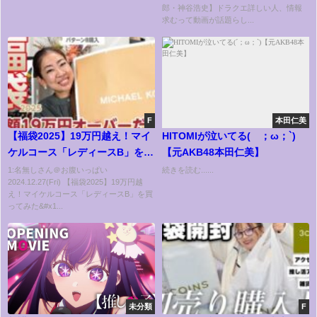
郎・神谷浩史】ドラクエ詳しい人、情報
求むって動画が話題らし...
F
本田仁美
【福袋2025】19万円越え！マイ
HITOMIが泣いてる(´；ω；`)
ケルコース「レディースB」を買
【元AKB48本田仁美】
ってみた😳✨✨【♯667】
1:名無しさん＠お腹いっぱい
続きを読む......
2024.12.27(Fri) 【福袋2025】19万円越
え！マイケルコース「レディースB」を買
ってみた&#x1...
未分類
F