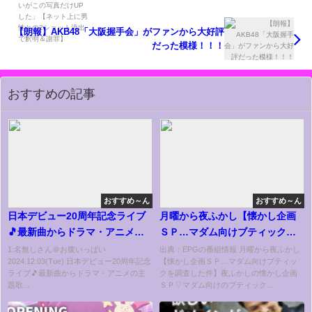
謝罪】
【朗報】AKB48「大阪握手会」がファンから大好評
だった模様！！！
おすすめの記事
おすすめ～ん
おすすめ～ん
日本デビュー20周年記念ライブ
月曜から夜ふかし【懐かし企画
🎵最新曲からドラマ・アニメの
ＳＰ…マダム向けブティックを
主題歌まで熱唱【東方神起】
調査した件】[字]…の番組内容解
1:名無しさん＠お腹いっぱい
出典：EPGの番組情報 月曜から夜ふかし
2024.12.03(Tue) 日本デビュー20周年記念
【懐かし企画ＳＰ…マダム向けブティッ
析まとめ
ライブ🎵最新曲からドラマ・アニメの主
クを調査した件】夜ふかしの懐かし企画
題歌...
ＳＰ▽マダム向けのブティック...