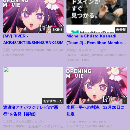
SKE48
未分類
[MV] RIVER -
Michelle Christo Kusnadi
AKB48/JKT48/SNH48/BNK48/MNL48/SGO48
(Team J) - Pemilihan Member
Single Ke-17 JKT48
🇮🇩 : Video ini didedikasikan untuk AKB48
1:名無しさん＠メイいっぱい
Group Worldwi...
2021.01.04(Mon) Michelle Christo Kusnadi
(Team J) - Pemi...
おすすめ～ん
F
渡邊渚アナがフジテレビの”悪
水原一平への判決、12月20日に
行”を告発【芸能】
決定
1:名無しさん＠お腹いっぱい
c_img_param=; c_img_param=
2024.12.18(Wed) 渡邊渚アナがフジテレビ
['max','3','1','0','list','0009FF','off','…....