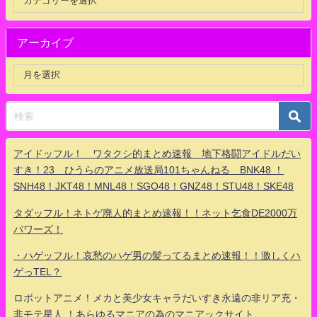
アーカイブ
アイドッフル！ ワタクシ的まとめ速報 地下格闘アイドルだい
すき！23 ひうらのアニメ放送局101ちゃんねる BNK48 ！
SNH48！JKT48！MNL48！SGO48！GNZ48！STU48！SKE48
タダッフル！ネトゲ廃人的まとめ速報！！ネット乞食DE2000万
パワーズ！
・ハゲッフル！哀愁のハゲ男の髪ってるまとめ速報！！激しくハ
ゲっTEL？
ロボットアニメ！メカと美少女キャラだいすき永遠の非リア充・
非モテ星人 ！あらゆるマニアの為のマニアックサイト