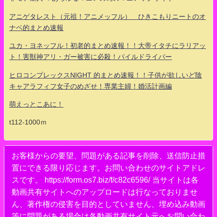
アニゲタレスト（元祖！アニメッフル） ひきこもりニートのオ
ナベ的まとめ速報
ユカ・ヨネッフル！初老的まとめ速報！！大帝イタチにラリアッ
ト！害獣神アリ・ガー被害に必殺！パイルドライバー
ヒロコンプレックスNIGHT 的まとめ速報！！子供が欲しいど陰
キャアラフィフ女子のめざせ！専業主婦！婚活計画編
萌えっとこあに！
t112-1000ｍ
お客様からの要望、問題がある記事を削除、送信防止措
置にできる限り応じます。お問い合わせのサイトアドレ
スです。 https://form.os7.biz/f/c82c6596/ 当サイトは各
動画共有サイトへのアップロードは行なっておりませ
ん、著作権の侵害を目的としていません、埋め込み動画
等に問題がある場合は各動画共有サイト元へお問い合わ