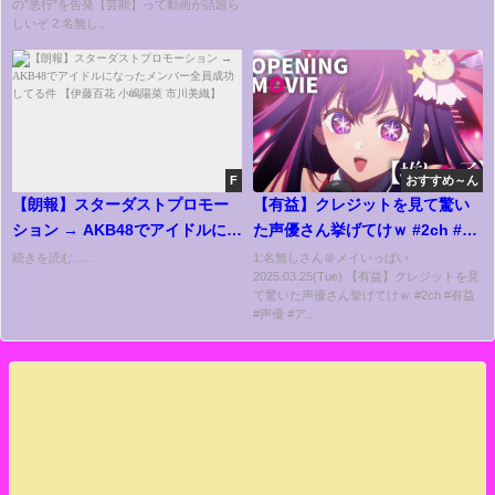
の”悪行”を告発【芸能】って動画が話題ら
しいぞ 2:名無し...
F
おすすめ～ん
【朗報】スターダストプロモー
【有益】クレジットを見て驚い
ション → AKB48でアイドルにな
た声優さん挙げてけｗ #2ch #有
ったメンバー全員成功してる件
益 #声優 #アニメ
続きを読む......
1:名無しさん＠メイいっぱい
2025.03.25(Tue) 【有益】クレジットを見
【伊藤百花 小嶋陽菜 市川美織】
て驚いた声優さん挙げてけｗ #2ch #有益
#声優 #ア...