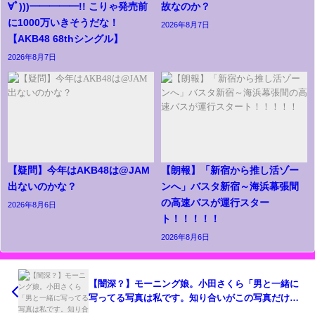
∀ﾟ)))━━━━━!! こりゃ発売前
故なのか？
に1000万いきそうだな！
2026年8月7日
【AKB48 68thシングル】
2026年8月7日
【疑問】今年はAKB48は@JAM
【朗報】「新宿から推し活ゾー
出ないのかな？
ンへ」バスタ新宿～海浜幕張間
の高速バスが運行スター
2026年8月6日
ト！！！！！
2026年8月6日
【闇深？】モーニング娘。小田さくら「男と一緒に
写ってる写真は私です。知り合いがこの写真だけUP
した」【ネット上に男性との2ショット流出で釈明＆