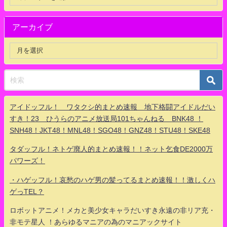
アーカイブ
アイドッフル！ ワタクシ的まとめ速報 地下格闘アイドルだい
すき！23 ひうらのアニメ放送局101ちゃんねる BNK48 ！
SNH48！JKT48！MNL48！SGO48！GNZ48！STU48！SKE48
タダッフル！ネトゲ廃人的まとめ速報！！ネット乞食DE2000万
パワーズ！
・ハゲッフル！哀愁のハゲ男の髪ってるまとめ速報！！激しくハ
ゲっTEL？
ロボットアニメ！メカと美少女キャラだいすき永遠の非リア充・
非モテ星人 ！あらゆるマニアの為のマニアックサイト