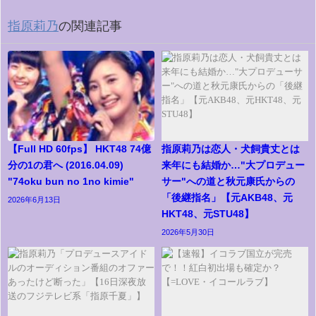
指原莉乃
の関連記事
【Full HD 60fps】 HKT48 74億
指原莉乃は恋人・犬飼貴丈とは
分の1の君へ (2016.04.09)
来年にも結婚か…"大プロデュー
"74oku bun no 1no kimie"
サー"への道と秋元康氏からの
「後継指名」【元AKB48、元
2026年6月13日
HKT48、元STU48】
2026年5月30日