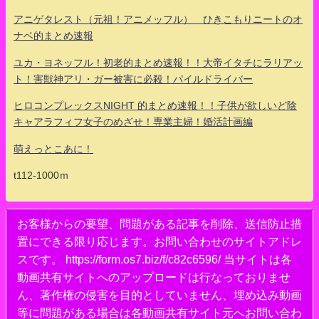
アニゲタレスト（元祖！アニメッフル） ひきこもりニートのオ
ナベ的まとめ速報
ユカ・ヨネッフル！初老的まとめ速報！！大帝イタチにラリアッ
ト！害獣神アリ・ガー被害に必殺！パイルドライバー
ヒロコンプレックスNIGHT 的まとめ速報！！子供が欲しいど陰
キャアラフィフ女子のめざせ！専業主婦！婚活計画編
萌えっとこあに！
t112-1000ｍ
お客様からの要望、問題がある記事を削除、送信防止措
置にできる限り応じます。お問い合わせのサイトアドレ
スです。 https://form.os7.biz/f/c82c6596/ 当サイトは各
動画共有サイトへのアップロードは行なっておりませ
ん、著作権の侵害を目的としていません、埋め込み動画
等に問題がある場合は各動画共有サイト元へお問い合わ