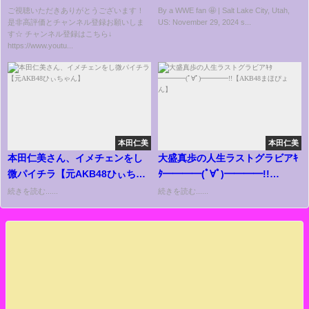
包丁で…【蝶野正洋】
ご視聴いただきありがとうございます！
By a WWE fan 🤩 | Salt Lake City, Utah,
是非高評価とチャンネル登録お願いしま
US: November 29, 2024 s...
す☆ チャンネル登録はこちら↓
https://www.youtu...
本田仁美
本田仁美
本田仁美さん、イメチェンをし
大盛真歩の人生ラストグラビアｷ
微パイチラ【元AKB48ひぃちゃ
ﾀ━━━━(ﾟ∀ﾟ)━━━━!!
ん】
【AKB48まほぴょん】
続きを読む......
続きを読む......