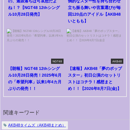
の、選抜落ちは可哀想だよ
倒的なスター性を持ち合わせ
ね！？【NGT48 12thシング
立ち振る舞いや言葉選びが毎
ル10月28日発売】
回120点のアイドル【AKB48
いともも】
NGT48
AKB48
【朗報】NGT48 12thシング
【速報】AKB48「夢のポップ
ル10月28日発売！2025年6月
スター」初日公演のセットリ
の「希望列車」以来1年4カ月
ストはコチラ！感想まと
ぶりの発売！！
め！！【2026年8月7日(金)】
関連キーワード
AKB48タイムズ（AKB48まとめ）