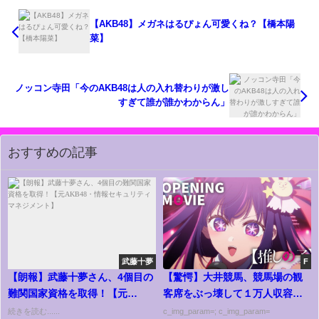
【AKB48】メガネはるぴょん可愛くね？【橋本陽
菜】
ノッコン寺田「今のAKB48は人の入れ替わりが激し
すぎて誰が誰かわからん」
おすすめの記事
武藤十夢
F
【朗報】武藤十夢さん、4個目の
【驚愕】大井競馬、競馬場の観
難関国家資格を取得！【元
客席をぶっ壊して１万人収容ア
AKB48・情報セキュリティマネ
リーナ建設ｗｗｗｗｗｗ
続きを読む......
c_img_param=; c_img_param=