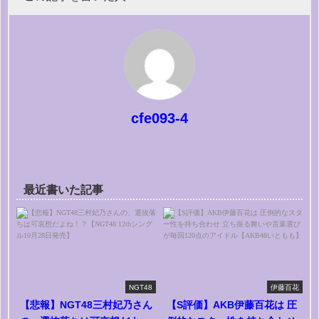
cfe093-4
最近書いた記事
NGT48
伊藤百花
【悲報】NGT48三村妃乃さん
【S評価】AKB伊藤百花は 圧