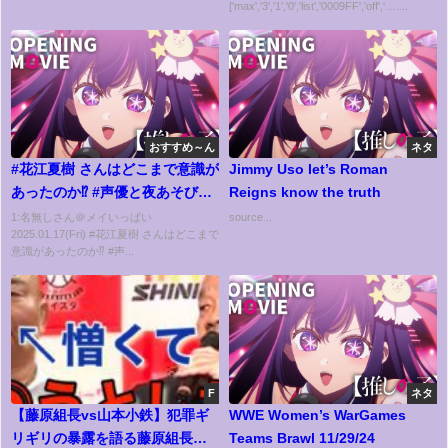
['max','3','1','0','list','0009FF','off','…....
ジメント】
おすすめ～ん
ネタ
#花江夏樹 さんはどこまで意識が
Jimmy Uso let’s Roman
あったのか⁉️ #声優と夜あそび大
Reigns know the truth
忘年会SP を振り返り📷 #浪川大
1:名無しさん＠メイいっぱい
source...
2025.01.17(Fri) #花江夏樹 さんはどこまで
輔 #浪川花江と夜あそび #声優と
意識があったのか⁉️ #声...
夜あそび #shorts
F
ネタ
【藤原組長vs山本小鉄】犯罪ギ
WWE Women’s WarGames
リギリの暴露を語る藤原組長。
Teams Brawl 11/29/24