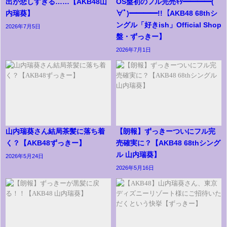
出が悲しすぎる……【AKB48山
OS盤初のフル完売ｷﾀ━━━━(ﾟ
内瑞葵】
∀ﾟ)━━━━!!【AKB48 68thシ
ングル「好きish」Official Shop
2026年7月5日
盤・ずっきー】
2026年7月1日
山内瑞葵さん結局茶髪に落ち着
【朗報】ずっきーついにフル完
く？【AKB48ずっきー】
売確実に？【AKB48 68thシング
ル 山内瑞葵】
2026年5月24日
2026年5月16日