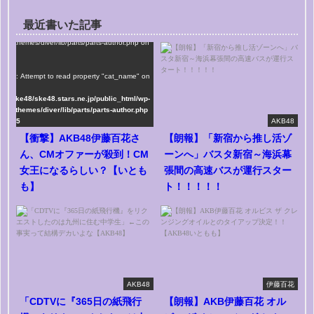
最近書いた記事
me/ske48/ske48.stars.ne.jp/public_html/wp-
tent/themes/diver/lib/parts/parts-author.php on
e
75
rning
: Attempt to read property "cat_name" on
ng in
me/ske48/ske48.stars.ne.jp/public_html/wp-
tent/themes/diver/lib/parts/parts-author.php
line
75
AKB48
【衝撃】AKB48伊藤百花さ
【朗報】「新宿から推し活ゾ
ん、CMオファーが殺到！CM
ーンへ」バスタ新宿～海浜幕
女王になるらしい？【いとも
張間の高速バスが運行スター
も】
ト！！！！！
AKB48
伊藤百花
「CDTVに『365日の紙飛行
【朗報】AKB伊藤百花 オル