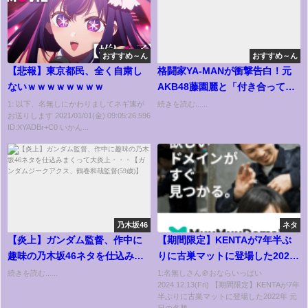
おすすめ～ん
おすすめ～ん
【悲報】東京都民、全く自粛し
格闘家YA-MANが衝撃告白！元
ないｗｗｗｗｗｗｗｗ
AKB48藤園麗と「付き合ってま
した」
1: 以下、名無しにかわりましてネギ速が
続きを読む......
お送りします 2021/01/01(金) 09:05:26.596
ID:XYADBr+C0 いかん...
乃木坂46
ネタ
【炎上】ガンダム監督、作中に
【期間限定】KENTAが7年半ぶ
趣味の乃木坂46ネタを仕込みま
りに古巣マットに登場した2022
くって大炎上・・・【ガンダム
年 元日の名勝負を特別プレイバ
続きを読む......
1:名無しさん＠おならいっぱい
2024.12.13(Fri) 【期間限定】KENTAが7年
ジークアクス、鶴巻和哉監督(59
ック！ 📅 2025年1月1日(水) 日
半ぶりに古巣マットに登場した2022年 元
歳)】
本武道館チケット発売中
日の名勝...