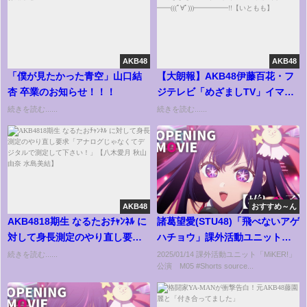
AKB48
AKB48
「僕が見たかった青空」山口結
【大朗報】AKB48伊藤百花・フ
杏 卒業のお知らせ！！！
ジテレビ「めざましTV」イマド
キガール就任キタ━━(((ﾟ
続きを読む......
続きを読む......
∀ﾟ)))━━━━━!!【いともも】
AKB48
おすすめ～ん
AKB4818期生 なるたおﾁｬﾝﾈﾙ に
諸葛望愛(STU48)「飛べないアゲ
対して身長測定のやり直し要求
ハチョウ」課外活動ユニット
「アナログじゃなくてデジタル
「MiKER!」公演 #STU48
続きを読む......
2025/01/14 課外活動ユニット「MiKER!」
公演 M05 #Shorts source...
で測定して下さい！」【八木愛
月 秋山由奈 水島美結】