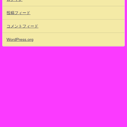
投稿フィード
コメントフィード
WordPress.org
80'sアイドッフル！ ワタクシ的まとめ速報 地下格闘アイドルだいすき！
23 ひうらのアニメ放送局101ちゃんねる BNK48 ！SNH48！JKT48！
MNL48！SGO48！GNZ48！STU48！SKE48 프로듀스 48 All Rights
Reserved.