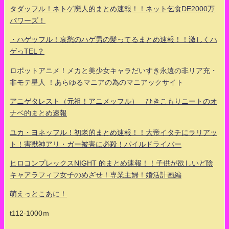
タダッフル！ネトゲ廃人的まとめ速報！！ネット乞食DE2000万
パワーズ！
・ハゲッフル！哀愁のハゲ男の髪ってるまとめ速報！！激しくハ
ゲっTEL？
ロボットアニメ！メカと美少女キャラだいすき永遠の非リア充・
非モテ星人 ！あらゆるマニアの為のマニアックサイト
アニゲタレスト（元祖！アニメッフル） ひきこもりニートのオ
ナベ的まとめ速報
ユカ・ヨネッフル！初老的まとめ速報！！大帝イタチにラリアッ
ト！害獣神アリ・ガー被害に必殺！パイルドライバー
ヒロコンプレックスNIGHT 的まとめ速報！！子供が欲しいど陰
キャアラフィフ女子のめざせ！専業主婦！婚活計画編
萌えっとこあに！
t112-1000ｍ