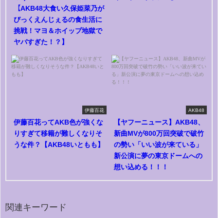
【AKB48大食い久保姫菜乃が
びっくえんじぇるの食生活に
挑戦！マヨ＆ホイップ地獄で
ヤバすぎた！？】
伊藤百花
AKB48
伊藤百花ってAKB色が強くな
【ヤフーニュース】AKB48、
りすぎて移籍が難しくなりそ
新曲MVが800万回突破で破竹
うな件？【AKB48いともも】
の勢い「いい波が来ている」
新公演に夢の東京ドームへの
想い込める！！！
関連キーワード