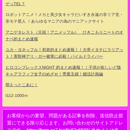
ゲっTEL？
ロボットアニメ！メカと美少女キャラだいすき永遠の非リア充・
非モテ星人 ！あらゆるマニアの為のマニアックサイト
アニゲタレスト（元祖！アニメッフル） ひきこもりニートのオ
ナベ的まとめ速報
ユカ・ヨネッフル！初老的まとめ速報！！大帝イタチにラリアッ
ト！害獣神アリ・ガー被害に必殺！パイルドライバー
ヒロコンプレックスNIGHT 的まとめ速報！！子供が欲しいど陰
キャアラフィフ女子のめざせ！専業主婦！婚活計画編
萌えっとこあに！
t112-1000ｍ
お客様からの要望、問題がある記事を削除、送信防止措
置にできる限り応じます。お問い合わせのサイトアドレ
スです。 https://form.os7.biz/f/c82c6596/ 当サイトは各