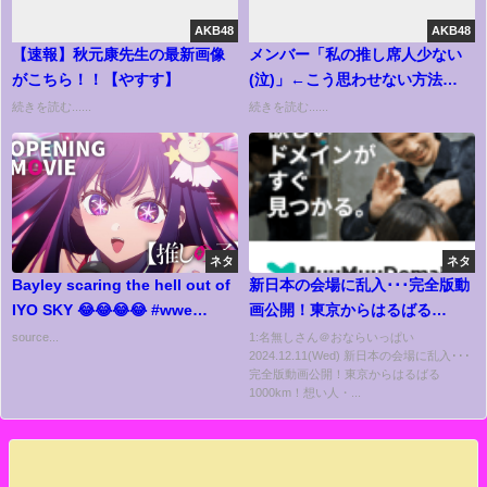
AKB48
AKB48
【速報】秋元康先生の最新画像
メンバー「私の推し席人少ない
がこちら！！【やすす】
(泣)」←こう思わせない方法
【AKB48 推しが「好きish」コ
続きを読む......
続きを読む......
ンサート】
ネタ
ネタ
Bayley scaring the hell out of
新日本の会場に乱入･･･完全版動
IYO SKY 😂😂😂😂 #wwe
画公開！東京からはるばる
#wrestling #bayley #iyosky
1000km！想い人・KENTAを振
source...
1:名無しさん＠おならいっぱい
2024.12.11(Wed) 新日本の会場に乱入･･･
#wweraw #smackdown
り向かせる旅の記録！鶏飯＆鹿
完全版動画公開！東京からはるばる
児島ラーメン。1.1日本武道館大
1000km！想い人・...
会 拳王vsKENTA決定！