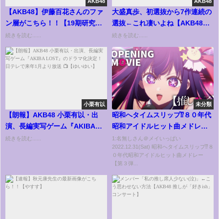
AKB48
AKB48
【AKB48】伊藤百花さんのファ
大盛真歩、初選抜から7作連続の
ン層がこちら！！【19期研究生
選抜←これ凄いよね【AKB48
いともも】
65thシングルまほぴょん】
続きを読む......
続きを読む......
小栗有以
未分類
【朗報】AKB48 小栗有以・出
昭和へタイムスリップ⁉８０年代
演、長編実写ゲーム『AKIBA
昭和アイドルヒット曲メドレー
LOST』のドラマ化決定！ 日テ
【第３弾】
続きを読む......
1:名無しさん＠メイいっぱい
2022.12.31(Sat) 昭和へタイムスリップ⁉８
レで来年1月より放送 📺【ゆいゆ
０年代昭和アイドルヒット曲メドレー
い】
【第３弾...