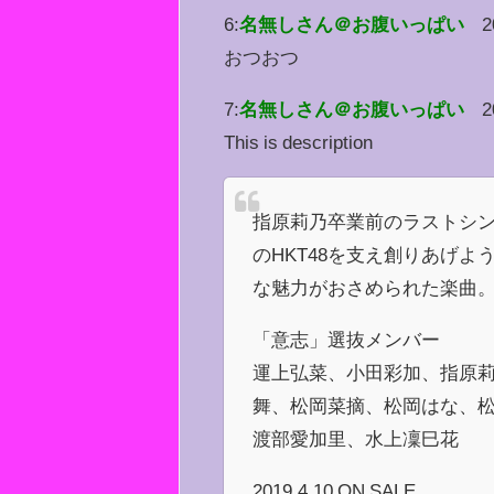
6:
名無しさん＠お腹いっぱい
2
おつおつ
7:
名無しさん＠お腹いっぱい
2
This is description
指原莉乃卒業前のラストシン
のHKT48を支え創りあげよ
な魅力がおさめられた楽曲
「意志」選抜メンバー
運上弘菜、小田彩加、指原
舞、松岡菜摘、松岡はな、
渡部愛加里、水上凜巳花
2019.4.10 ON SALE