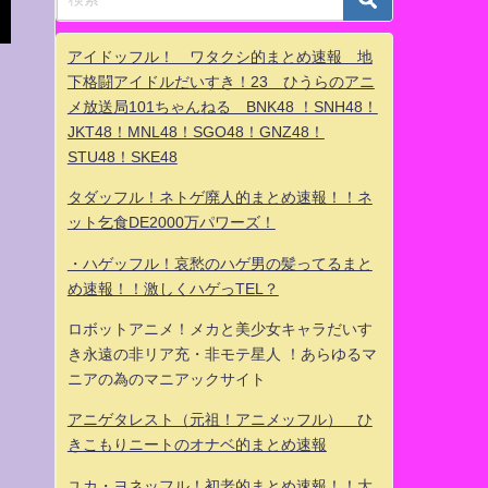
アイドッフル！ ワタクシ的まとめ速報 地
下格闘アイドルだいすき！23 ひうらのアニ
メ放送局101ちゃんねる BNK48 ！SNH48！
JKT48！MNL48！SGO48！GNZ48！
STU48！SKE48
タダッフル！ネトゲ廃人的まとめ速報！！ネ
ット乞食DE2000万パワーズ！
・ハゲッフル！哀愁のハゲ男の髪ってるまと
め速報！！激しくハゲっTEL？
ロボットアニメ！メカと美少女キャラだいす
き永遠の非リア充・非モテ星人 ！あらゆるマ
ニアの為のマニアックサイト
アニゲタレスト（元祖！アニメッフル） ひ
きこもりニートのオナベ的まとめ速報
ユカ・ヨネッフル！初老的まとめ速報！！大