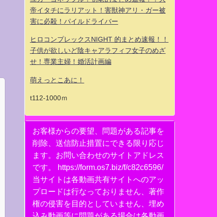
帝イタチにラリアット！害獣神アリ・ガー被
害に必殺！パイルドライバー
ヒロコンプレックスNIGHT 的まとめ速報！！
子供が欲しいど陰キャアラフィフ女子のめざ
せ！専業主婦！婚活計画編
萌えっとこあに！
t112-1000ｍ
お客様からの要望、問題がある記事を
削除、送信防止措置にできる限り応じ
ます。お問い合わせのサイトアドレス
です。 https://form.os7.biz/f/c82c6596/
当サイトは各動画共有サイトへのアッ
プロードは行なっておりません、著作
権の侵害を目的としていません、埋め
込み動画等に問題がある場合は各動画