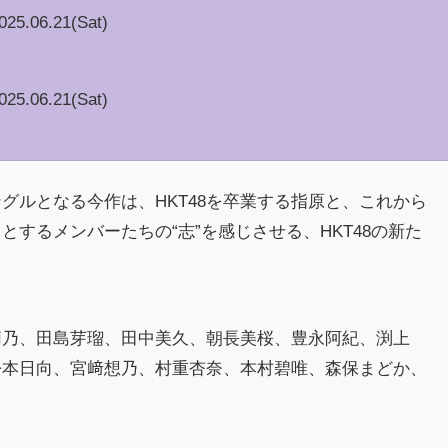
025.06.21(Sat)
025.06.21(Sat)
グルとなる今作は、HKT48を卒業する指原と、これから
うとするメンバーたちの“志”を感じさせる、HKT48の新た
。
莉乃、田島芽瑠、田中美久、朝長美桜、豊永阿紀、渕上
松本日向、宮﨑想乃、村重杏奈、本村碧唯、森保まどか、