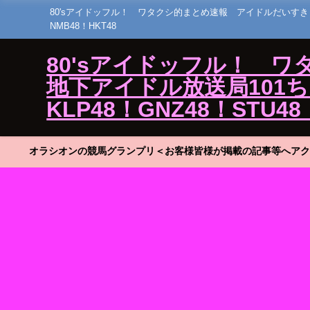
80'sアイドッフル！ ワタクシ的まとめ速報 アイドルだいすき！23 ひ
NMB48！HKT48
80'sアイドッフル！ 
地下アイドル放送局101ちゃん
KLP48！GNZ48！STU48
オラシオンの競馬グランプリ＜お客様皆様が掲載の記事等へアク