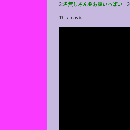
2:
名無しさん＠お腹いっぱい
2
This movie