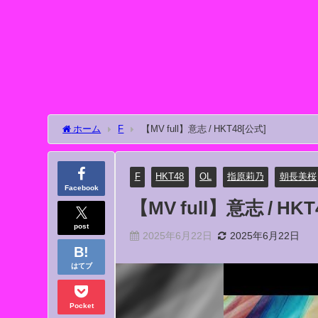
ホーム
F
【MV full】意志 / HKT48[公式]
F
HKT48
OL
指原莉乃
朝長美桜
Facebook
【MV full】意志 / HK
post
2025年6月22日
2025年6月22日
はてブ
Pocket