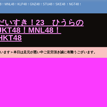
48！KLP48！GNZ48！STU48！SKE48 ！NGT48！
だいすき！23 ひうらの
KT48！MNL48！
HKT48
います＞本日は足元が悪い中ご足労頂き誠に有難うございます。