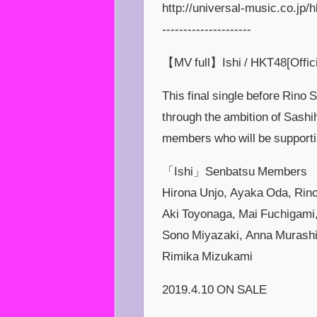
http://universal-music.co.jp/
---------------------
【MV full】Ishi / HKT48[Offici
This final single before Rin
through the ambition of Sashi
members who will be supporti
「Ishi」Senbatsu Members
Hirona Unjo, Ayaka Oda, Rin
Aki Toyonaga, Mai Fuchigami
Sono Miyazaki, Anna Murashi
Rimika Mizukami
2019.4.10 ON SALE