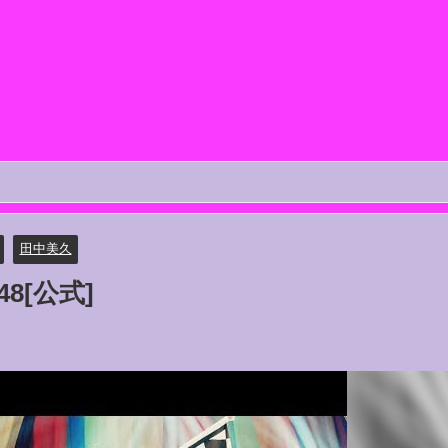
田中美久
T48[公式]