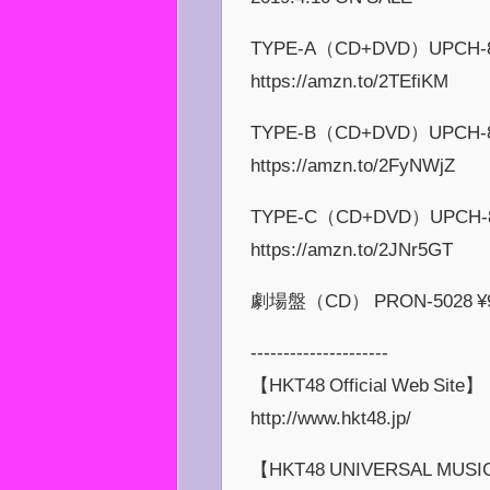
TYPE-A（CD+DVD）UPCH-805
https://amzn.to/2TEfiKM
TYPE-B（CD+DVD）UPCH-805
https://amzn.to/2FyNWjZ
TYPE-C（CD+DVD）UPCH-80
https://amzn.to/2JNr5GT
劇場盤（CD） PRON-5028 ¥9
---------------------
【HKT48 Official Web Site】
http://www.hkt48.jp/
【HKT48 UNIVERSAL MUSIC O