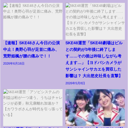
【速報】SKE48さん今日の公演
SKE48運営「SKE48劇場はビル
中止！奥野心羽が足首に痛み、
との契約が3年後に終了しま
荒野姫楓が腰の痛みで！！
す……その後は吟味しながら考
えます…」【ヨドバシカメラが
2026年6月16日
サンシャインサカエを買収した
影響は？ 大出悠史社長を直撃】
2026年5月8日