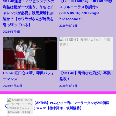
SKE48運営「アソビシステムの
【Full HD 60fps】 HKT48 12秒
利益は桁が一つ違う。うちはチ
＜フルコーラス歌詞付＞
ャレンジが必要」秋元康離れ加
(2015.05.16) 5th Single
速か？【カワラボさんが時代を
"12seconds"
引っ張っている】
2026年5月1日
2026年5月4日
HKT48江口心々華、即興パフォ
【SKE48】青海ひな乃が、卒業
ーマンス
発表！！
2026年4月30日
2026年4月3日
【AKB48】れみひゅー宛にマーラータンが240個届
くｗｗｗ【徳永羚海・坂川陽香】