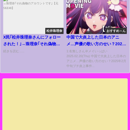
松井珠理奈
おすすめ～ん
X民｢松井珠理奈さんにフォロー
中国で大炎上した日本のアニ
された！｣→珠理奈｢それ偽物の
メ…声優の歌い方のせい？2025
アカウントです｣【元SKE48】
年2月中旬プチ炎上事件9選【反
続きを読む......
1:名無しさん＠メイいっぱい
2025.02.20(Thu) 中国で大炎上した日本の
応集】
アニメ…声優の歌い方のせい？2025年2月
中旬プチ炎上事件...