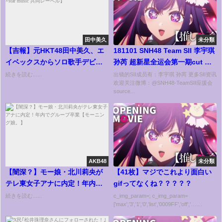
田中美久
未分類
【吉報】元HKT48田中美久、エ
181101 SNH48 Team SII 李宇琪
イベックスからソロ歌手デビュ
孙芮 超新星全运会第一期cut 成
ー決定！【エイベックス×star
员见面
続きを読む......
出镜的SII成员有：李宇琪 孙芮 更多SII资讯
欢迎关注微博：@SNH48-TeamSII应援会
music 共同レーベル】
source...
AKB48
未分類
【闇深？】モー娘・北川莉央が
【41枚】マジでこれより面白い
テレ東女子アナに内定！年内で
gifってなくね？？？？？
グループ卒業【モーニング
続きを読む......
c_img_param=; c_img_param=
['max','3','1','0','list','0009FF','off','…....
娘。】