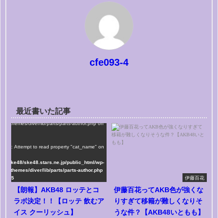
cfe093-4
最近書いた記事
me/ske48/ske48.stars.ne.jp/public_html/wp-
tent/themes/diver/lib/parts/parts-author.php on
e
75
rning
: Attempt to read property "cat_name" on
ng in
me/ske48/ske48.stars.ne.jp/public_html/wp-
tent/themes/diver/lib/parts/parts-author.php
line
75
伊藤百花
【朗報】AKB48 ロッテとコ
伊藤百花ってAKB色が強くな
ラボ決定！！【ロッテ 飲むア
りすぎて移籍が難しくなりそ
イス クーリッシュ】
うな件？【AKB48いともも】