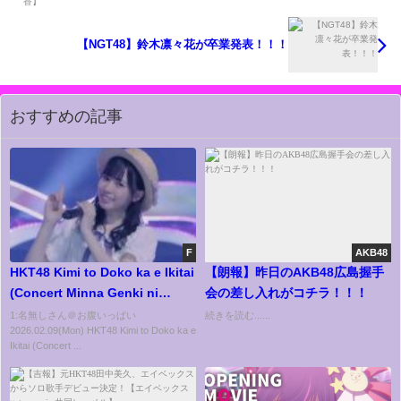
【NGT48】鈴木凛々花が卒業発表！！！
おすすめの記事
F
AKB48
HKT48 Kimi to Doko ka e Ikitai
【朗報】昨日のAKB48広島握手
(Concert Minna Genki ni
会の差し入れがコチラ！！！
Shitotta 2021)
1:名無しさん＠お腹いっぱい
続きを読む......
2026.02.09(Mon) HKT48 Kimi to Doko ka e
Ikitai (Concert ...