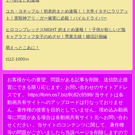
ナベ的まとめ速報
ユカ・ヨネッフル！初老的まとめ速報！！大帝イタチにラリアッ
ト！害獣神アリ・ガー被害に必殺！パイルドライバー
ヒロコンプレックスNIGHT 的まとめ速報！！子供が欲しいど陰
キャアラフィフ女子のめざせ！専業主婦！婚活計画編
萌えっとこあに！
t112-1000ｍ
お客様からの要望、問題がある記事を削除、送信防止措
置にできる限り応じます。お問い合わせのサイトアドレ
スです。 https://form.os7.biz/f/c82c6596/ 当サイトは各
動画共有サイトへのアップロードは行なっておりませ
ん、著作権の侵害を目的としていません、埋め込み動画
等に問題がある場合は各動画共有サイト元へお問い合わ
せください 。当サイトのコンテンツに関して、著作権
等の問題がございましたら当該ページを削除しますので