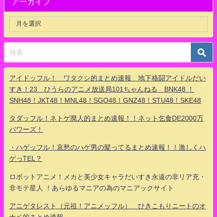
アーカイブ
アイドッフル！ ワタクシ的まとめ速報 地下格闘アイドルだい
すき！23 ひうらのアニメ放送局101ちゃんねる BNK48 ！
SNH48！JKT48！MNL48！SGO48！GNZ48！STU48！SKE48
タダッフル！ネトゲ廃人的まとめ速報！！ネット乞食DE2000万
パワーズ！
・ハゲッフル！哀愁のハゲ男の髪ってるまとめ速報！！激しくハ
ゲっTEL？
ロボットアニメ！メカと美少女キャラだいすき永遠の非リア充・
非モテ星人 ！あらゆるマニアの為のマニアックサイト
アニゲタレスト（元祖！アニメッフル） ひきこもりニートのオ