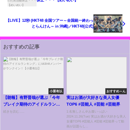
休止・・・【めいめい】
【LIVE】12秒 (HKT48 全国ツアー～全国統一終わっ
とらんけん～ in 沖縄)／HKT48[公式]
おすすめの記事
小栗有以
おすすめ～ん
【朗報】有野晋哉が選ぶ「今年
実はお酒が大好きな美人女優
ブレイク期待のアイドルランキ
TOP6 #芸能人 #芸能 #芸能界
ング」にAKB48メンバーがラン
続きを読む......
1:名無しさん＠お腹いっぱい
2024.11.26(Tue) 実はお酒が大好きな美人
クイン！【小栗有以】
女優TOP6 #芸能人 #芸能 #芸能界って動
画が話題らし...