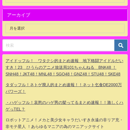
アーカイブ
アイドッフル！ ワタクシ的まとめ速報 地下格闘アイドルだい
すき！23 ひうらのアニメ放送局101ちゃんねる BNK48 ！
SNH48！JKT48！MNL48！SGO48！GNZ48！STU48！SKE48
タダッフル！ネトゲ廃人的まとめ速報！！ネット乞食DE2000万
パワーズ！
・ハゲッフル！哀愁のハゲ男の髪ってるまとめ速報！！激しくハ
ゲっTEL？
ロボットアニメ！メカと美少女キャラだいすき永遠の非リア充・
非モテ星人 ！あらゆるマニアの為のマニアックサイト