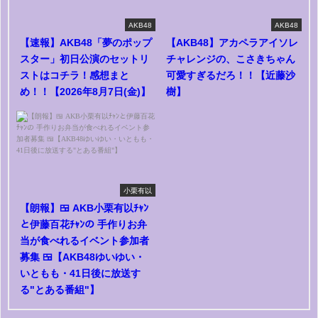
AKB48
AKB48
【速報】AKB48「夢のポップ
【AKB48】アカペラアイソレ
スター」初日公演のセットリ
チャレンジの、こさきちゃん
ストはコチラ！感想まと
可愛すぎるだろ！！【近藤沙
め！！【2026年8月7日(金)】
樹】
小栗有以
【朗報】🍱 AKB小栗有以ﾁｬﾝ
と伊藤百花ﾁｬﾝの 手作りお弁
当が食べれるイベント参加者
募集 🍱【AKB48ゆいゆい・
いともも・41日後に放送す
る"とある番組"】