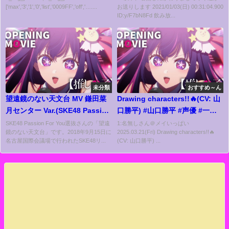
['max','3','1','0','list','0009FF','off','…....
お送りします 2021/01/03(日) 00:31:04.900
ID:y/F7bN8Fd 飲み放...
未分類
おすすめ～ん
望遠鏡のない天文台 MV 鎌田菜
Drawing characters!!🔥(CV: 山
月センター Var.(SKE48 Passion
口勝平) #山口勝平 #声優 #一発
For You選抜)
描き
SKE48 Passion For You選抜さんの「望遠
1:名無しさん＠メイいっぱい
鏡のない天文台」です。2018年9月15日に
2025.03.21(Fri) Drawing characters!!🔥
名古屋国際会議場で行われたSKE48リ...
(CV: 山口勝平) ...