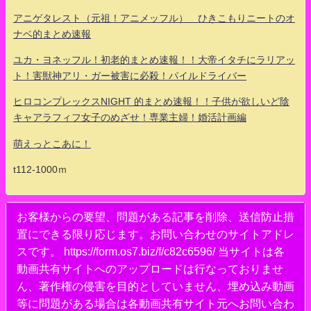
アニゲタレスト（元祖！アニメッフル） ひきこもりニートのオ
ナベ的まとめ速報
ユカ・ヨネッフル！初老的まとめ速報！！大帝イタチにラリアッ
ト！害獣神アリ・ガー被害に必殺！パイルドライバー
ヒロコンプレックスNIGHT 的まとめ速報！！子供が欲しいど陰
キャアラフィフ女子のめざせ！専業主婦！婚活計画編
萌えっとこあに！
t112-1000ｍ
お客様からの要望、問題がある記事を削除、送信防止措
置にできる限り応じます。お問い合わせのサイトアドレ
スです。 https://form.os7.biz/f/c82c6596/ 当サイトは各
動画共有サイトへのアップロードは行なっておりませ
ん、著作権の侵害を目的としていません、埋め込み動画
等に問題がある場合は各動画共有サイト元へお問い合わ