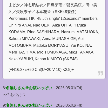
まどか／神志那結衣／田島芽瑠／朝長美桜／田中美
久／矢吹奈子／木本花音（SKE48兼任）
Performers: HKT48 5th single"12seconds" members
Chihiro ANAI, Nao UEKI, Aika OHTA, Haruka
KODAMA, Rino SASHIHARA, Natsumi MATSUOKA,
Sakura MIYAWAKI, Anna MURASHIGE, Aoi
MOTOMURA, Madoka MORIYASU, Yui KOJINA,
Meru TASHIMA, Mio TOMONAGA, Miku TANAKA,
Nako YABUKI, Kanon KIMOTO (SKE48)
(FN16.2k s+30 Cnt(U+20 V-10) K2.8)+
8:
名無しさん＠お腹いっぱい
2026.05.01(Fri)
>>7 おつおつ
9:
名無しさん＠お腹いっぱい
2026.05.01(Fri)