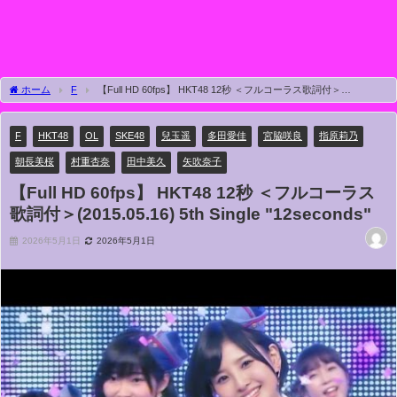
ホーム
F
【Full HD 60fps】 HKT48 12秒 ＜フルコーラス歌詞付＞
(2015.05.16) 5th Single "12seconds"
F
HKT48
OL
SKE48
兒玉遥
多田愛佳
宮脇咲良
指原莉乃
朝長美桜
村重杏奈
田中美久
矢吹奈子
【Full HD 60fps】 HKT48 12秒 ＜フルコーラス
歌詞付＞(2015.05.16) 5th Single "12seconds"
2026年5月1日
2026年5月1日