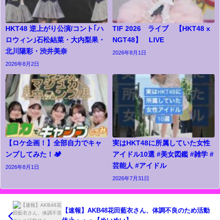
HKT48 逆上がり公演/コント｢ハ
TIF 2026 ライブ 【HKT48 x
ロウィン｣石松結菜・大内梨果・
NGT48】 LIVE
北川陽彩・渋井美奈
2026年8月1日
2026年8月2日
【ロケ企画！】全部自力でキャ
実はHKT48に所属していた女性
ンプしてみた！🏕️
アイドル10選 #美女図鑑 #雑学 #
芸能人 #アイドル
2026年8月1日
2026年7月31日
【速報】AKB48花田藍衣さん、体調不良のため活動