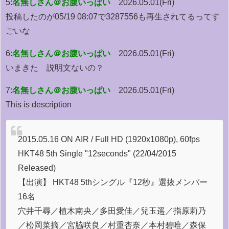
5:
名無しさん＠お腹いっぱい
2026.05.01(Fri)
投稿したのが05/19 08:07で3287556も再生されてるってす
ごいな
6:
名無しさん＠お腹いっぱい
2026.05.01(Fri)
いまきた 説明文ないの？
7:
名無しさん＠お腹いっぱい
2026.05.01(Fri)
This is description
2015.05.16 ON AIR / Full HD (1920x1080p), 60fps
HKT48 5th Single "12seconds" (22/04/2015
Released)
【出演】 HKT48 5thシングル『12秒』選抜メンバー
16名
穴井千尋／植木南央／多田愛佳／兒玉遥／指原莉乃
／松岡菜摘／宮脇咲良／村重杏奈／本村碧唯／森保