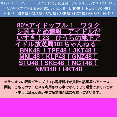
80'sアイドッフル！ ワタクシ的まとめ速報 アイドルだいすき！23 ひう
らの地下アイドル放送局101ちゃんねる BNK48 ！TPE48！JKT48！
MNL48！KLP48！GNZ48！STU48！SKE48 ！NGT48！NMB48！HKT48
80'sアイドッフル！ ワタク
シ的まとめ速報 アイドルだ
いすき！23 ひうらの地下ア
イドル放送局101ちゃんねる
BNK48 ！TPE48！JKT48！
MNL48！KLP48！GNZ48！
STU48！SKE48 ！NGT48！
NMB48！HKT48
オラシオンの競馬グランプリ＜お客様皆様が掲載の記事等へアクセス、
閲覧、こちらのサービスを利用される事でかろうじて運営できています
＞本日は足元が悪い中ご足労頂き誠に有難うございます。