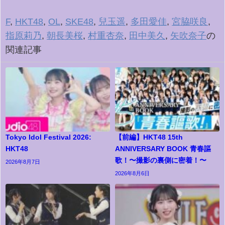
F
,
HKT48
,
OL
,
SKE48
,
兒玉遥
,
多田愛佳
,
宮脇咲良
,
指原莉乃
,
朝長美桜
,
村重杏奈
,
田中美久
,
矢吹奈子
の
関連記事
Tokyo Idol Festival 2026:
【前編】HKT48 15th
HKT48
ANNIVERSARY BOOK 青春謳
歌！〜撮影の裏側に密着！〜
2026年8月7日
2026年8月6日