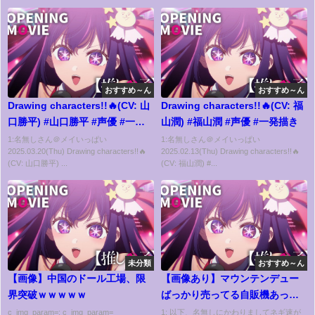
おすすめ～ん
おすすめ～ん
Drawing characters!!🔥(CV: 山
Drawing characters!!🔥(CV: 福
口勝平) #山口勝平 #声優 #一発
山潤) #福山潤 #声優 #一発描き
描き
1:名無しさん＠メイいっぱい
1:名無しさん＠メイいっぱい
2025.03.20(Thu) Drawing characters!!🔥
2025.02.13(Thu) Drawing characters!!🔥
(CV: 山口勝平) ...
(CV: 福山潤) #...
未分類
おすすめ～ん
【画像】中国のドール工場、限
【画像あり】マウンテンデュー
界突破ｗｗｗｗｗ
ばっかり売ってる自販機あった
んだがｗｗｗｗｗｗｗｗ
c_img_param=; c_img_param=
1: 以下、名無しにかわりましてネギ速が