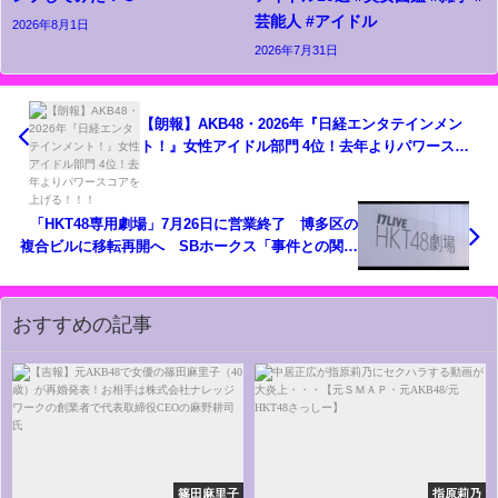
芸能人 #アイドル
2026年8月1日
2026年7月31日
【朗報】AKB48・2026年『日経エンタテインメン
ト！』女性アイドル部門 4位！去年よりパワースコ
アを上げる！！！
「HKT48専用劇場」7月26日に営業終了 博多区の
複合ビルに移転再開へ SBホークス「事件との関連
はない」 福岡
おすすめの記事
篠田麻里子
指原莉乃