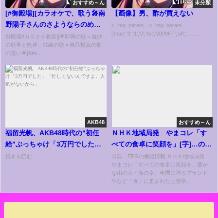
おすすめ～ん
未分類
[#御殿場][カラオケで、歌う🎤南
【画像】男、酢が買えない
野陽子さんのさようならのめま
c_img_param=; c_img_param=
['max','3','1','0','list','0009FF','off','…....
い カラオケ練習02🌟発信責任
御殿場#カラオケ教室][🌟即興の歌＝遊び
の歌🌟と熟達、鍛練の歌＝自己投資の歌
者🌟音程正確に強い🌟熟達大村
の違い🌟[&#x...
カラオケ歌唱教室🌟][#御殿場]
AKB48
おすすめ～ん
福留光帆、AKB48時代の“初任
ＮＨＫ地域局発 やまコレ「す
給”ぶっちゃけ「3万円でした」
べての食卓に笑顔を」[字]…の番
「忙しくないんですよ。人気が
組内容解析まとめ
続きを読む......
出典：EPGの番組情報 ＮＨＫ地域局発
やまコレ「すべての食卓に笑顔を」豊か
ないから」
な山の幸・海の幸、全国に誇るブランド
牛など「食」に恵まれた山形県...