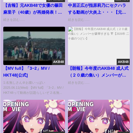
【吉報】元AKB48で女優の篠田
中居正広が指原莉乃にセクハラ
麻里子（40歳）が再婚発表！お
する動画が大炎上・・・【元Ｓ
相手は株式会社ナレッジワーク
ＭＡＰ・元AKB48/元HKT48さっ
続きを読む......
続きを読む......
の創業者で代表取締役CEOの麻
しー】
野耕司氏
AKB48
AKB48
【MV full】「3−2」MV /
【朗報】今年度のAKB48 成人式
HKT48[公式]
（２０歳の集い）メンバーが豪
華すぎる 👘【2026年 二十歳のつ
1:名無しさん＠お腹いっぱい
続きを読む......
2025.06.11(Wed) 【MV full】「3−2」MV /
どい】
HKT48って動画が話題らしいぞ 2:名無...