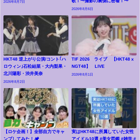
歌！〜撮影の裏側に密着！〜
2026年8月7日
2026年8月6日
HKT48 逆上がり公演/コント｢ハ
TIF 2026 ライブ 【HKT48 x
ロウィン｣石松結菜・大内梨果・
NGT48】 LIVE
北川陽彩・渋井美奈
2026年8月1日
2026年8月2日
【ロケ企画！】全部自力でキャ
実はHKT48に所属していた女性
ンプしてみた！🏕️
アイドル10選 #美女図鑑 #雑学 #