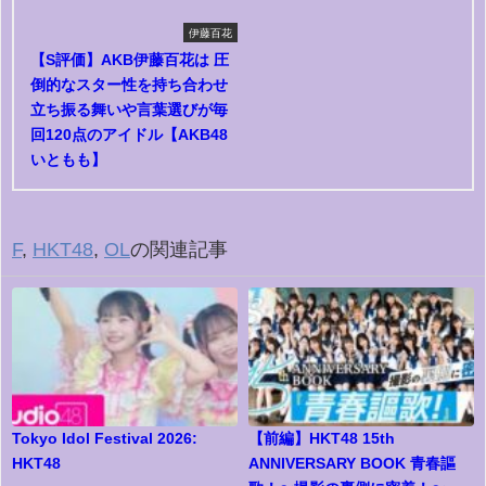
伊藤百花
【S評価】AKB伊藤百花は 圧
倒的なスター性を持ち合わせ
立ち振る舞いや言葉選びが毎
回120点のアイドル【AKB48
いともも】
F
,
HKT48
,
OL
の関連記事
Tokyo Idol Festival 2026:
【前編】HKT48 15th
HKT48
ANNIVERSARY BOOK 青春謳