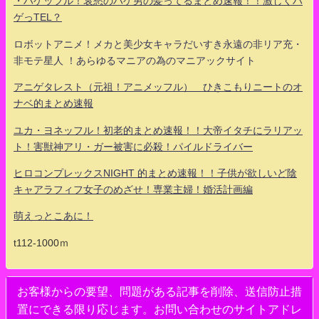
・ハゲッフル！哀愁のハゲ男の髪ってるまとめ速報！！激しくハ
ゲっTEL？
ロボットアニメ！メカと美少女キャラだいすき永遠の非リア充・
非モテ星人 ！あらゆるマニアの為のマニアックサイト
アニゲタレスト（元祖！アニメッフル） ひきこもりニートのオ
ナベ的まとめ速報
ユカ・ヨネッフル！初老的まとめ速報！！大帝イタチにラリアッ
ト！害獣神アリ・ガー被害に必殺！パイルドライバー
ヒロコンプレックスNIGHT 的まとめ速報！！子供が欲しいど陰
キャアラフィフ女子のめざせ！専業主婦！婚活計画編
萌えっとこあに！
t112-1000ｍ
お客様からの要望、問題がある記事を削除、送信防止措
置にできる限り応じます。お問い合わせのサイトアドレ