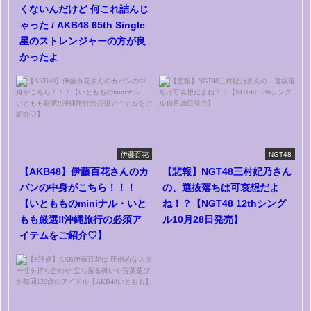
くないんだけど 何これ詰んじ
ゃった / AKB48 65th Single
星のストレンジャーの方が良
かったよ
伊藤百花
NGT48
【AKB48】伊藤百花さんのカ
【悲報】NGT48三村妃乃さん
バンの中身がこちら！！！
の、選抜落ちは可哀想だよ
【いともものminiナル・いと
ね！？【NGT48 12thシング
もも厳選‼︎沖縄旅行の必須ア
ル10月28日発売】
イテムをご紹介♡】