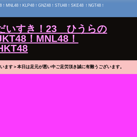
48！KLP48！GNZ48！STU48！SKE48 ！NGT48！
だいすき！23 ひうらの
KT48！MNL48！
HKT48
います＞本日は足元が悪い中ご足労頂き誠に有難うございます。