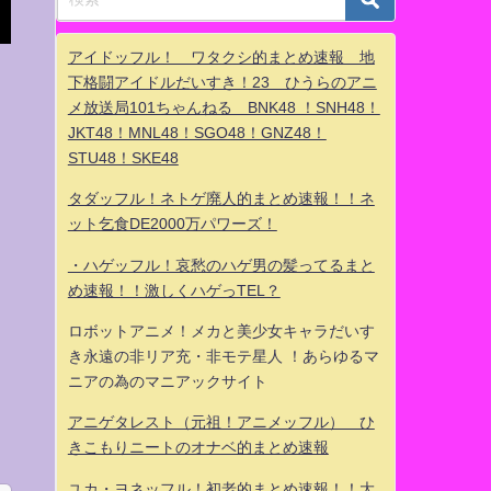
アイドッフル！ ワタクシ的まとめ速報 地
下格闘アイドルだいすき！23 ひうらのアニ
メ放送局101ちゃんねる BNK48 ！SNH48！
JKT48！MNL48！SGO48！GNZ48！
STU48！SKE48
タダッフル！ネトゲ廃人的まとめ速報！！ネ
ット乞食DE2000万パワーズ！
・ハゲッフル！哀愁のハゲ男の髪ってるまと
め速報！！激しくハゲっTEL？
ロボットアニメ！メカと美少女キャラだいす
き永遠の非リア充・非モテ星人 ！あらゆるマ
ニアの為のマニアックサイト
アニゲタレスト（元祖！アニメッフル） ひ
きこもりニートのオナベ的まとめ速報
ユカ・ヨネッフル！初老的まとめ速報！！大