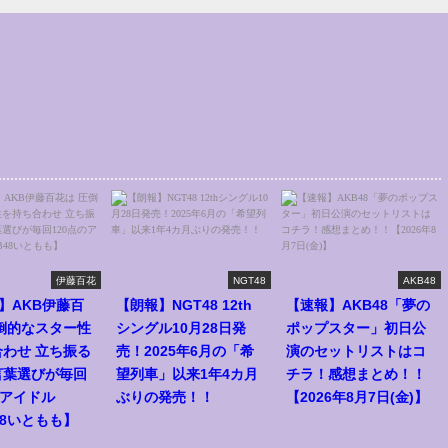
伊藤百花
NGT48
AKB48
】AKB伊藤百
【朗報】NGT48 12th
【速報】AKB48「夢の
倒的なスター性
シングル10月28日発
ポップスター」初日公
わせ 立ち振る
売！2025年6月の「希
演のセットリストはコ
言葉選びが毎回
望列車」以来1年4カ月
チラ！感想まとめ！！
のアイドル
ぶりの発売！！
【2026年8月7日(金)】
48いともも】