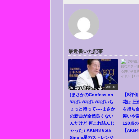
最近書いた記事
AKB48
[まさかのConfession
【S評価
やばいやばいやばいち
花は 圧
ょっと待って----まさか
を持ち合
の新曲が全然良くない
舞いや
んだけど 何これ詰んじ
120点
ゃった / AKB48 65th
【AKB
Single星のストレンジ