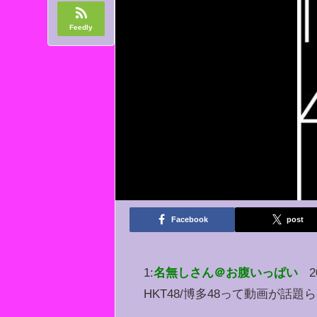
Feedly
Facebook
post
1:
名無しさん＠お腹いっぱい
2
HKT48/博多48って動画が話題