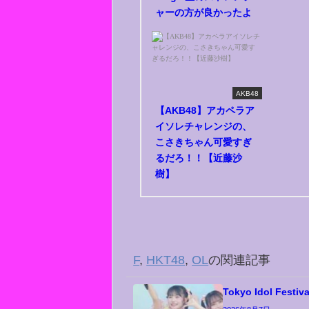
ャーの方が良かったよ
AKB48
【AKB48】アカペラア
イソレチャレンジの、
こさきちゃん可愛すぎ
るだろ！！【近藤沙
樹】
F
,
HKT48
,
OL
の関連記事
Tokyo Idol Festiv