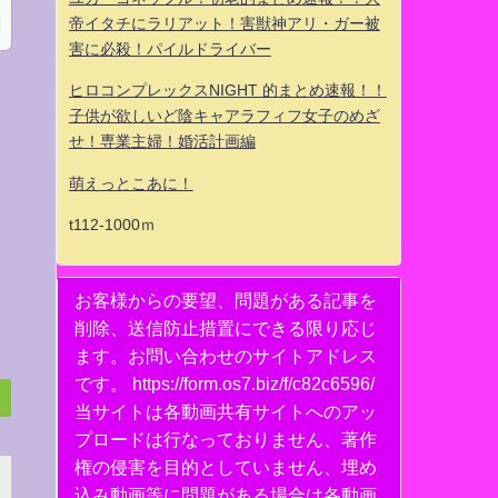
帝イタチにラリアット！害獣神アリ・ガー被
害に必殺！パイルドライバー
ヒロコンプレックスNIGHT 的まとめ速報！！
子供が欲しいど陰キャアラフィフ女子のめざ
せ！専業主婦！婚活計画編
萌えっとこあに！
t112-1000ｍ
お客様からの要望、問題がある記事を
削除、送信防止措置にできる限り応じ
ます。お問い合わせのサイトアドレス
です。 https://form.os7.biz/f/c82c6596/
当サイトは各動画共有サイトへのアッ
プロードは行なっておりません、著作
権の侵害を目的としていません、埋め
込み動画等に問題がある場合は各動画