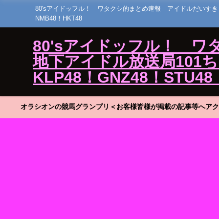
80'sアイドッフル！ ワタクシ的まとめ速報 アイドルだいすき！23 ひ
NMB48！HKT48
80'sアイドッフル！ 
地下アイドル放送局101ちゃん
KLP48！GNZ48！STU48
オラシオンの競馬グランプリ＜お客様皆様が掲載の記事等へアク