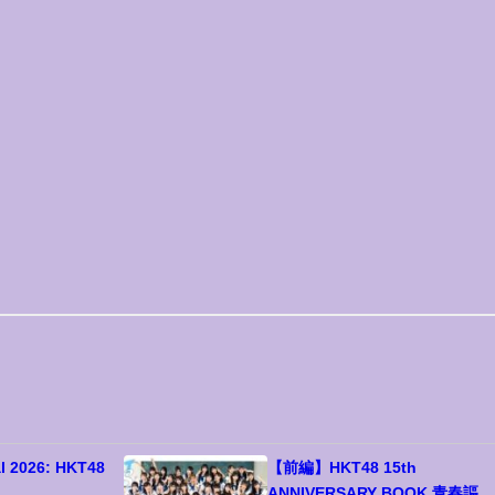
al 2026: HKT48
【前編】HKT48 15th
ANNIVERSARY BOOK 青春謳