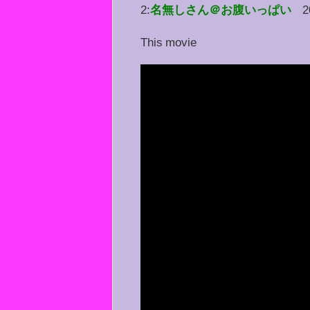
2:
名無しさん＠お腹いっぱい
2
This movie