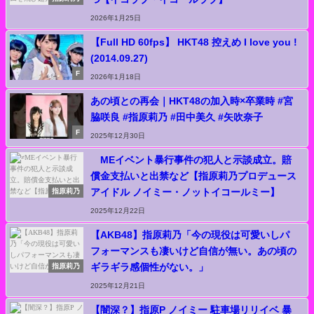
2026年1月25日
【Full HD 60fps】 HKT48 控えめ I love you !
(2014.09.27)
F
2026年1月18日
あの頃との再会｜HKT48の加入時×卒業時 #宮
脇咲良 #指原莉乃 #田中美久 #矢吹奈子
F
2025年12月30日
≠MEイベント暴行事件の犯人と示談成立。賠
償金支払いと出禁など【指原莉乃プロデュース
アイドル ノイミー・ノットイコールミー】
指原莉乃
2025年12月22日
【AKB48】指原莉乃「今の現役は可愛いしパ
フォーマンスも凄いけど自信が無い。あの頃の
ギラギラ感個性がない。」
指原莉乃
2025年12月21日
【闇深？】指原P ノイミー 駐車場リリイベ 暴