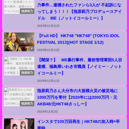
力事件…逮捕されたファンら3人が 不起訴にな
ってしまう！！！【指原莉乃プロデュースアイ
指原莉乃
ドル ≠ME（ノットイコールミー）】
2025年12月21日
【Full HD】 HKT48 "HKT48" [TOKYO IDOL
FESTIVAL 2013](HOT STAGE 1/12)
F
2025年12月13日
【闇深？】≠ME暴行事件、最前管理軍団5人目
逮捕、福島県いわき市職員【ノイミー・ノット
イコールミー】
指原莉乃
2025年12月11日
指原莉乃さん大分市の大規模火災の被災地に
1000万円を寄付【2020年には2000万円・元
AKB48/元HKT48さっしー】
指原莉乃
2025年12月2日
インスタで100万回再生｜HKT48の加入時×卒
業時