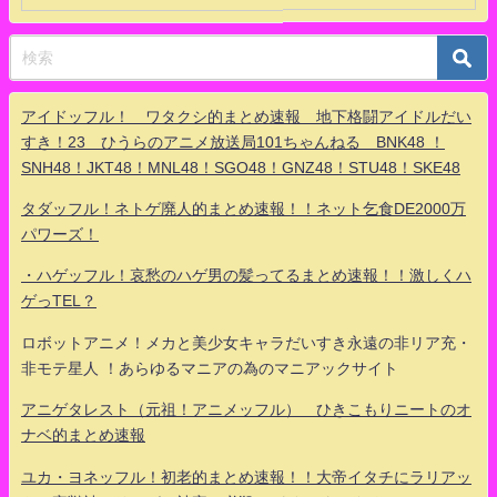
アイドッフル！ ワタクシ的まとめ速報 地下格闘アイドルだい
すき！23 ひうらのアニメ放送局101ちゃんねる BNK48 ！
SNH48！JKT48！MNL48！SGO48！GNZ48！STU48！SKE48
タダッフル！ネトゲ廃人的まとめ速報！！ネット乞食DE2000万
パワーズ！
・ハゲッフル！哀愁のハゲ男の髪ってるまとめ速報！！激しくハ
ゲっTEL？
ロボットアニメ！メカと美少女キャラだいすき永遠の非リア充・
非モテ星人 ！あらゆるマニアの為のマニアックサイト
アニゲタレスト（元祖！アニメッフル） ひきこもりニートのオ
ナベ的まとめ速報
ユカ・ヨネッフル！初老的まとめ速報！！大帝イタチにラリアッ