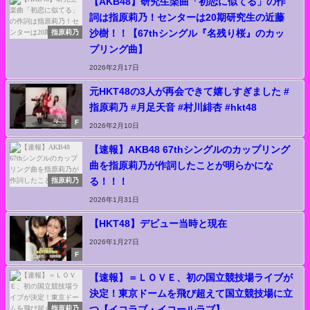
【AKB48】研究生楽曲「初恋に似てる」の作
詞は指原莉乃！センターは20期研究生の近藤
沙樹！！【67thシングル『名残り桜』のカッ
指原莉乃
プリング曲】
2026年2月17日
元HKT48の3人が再会できて嬉しすぎました #
指原莉乃 #月足天音 #村川緋杏 #hkt48
F
2026年2月10日
【速報】AKB48 67thシングルのカップリング
曲を指原莉乃が作詞したことが明らかにな
る！！！
指原莉乃
2026年1月31日
【HKT48】デビュー当時と現在
2026年1月27日
F
【速報】＝ＬＯＶＥ、初の国立競技場ライブが
決定！東京ドームを飛び超えて国立競技場に立
つ【イコラブ・イコールラブ】
指原莉乃