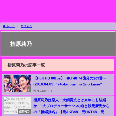
ホーム
指原莉乃
指原莉乃
指原莉乃の記事一覧
【Full HD 60fps】 HKT48 74億分の1の君へ
(2016.04.09) "74oku bun no 1no kimie"
F
2026年6月13日
指原莉乃は恋人・犬飼貴丈とは来年にも結婚
か…"大プロデューサー"への道と秋元康氏から
の「後継指名」【元AKB48、元HKT48、元
指原莉乃