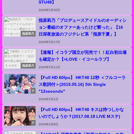
STU48】
2026年5月30日
指原莉乃「プロデュースアイドルのオーディシ
ョン番組のオファーあったけど断った」【16
日深夜放送のフジテレビ系「指原千夏」】
指原莉乃
2026年5月17日
【速報】イコラブ国立が完売で！！紅白初出場
も確定か？【=LOVE・イコールラブ】
指原莉乃
2026年5月11日
【Full HD 60fps】 HKT48 12秒 ＜フルコーラ
ス歌詞付＞(2015.05.16) 5th Single
"12seconds"
F
2026年5月1日
【Full HD 60fps】 HKT48 キスは待つしかな
いのでしょうか？(2017.08.18 LIVE Mステ)
F
2026年3月9日