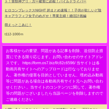
ト！害獣神アリ・ガー被害に必殺！パイルドライバー
ヒロコンプレックスNIGHT 的まとめ速報！！子供が欲しいど陰
キャアラフィフ女子のめざせ！専業主婦！婚活計画編
萌えっとこあに！
t112-1000ｍ
お客様からの要望、問題がある記事を削除、送信防止措
置にできる限り応じます。お問い合わせのサイトアドレ
スです。 https://form.os7.biz/f/c82c6596/ 当サイトは各
動画共有サイトへのアップロードは行なっておりませ
ん、著作権の侵害を目的としていません、埋め込み動画
等に問題がある場合は各動画共有サイト元へお問い合わ
せください 。当サイトのコンテンツに関して、著作権
等の問題がございましたら当該ページを削除しますので
ご連絡ください