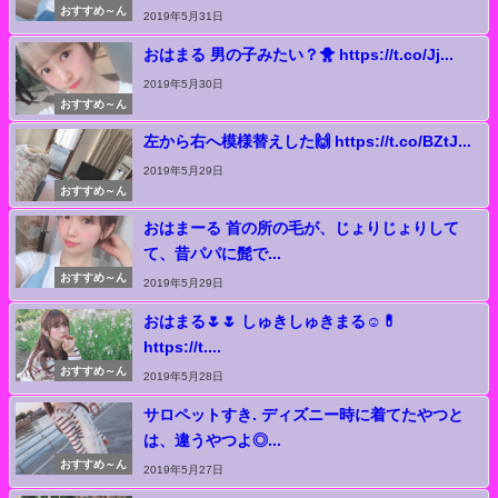
おすすめ～ん
2019年5月31日
おはまる 男の子みたい？🐥 https://t.co/Jj...
2019年5月30日
おすすめ～ん
左から右へ模様替えした🙌 https://t.co/BZtJ...
2019年5月29日
おすすめ～ん
おはまーる 首の所の毛が、じょりじょりして
て、昔パパに髭で...
おすすめ～ん
2019年5月29日
おはまる🌷🌷 しゅきしゅきまる☺︎💊
https://t....
おすすめ～ん
2019年5月28日
サロペットすき. ディズニー時に着てたやつと
は、違うやつよ◎...
おすすめ～ん
2019年5月27日