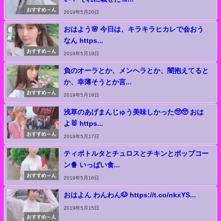
おすすめ～ん
2019年5月20日
おはよう🌸 今日は、キラキラヒカレで会おう
なん https...
おすすめ～ん
2019年5月19日
負のオーラとか、メンヘラとか、闇抱えてると
か、幸薄そうとか言...
おすすめ～ん
2019年5月18日
浅草のあげまんじゅう美味しかった🥺🥺 おは
よ🐰 https...
おすすめ～ん
2019年5月17日
ティポトルタとチュロスとチキンとポップコー
ン🍿 いっぱい食...
おすすめ～ん
2019年5月16日
おはよん わんわん🐶 https://t.co/nkxYS...
2019年5月15日
おすすめ～ん