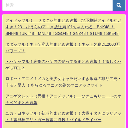
アイドッフル！ ワタクシ的まとめ速報 地下格闘アイドルだい
すき！23 ひうらのアニメ放送局101ちゃんねる BNK48 ！
SNH48！JKT48！MNL48！SGO48！GNZ48！STU48！SKE48
タダッフル！ネトゲ廃人的まとめ速報！！ネット乞食DE2000万
パワーズ！
・ハゲッフル！哀愁のハゲ男の髪ってるまとめ速報！！激しくハ
ゲっTEL？
ロボットアニメ！メカと美少女キャラだいすき永遠の非リア充・
非モテ星人 ！あらゆるマニアの為のマニアックサイト
アニゲタレスト（元祖！アニメッフル） ひきこもりニートのオ
ナベ的まとめ速報
ユカ・ヨネッフル！初老的まとめ速報！！大帝イタチにラリアッ
ト！害獣神アリ・ガー被害に必殺！パイルドライバー