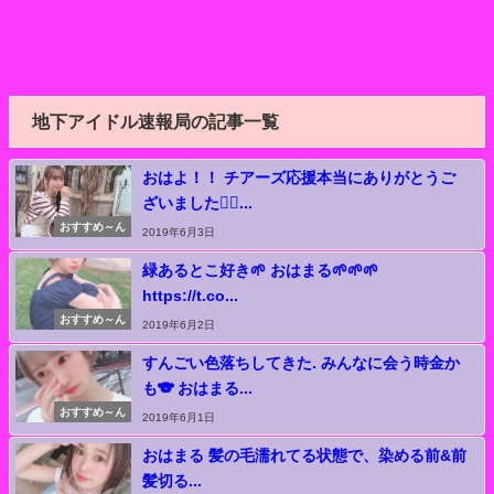
地下アイドル速報局の記事一覧
おはよ！！ チアーズ応援本当にありがとうご
ざいました🙇‍♂...
おすすめ～ん
2019年6月3日
緑あるとこ好き🌱 おはまる🌱🌱🌱
https://t.co...
おすすめ～ん
2019年6月2日
すんごい色落ちしてきた. みんなに会う時金か
も🐨 おはまる...
おすすめ～ん
2019年6月1日
おはまる 髪の毛濡れてる状態で、染める前&前
髪切る...