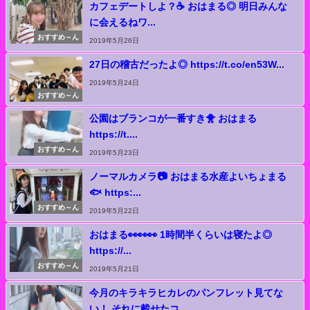
カフェデートしよ？☕️ おはまる◎ 明日みんな
に会えるねワ...
おすすめ～ん
2019年5月26日
27日の稽古だったよ◎ https://t.co/en53W...
2019年5月24日
おすすめ～ん
公園はブランコが一番すき🐥 おはまる
https://t....
おすすめ～ん
2019年5月23日
ノーマルカメラ📷 おはまる水産よいちょまる
🐟 https:...
おすすめ～ん
2019年5月22日
おはまる👀👀👀 1時間半くらいは寝たよ◎
https://...
おすすめ～ん
2019年5月21日
今月のキラキラヒカレのパンフレット見てな
い！ それに載せたコ...