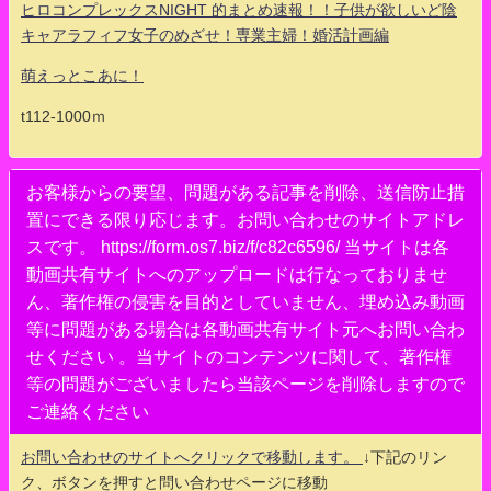
ヒロコンプレックスNIGHT 的まとめ速報！！子供が欲しいど陰
キャアラフィフ女子のめざせ！専業主婦！婚活計画編
萌えっとこあに！
t112-1000ｍ
お客様からの要望、問題がある記事を削除、送信防止措
置にできる限り応じます。お問い合わせのサイトアドレ
スです。 https://form.os7.biz/f/c82c6596/ 当サイトは各
動画共有サイトへのアップロードは行なっておりませ
ん、著作権の侵害を目的としていません、埋め込み動画
等に問題がある場合は各動画共有サイト元へお問い合わ
せください 。当サイトのコンテンツに関して、著作権
等の問題がございましたら当該ページを削除しますので
ご連絡ください
お問い合わせのサイトへクリックで移動します。
↓下記のリン
ク、ボタンを押すと問い合わせページに移動